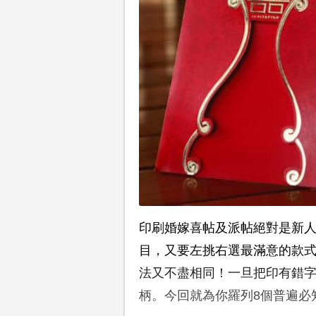
印刷婚嫁喜帖及派帖絕對是新
目，又要左挑右選最滿意的款
法又不盡相同！一旦把印有錯
柄。今回就為你羅列8個普遍必