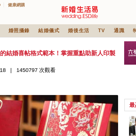
D
健康網購
婚照攝錄
結婚儀式
婚後生活
TV
通識
意的結婚喜帖格式範本！掌握重點助新人印製
18
1450797 次觀看
最
2026人氣結婚餅卡禮
券一覽｜最新嫁喜餅
卡優惠折扣！奇華、
2842 次觀看