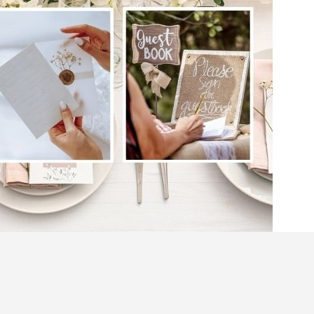
禮之後相約親朋好友「派帖」，之不過婚禮前兩個
婚禮細項的時間，加上要配合一眾好友的時間表亦
不少新人的一大煩惱！再者，派帖之後要統籌出席