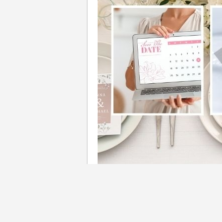
以往新人都習慣按傳統在過大
月的時候都正是大家忙碌收拾
相當艱鉅，故「派帖」都成為