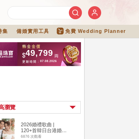
特集
備婚實用工具
免費 Wedding Planner
高瀏覽
2026婚禮歌曲 |
過大禮詳
120+首韓日台港婚禮
｜過大禮
必備結婚歌曲清單 |
用品chec
6876 次觀看
4264 次觀