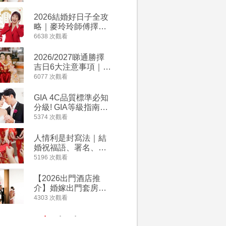
附歌曲連結、持續更
萬有利是
新
忌及吉祥
2026結婚好日子全攻
婚宴場地2
略｜麥玲玲師傅擇宜
15大酒
嫁娶結婚吉日｜一覽
廳婚禮場
6638 次觀看
4127 次觀
2026丙午馬年運程！
婚宴價錢
專業擇日結婚+避開沖
2026/2027睇通勝擇
回禮小禮
煞生肖指南
吉日6大注意事項｜自
宴/婚禮
行擇日攻略！宜嫁娶
意推介｜
6077 次觀看
4117 次觀
結婚吉日、擇日禁
到的客製
忌、相沖生肖一覽
姊妹禮物
GIA 4C品質標準必知
人情公價2
新）
分級! GIA等級指南如
結婚人情
何助你在婚前成為鑽
爐！十大
5374 次觀看
3835 次觀
石達人
額一覽｜
是封寫法
人情利是封寫法｜結
【姊妹裙
婚祝福語、署名、格
新娘大讚
式寫法教學｜中英文
裙店 度身訂造效果好
5196 次觀看
3726 次觀
版結婚賀詞一覽
過淘寶
【2026出門酒店推
禮金公價
介】婚嫁出門套房優
中位數最
惠 | 13間酒店出門套
文了解男
4303 次觀看
3380 次觀
餐及價錢
金與女家
額