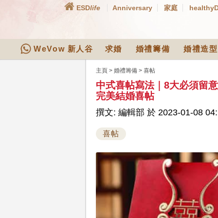
ESD
life
Anniversary
家庭
healthy
WeVow 新人谷
求婚
婚禮籌備
婚禮造型
主頁
>
婚禮籌備
>
喜帖
中式喜帖寫法｜8大必須留
完美結婚喜帖
撰文: 編輯部 於 2023-01-08 04:
喜帖