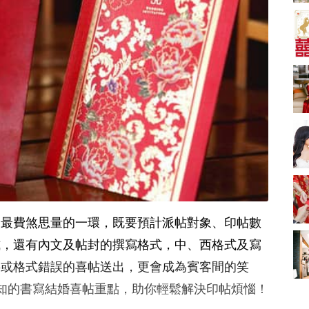
A-1 Bakery、天仁茗
茶、ROYCE'、Paul
中式婚禮敬茶吉利說
Lafayet、agnès b.
話 | 70+句兄弟姊妹團
必備結婚祝福金句 |
2664 次觀看
新娘出門、斟茶、戴
金器時金句
奢華婚宴場地 2026｜
5大全港最奢華婚宴場
地推介！四季酒店、
2048 次觀看
瑰麗酒店、麗晶酒
店、Cloud 39、合和
結婚禮物送咩好 |
酒店 打造夢幻氣派婚
2026年閨蜜新婚禮物
禮
推薦 | 8大貼心結婚送
1790 次觀看
禮靈感
Bridal Shower 7大籌
備指南Q&A丨婚前派
對主題活動、場地佈
1581 次觀看
人最費煞思量的一環，既要預計派帖對象、印帖數
置構思丨Bridal
Shower打卡姊妹裝靈
2026室內Pre-
式，還有內文及帖封的撰寫格式，中、西格式及寫
感＋特色場地推介
wedding邊間好？9間
字或格式錯誤的喜帖送出，更會成為賓客間的笑
香港婚紗攝影Studio
1559 次觀看
推介| 婚紗相格調及價
知的書寫結婚喜帖重點，助你輕鬆解決印帖煩惱！
錢