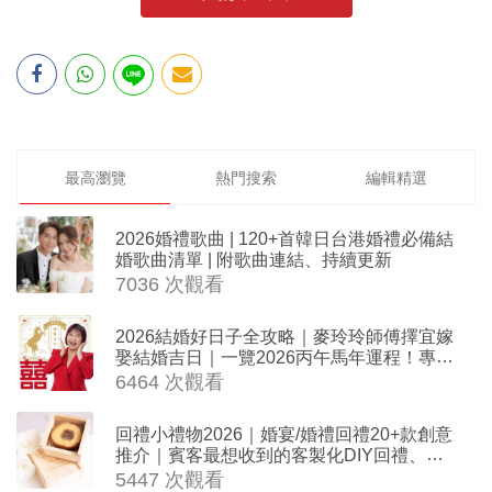
最高瀏覽
熱門搜索
編輯精選
2026婚禮歌曲 | 120+首韓日台港婚禮必備結
婚歌曲清單 | 附歌曲連結、持續更新
7036 次觀看
2026結婚好日子全攻略｜麥玲玲師傅擇宜嫁
娶結婚吉日｜一覽2026丙午馬年運程！專業
擇日結婚+避開沖煞生肖指南
6464 次觀看
回禮小禮物2026｜婚宴/婚禮回禮20+款創意
推介｜賓客最想收到的客製化DIY回禮、姊
妹禮物（持續更新）
5447 次觀看