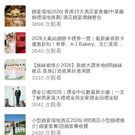
婚宴場地2026| 香港15大酒店宴會廳/中菜廳
婚禮場地推薦| 酒店婚宴價錢整合
3898 次觀看
2026人氣結婚餅卡禮券一覽｜最新嫁喜餅卡
優惠折扣！奇華、A-1 Bakery、天仁茗茶、
ROYCE'、Paul Lafayet、agnès b.
3640 次觀看
【姊妹裙推介2026】新娘大讚本地6間姊妹
裙店 度身訂造效果好過淘寶
3310 次觀看
禮金公價2026｜禮金中位數最新出爐｜一文
了解男家過大禮禮金與女家禮金回禮金額
3042 次觀看
小型婚宴場地酒店2026| 8間酒店小型婚禮推
介| 婚宴套餐/證婚套餐收費
2430 次觀看