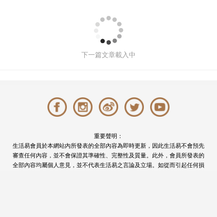
2026高質感送禮靈感｜周生生全新
Infini Love Diamond™作品 讓每次相
遇閃耀光芒
撰文: Venus Cheung 於 2026-08-06 18:04
644
次觀看
珠寶鑽飾
高質感送禮
高質感送禮靈感｜人生中最難忘的時刻，往往始於一
次相遇。可能是摯友多年來始終如一的陪伴，可能是
愛情萌芽時怦然心動的瞬間，也可能是完成人生里程
碑後，送給自己的一份肯定。每一段珍貴連結。選擇