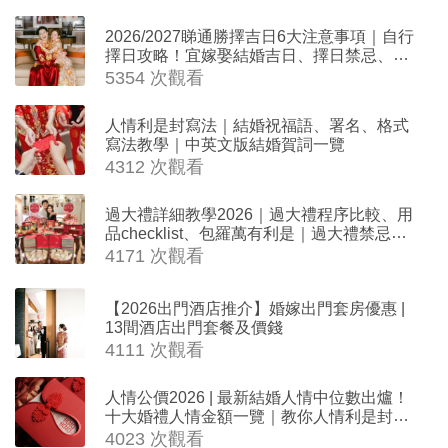
2026/2027睇通勝擇吉日6大注意事項｜自行
擇日攻略！宜嫁娶結婚吉日、擇日禁忌、相
沖生肖一覽
5354 次觀看
人情利是封寫法｜結婚祝福語、署名、格式
寫法教學｜中英文版結婚賀詞一覽
4312 次觀看
過大禮詳細教學2026｜過大禮程序比較、用
品checklist、包羅萬有利是｜過大禮禁忌及
吉祥說話
4171 次觀看
【2026出門酒店推介】婚嫁出門套房優惠 |
13間酒店出門套餐及價錢
4111 次觀看
人情公價2026 | 最新結婚人情中位數出爐！
十大婚禮人情金額一覽｜教你人情利是封寫
法
4023 次觀看