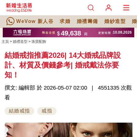
WeVow 新人谷
求婚
婚禮籌備
婚紗造型
主頁
>
婚禮造型
>
珠寶配飾
結婚戒指推薦2026| 14大婚戒品牌設
計、材質及價錢參考| 婚戒戴法你要
知！
撰文: 編輯部 於 2026-05-07 02:00
4551335 次觀
看
結婚戒指
戒指