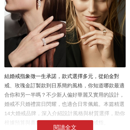
結婚戒指象徵一生承諾，款式選擇多元，從鉑金對
戒、玫瑰金訂製款到日系簡約風格，你知道哪款最適
合你和另一半嗎？不少新人偏好華麗又實用的設計，
婚戒不只婚禮當日閃耀，也適合日常佩戴。本篇精選
14大婚戒品牌，深入介紹設計風格與材質選擇，助你
根據預算與喜好，揀出最有意義的一對戒指。
閱讀全文