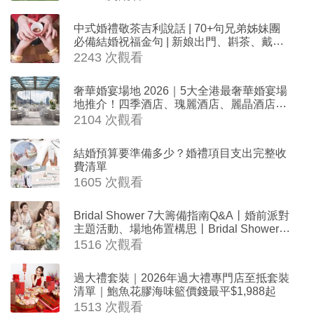
中式婚禮敬茶吉利說話 | 70+句兄弟姊妹團
必備結婚祝福金句 | 新娘出門、斟茶、戴金
器時金句
2243 次觀看
奢華婚宴場地 2026｜5大全港最奢華婚宴場
地推介！四季酒店、瑰麗酒店、麗晶酒店、
Cloud 39、合和酒店 打造夢幻氣派婚禮
2104 次觀看
結婚預算要準備多少？婚禮項目支出完整收
費清單
1605 次觀看
Bridal Shower 7大籌備指南Q&A丨婚前派對
主題活動、場地佈置構思丨Bridal Shower打
卡姊妹裝靈感＋特色場地推介
1516 次觀看
過大禮套裝｜2026年過大禮專門店至抵套裝
清單｜鮑魚花膠海味籃價錢最平$1,988起
1513 次觀看