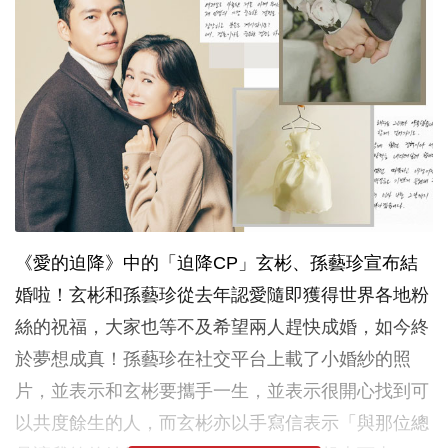
《愛的迫降》中的「迫降CP」玄彬、孫藝珍宣布結
婚啦！玄彬和孫藝珍從去年認愛隨即獲得世界各地粉
絲的祝福，大家也等不及希望兩人趕快成婚，如今終
於夢想成真！孫藝珍在社交平台上載了小婚紗的照
片，並表示和玄彬要攜手一生，並表示很開心找到可
以共度餘生的人，而玄彬亦以手寫信表示「與那位總