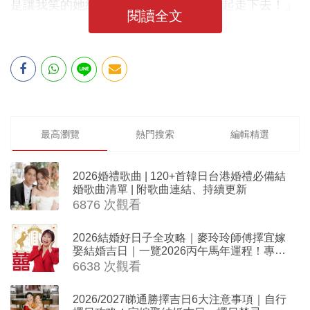
是讓我笑的她約定好了，以後的日子一起走下去！」
閱讀全文
最高瀏覽
熱門搜索
編輯精選
2026婚禮歌曲 | 120+首韓日台港婚禮必備結
婚歌曲清單 | 附歌曲連結、持續更新
6876 次觀看
2026結婚好日子全攻略｜麥玲玲師傅擇宜嫁
娶結婚吉日｜一覽2026丙午馬年運程！專業
擇日結婚+避開沖煞生肖指南
6638 次觀看
2026/2027睇通勝擇吉日6大注意事項｜自行