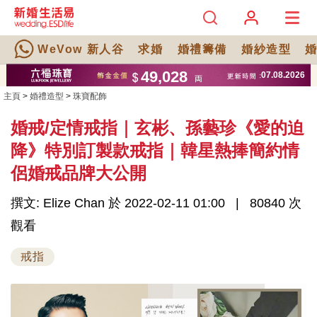
WeVow 新人谷
求婚
婚禮籌備
婚紗造型
主頁
>
婚禮造型
>
珠寶配飾
婚戒/定情戒指｜玄彬、孫藝珍《愛的迫
降》特別訂製款戒指｜韓星熱捧簡約情
侶婚戒品牌大公開
撰文: Elize Chan 於 2022-02-11 01:00
80840 次
觀看
戒指