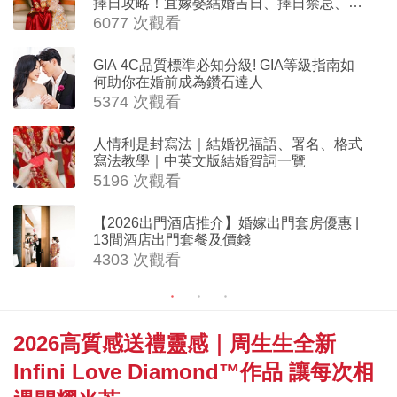
擇日攻略！宜嫁娶結婚吉日、擇日禁忌、相
沖生肖一覽
6077 次觀看
GIA 4C品質標準必知分級! GIA等級指南如
何助你在婚前成為鑽石達人
5374 次觀看
人情利是封寫法｜結婚祝福語、署名、格式
寫法教學｜中英文版結婚賀詞一覽
5196 次觀看
【2026出門酒店推介】婚嫁出門套房優惠 |
13間酒店出門套餐及價錢
4303 次觀看
2026高質感送禮靈感｜周生生全新
Infini Love Diamond™作品 讓每次相