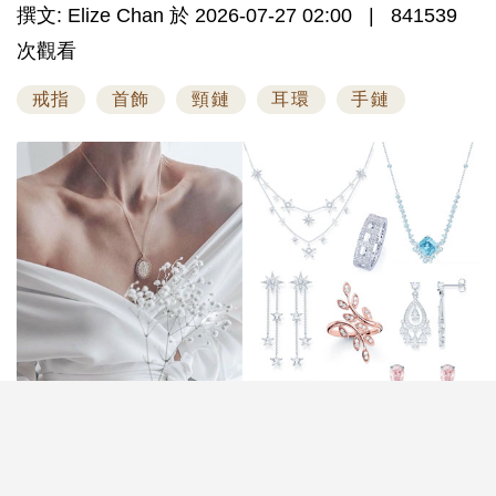
撰文: Elize Chan 於 2026-07-27 02:00
841539
次觀看
戒指
首飾
頸鏈
耳環
手鏈
婚禮當日新娘的造型除了婚紗、晚裝之外，結婚首飾