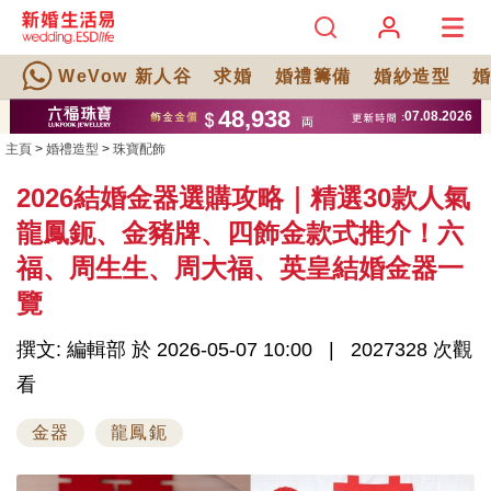
WeVow 新人谷
求婚
婚禮籌備
婚紗造型
主頁
>
婚禮造型
>
珠寶配飾
2026結婚金器選購攻略｜精選30款人氣
龍鳳鈪、金豬牌、四飾金款式推介！六
福、周生生、周大福、英皇結婚金器一
覽
撰文: 編輯部 於 2026-05-07 10:00
2027328 次觀
看
金器
龍鳳鈪