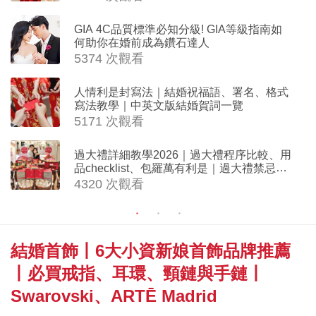
GIA 4C品質標準必知分級! GIA等級指南如
何助你在婚前成為鑽石達人
5374 次觀看
人情利是封寫法｜結婚祝福語、署名、格式
寫法教學｜中英文版結婚賀詞一覽
5171 次觀看
過大禮詳細教學2026｜過大禮程序比較、用
品checklist、包羅萬有利是｜過大禮禁忌及
吉祥說話
4320 次觀看
結婚首飾丨6大小資新娘首飾品牌推薦
丨必買戒指、耳環、頸鏈與手鏈丨
Swarovski、ARTĒ Madrid