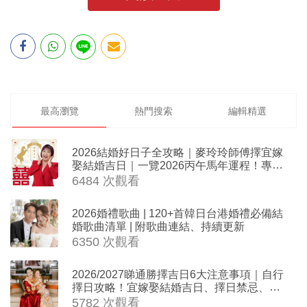
最高瀏覽
熱門搜索
編輯精選
2026結婚好日子全攻略｜麥玲玲師傅擇宜嫁
娶結婚吉日｜一覽2026丙午馬年運程！專業
擇日結婚+避開沖煞生肖指南
6484 次觀看
2026婚禮歌曲 | 120+首韓日台港婚禮必備結
婚歌曲清單 | 附歌曲連結、持續更新
6350 次觀看
2026/2027睇通勝擇吉日6大注意事項｜自行
擇日攻略！宜嫁娶結婚吉日、擇日禁忌、相
沖生肖一覽
5782 次觀看