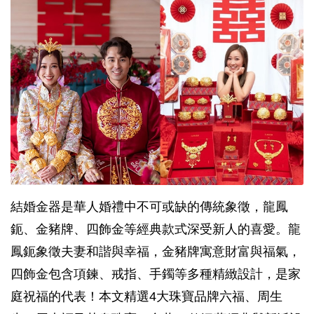
結婚金器是華人婚禮中不可或缺的傳統象徵，龍鳳
鈪、金豬牌、四飾金等經典款式深受新人的喜愛。龍
鳳鈪象徵夫妻和諧與幸福，金豬牌寓意財富與福氣，
四飾金包含項鍊、戒指、手鐲等多種精緻設計，是家
庭祝福的代表！本文精選4大珠寶品牌六福、周生