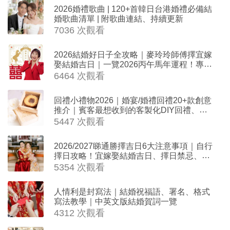
2026婚禮歌曲 | 120+首韓日台港婚禮必備結
婚歌曲清單 | 附歌曲連結、持續更新
7036 次觀看
2026結婚好日子全攻略｜麥玲玲師傅擇宜嫁
娶結婚吉日｜一覽2026丙午馬年運程！專業
擇日結婚+避開沖煞生肖指南
6464 次觀看
回禮小禮物2026｜婚宴/婚禮回禮20+款創意
推介｜賓客最想收到的客製化DIY回禮、姊
妹禮物（持續更新）
5447 次觀看
2026/2027睇通勝擇吉日6大注意事項｜自行
擇日攻略！宜嫁娶結婚吉日、擇日禁忌、相
沖生肖一覽
5354 次觀看
人情利是封寫法｜結婚祝福語、署名、格式
寫法教學｜中英文版結婚賀詞一覽
4312 次觀看