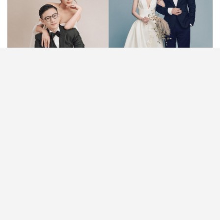
【新郎首飾推介＋禮服穿搭指南】婚禮當天最美麗動
人的無疑是新娘子，但新郎同樣是全場焦點。除了挑
選合身有型的新郎禮服，一對袖扣、一枚戒指或一隻
腕錶等新郎首飾細節，同樣能為整體造型大大加分。
要選到屬於自己的The One男士禮服，並配搭得宜的
首飾單品，絕對是一門學問！小編整理了以下七大男
士婚禮穿搭秘訣，無論是新郎禮服還是伴郎西裝，只