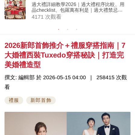
過大禮詳細教學2026｜過大禮程序比較、用
品checklist、包羅萬有利是｜過大禮禁忌及
吉祥說話
4171 次觀看
2026新郎首飾推介＋禮服穿搭指南｜7
大婚禮西裝Tuxedo穿搭秘訣｜打造完
美婚禮造型
撰文: 編輯部 於 2026-05-15 04:00
258415 次觀
看
禮服
新郎首飾