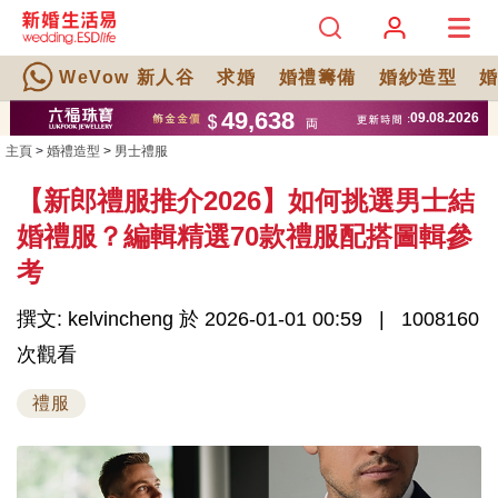
WeVow 新人谷
求婚
婚禮籌備
婚紗造型
主頁
>
婚禮造型
>
男士禮服
【新郎禮服推介2026】如何挑選男士結
婚禮服？編輯精選70款禮服配搭圖輯參
考
撰文: kelvincheng 於 2026-01-01 00:59
1008160
次觀看
禮服