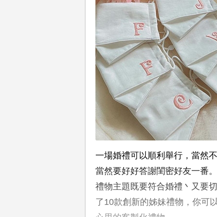
一場婚禮可以順利舉行，當然
當然要好好答謝閨密好友一番
禮物主題既要符合婚禮丶又要切
了10款創新的姊妹禮物，你可