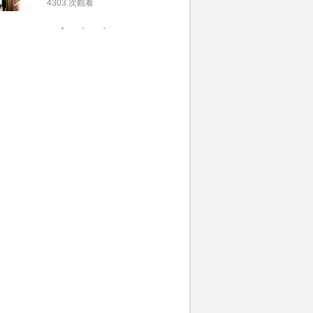
惠 | 13間酒店出門套
文了解男
4303 次觀看
3380 次觀
餐及價錢
金與女家
額