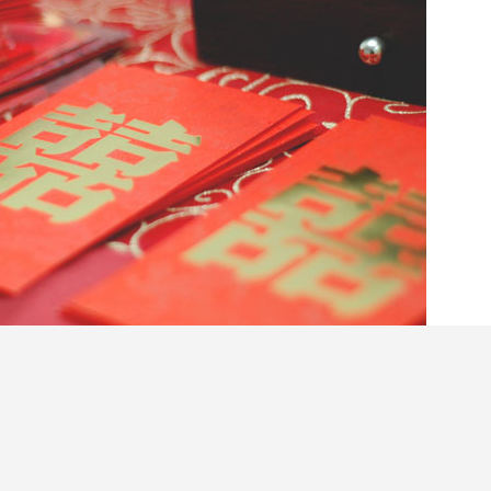
（ESD
life
）今日公佈最新
結婚消費調查
，網站於
了網上調查，結果反映今年的公價人情（人情中位
禮人情、婚宴人情到底有什麼分別？人情公價根據