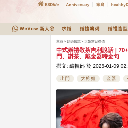
ESD
life
Anniversary
家庭
healthy
WeVow 新人谷
求婚
婚禮籌備
婚禮造型
主頁
>
結婚儀式
>
大婚當日禮儀
中式婚禮敬茶吉利說話 | 7
門、斟茶、戴金器時金句
撰文: 編輯部 於 2026-01-09 02:
出門
大妗姐
金器