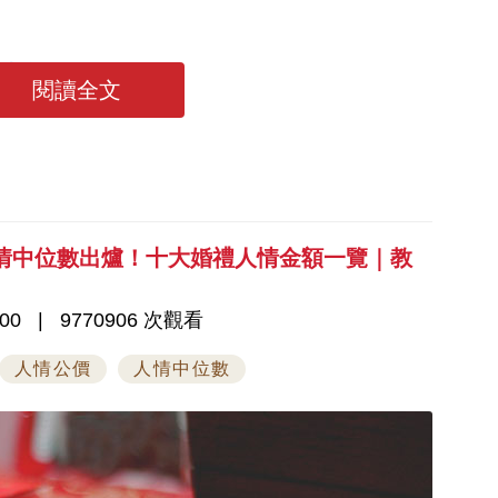
讀大全
閱讀全文
婚人情中位數出爐！十大婚禮人情金額一覽｜教
00
9770906 次觀看
人情公價
人情中位數