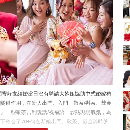
2026人氣結婚餅卡禮
券一覽｜最新嫁喜餅
卡優惠折扣！奇華、
2842 次觀看
A-1 Bakery、天仁茗
茶、ROYCE'、Paul
中式婚禮敬茶吉利說
Lafayet、agnès b.
話 | 70+句兄弟姊妹團
必備結婚祝福金句 |
2664 次觀看
新娘出門、斟茶、戴
金器時金句
奢華婚宴場地 2026｜
5大全港最奢華婚宴場
地推介！四季酒店、
2048 次觀看
瑰麗酒店、麗晶酒
店、Cloud 39、合和
結婚禮物送咩好 |
酒店 打造夢幻氣派婚
2026年閨蜜新婚禮物
禮
推薦 | 8大貼心結婚送
1790 次觀看
禮靈感
閨蜜好友結婚當日沒有聘請大妗姐協助中式婚嫁禮
Bridal Shower 7大籌
備指南Q&A丨婚前派
關鍵作用，在新人出門、入門、敬茶/斟茶、戴金
對主題活動、場地佈
1581 次觀看
」一些敬茶吉利說話/祝福語，炒熱現場氣氛，為
置構思丨Bridal
Shower打卡姊妹裝靈
2026室內Pre-
下整合了70+句在新娘出門、敬茶、戴金器時的
感＋特色場地推介
wedding邊間好？9間