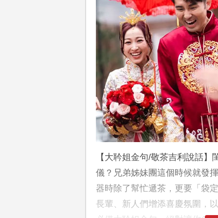
【大耹姐金句/敬茶吉利說話】
儀？兄弟姊妹團這個時候就發揮
器時除了幫忙遞茶，更要「袋定
長輩、新人們增添喜慶氛圍，以