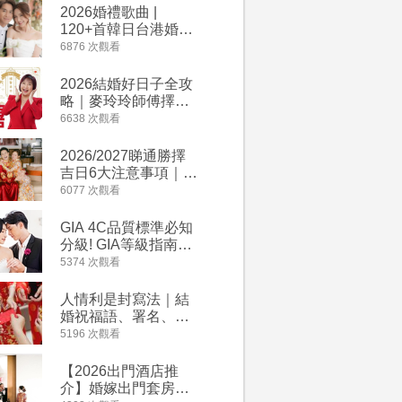
2026婚禮歌曲 |
過大禮詳
120+首韓日台港婚禮
｜過大禮
必備結婚歌曲清單 |
用品chec
6876 次觀看
4264 次觀
附歌曲連結、持續更
萬有利是
新
忌及吉祥
2026結婚好日子全攻
婚宴場地2
略｜麥玲玲師傅擇宜
15大酒
嫁娶結婚吉日｜一覽
廳婚禮場
6638 次觀看
4127 次觀
2026丙午馬年運程！
婚宴價錢
專業擇日結婚+避開沖
2026/2027睇通勝擇
回禮小禮
煞生肖指南
吉日6大注意事項｜自
宴/婚禮
行擇日攻略！宜嫁娶
意推介｜
6077 次觀看
4117 次觀
結婚吉日、擇日禁
到的客製
忌、相沖生肖一覽
姊妹禮物
GIA 4C品質標準必知
人情公價2
新）
分級! GIA等級指南如
結婚人情
何助你在婚前成為鑽
爐！十大
5374 次觀看
3835 次觀
石達人
額一覽｜
是封寫法
人情利是封寫法｜結
【姊妹裙
婚祝福語、署名、格
新娘大讚
式寫法教學｜中英文
裙店 度身訂造效果好
5196 次觀看
3726 次觀
版結婚賀詞一覽
過淘寶
【2026出門酒店推
禮金公價
介】婚嫁出門套房優
中位數最