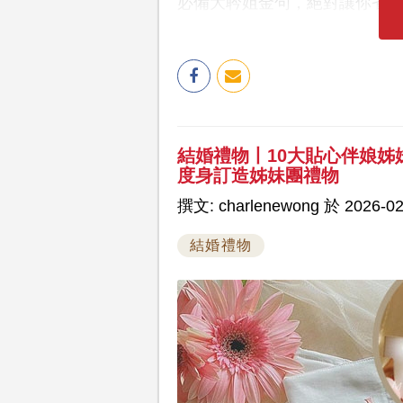
必備大耹姐金句，絕對讓你省
結婚禮物丨10大貼心伴娘
度身訂造姊妹團禮物
撰文: charlenewong 於 2026-02
結婚禮物