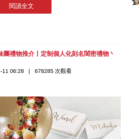
掉資料搜集的時間！
香港婚紗攝影Studio
1559 次觀看
閱讀全文
推介| 婚紗相格調及價
錢
姊妹團禮物推介丨定制個人化刻名閨密禮物丶
-11 06:28
678285 次觀看