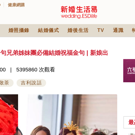
D
健康網購
婚照攝錄
結婚儀式
婚後生活
TV
通識
0+句兄弟姊妹團必備結婚祝福金句 | 新娘出
00
5395860 次觀看
敬茶
吉利說話
最