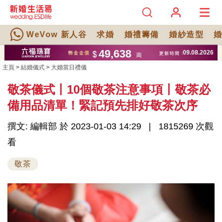
WeVow 新人谷
求婚
婚禮籌備
婚紗造型
主頁
>
結婚儀式
>
大婚當日禮儀
敬茶儀式丨10個敬茶注意事項丨敬茶必
備用品清單！緊記預先排好敬茶次序
撰文: 編輯部 於 2023-01-03 14:29
1815269 次觀
看
敬茶