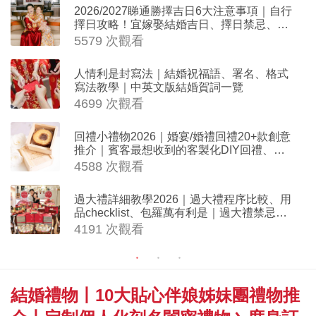
2026/2027睇通勝擇吉日6大注意事項｜自行
擇日攻略！宜嫁娶結婚吉日、擇日禁忌、相
沖生肖一覽
5579 次觀看
人情利是封寫法｜結婚祝福語、署名、格式
寫法教學｜中英文版結婚賀詞一覽
4699 次觀看
回禮小禮物2026｜婚宴/婚禮回禮20+款創意
推介｜賓客最想收到的客製化DIY回禮、姊
妹禮物（持續更新）
4588 次觀看
過大禮詳細教學2026｜過大禮程序比較、用
品checklist、包羅萬有利是｜過大禮禁忌及
吉祥說話
4191 次觀看
結婚禮物丨10大貼心伴娘姊妹團禮物推