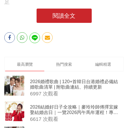
足
閱讀全文
最高瀏覽
熱門搜索
編輯精選
2026婚禮歌曲 | 120+首韓日台港婚禮必備結
婚歌曲清單 | 附歌曲連結、持續更新
6997 次觀看
2026結婚好日子全攻略｜麥玲玲師傅擇宜嫁
娶結婚吉日｜一覽2026丙午馬年運程！專業
擇日結婚+避開沖煞生肖指南
6617 次觀看