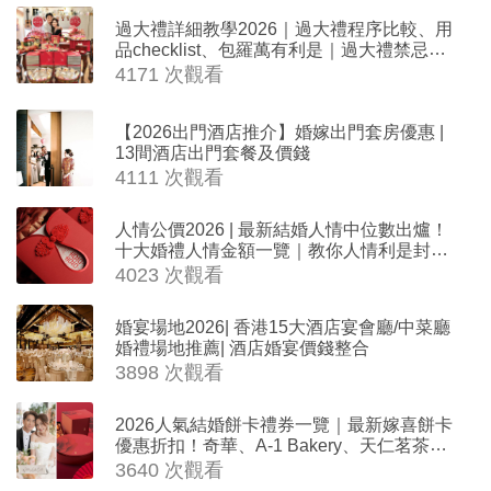
過大禮詳細教學2026｜過大禮程序比較、用
品checklist、包羅萬有利是｜過大禮禁忌及
吉祥說話
4171 次觀看
【2026出門酒店推介】婚嫁出門套房優惠 |
13間酒店出門套餐及價錢
4111 次觀看
人情公價2026 | 最新結婚人情中位數出爐！
十大婚禮人情金額一覽｜教你人情利是封寫
法
4023 次觀看
婚宴場地2026| 香港15大酒店宴會廳/中菜廳
婚禮場地推薦| 酒店婚宴價錢整合
3898 次觀看
2026人氣結婚餅卡禮券一覽｜最新嫁喜餅卡
優惠折扣！奇華、A-1 Bakery、天仁茗茶、
ROYCE'、Paul Lafayet、agnès b.
3640 次觀看