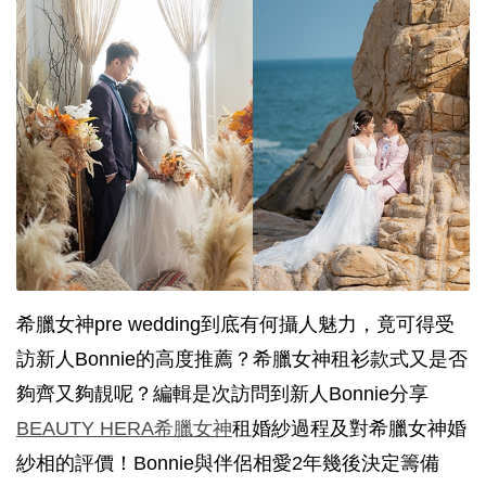
希臘女神pre wedding到底有何攝人魅力，竟可得受
訪新人Bonnie的高度推薦？希臘女神租衫款式又是否
夠齊又夠靚呢？編輯是次訪問到新人Bonnie分享
BEAUTY HERA希臘女神
租婚紗過程及對希臘女神婚
紗相的評價！Bonnie與伴侶相愛2年幾後決定籌備