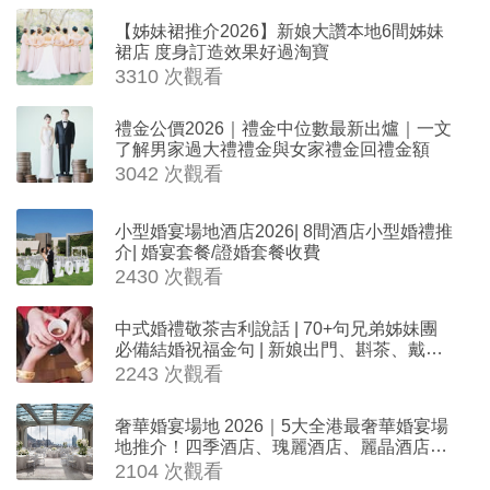
【姊妹裙推介2026】新娘大讚本地6間姊妹
裙店 度身訂造效果好過淘寶
3310 次觀看
禮金公價2026｜禮金中位數最新出爐｜一文
了解男家過大禮禮金與女家禮金回禮金額
3042 次觀看
小型婚宴場地酒店2026| 8間酒店小型婚禮推
介| 婚宴套餐/證婚套餐收費
2430 次觀看
中式婚禮敬茶吉利說話 | 70+句兄弟姊妹團
必備結婚祝福金句 | 新娘出門、斟茶、戴金
器時金句
2243 次觀看
奢華婚宴場地 2026｜5大全港最奢華婚宴場
地推介！四季酒店、瑰麗酒店、麗晶酒店、
Cloud 39、合和酒店 打造夢幻氣派婚禮
2104 次觀看