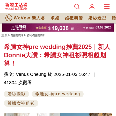
WeVow 新人谷
求婚
婚禮籌備
婚紗造型
主頁
>
婚照攝錄
>
香港婚照攝影
希臘女神pre wedding推薦2025｜新人
Bonnie大讚：希臘女神租衫照相超划
算！
撰文: Venus Cheung 於 2025-01-03 16:47
41304 次觀看
婚紗攝影
希臘女神pre wedding
希臘女神租衫