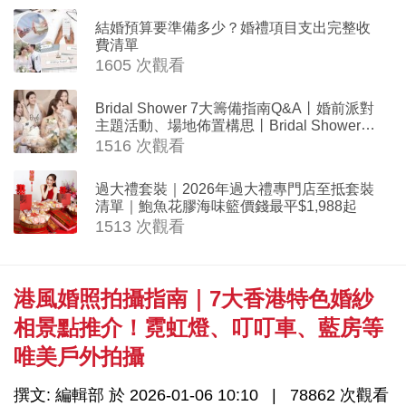
結婚預算要準備多少？婚禮項目支出完整收
費清單
1605 次觀看
Bridal Shower 7大籌備指南Q&A丨婚前派對
主題活動、場地佈置構思丨Bridal Shower打
卡姊妹裝靈感＋特色場地推介
1516 次觀看
過大禮套裝｜2026年過大禮專門店至抵套裝
清單｜鮑魚花膠海味籃價錢最平$1,988起
1513 次觀看
港風婚照拍攝指南｜7大香港特色婚紗
相景點推介！霓虹燈、叮叮車、藍房等
唯美戶外拍攝
撰文: 編輯部 於 2026-01-06 10:10
78862 次觀看