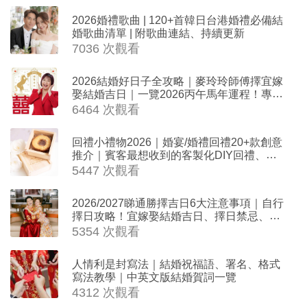
2026婚禮歌曲 | 120+首韓日台港婚禮必備結
婚歌曲清單 | 附歌曲連結、持續更新
7036 次觀看
2026結婚好日子全攻略｜麥玲玲師傅擇宜嫁
娶結婚吉日｜一覽2026丙午馬年運程！專業
擇日結婚+避開沖煞生肖指南
6464 次觀看
回禮小禮物2026｜婚宴/婚禮回禮20+款創意
推介｜賓客最想收到的客製化DIY回禮、姊
妹禮物（持續更新）
5447 次觀看
2026/2027睇通勝擇吉日6大注意事項｜自行
擇日攻略！宜嫁娶結婚吉日、擇日禁忌、相
沖生肖一覽
5354 次觀看
人情利是封寫法｜結婚祝福語、署名、格式
寫法教學｜中英文版結婚賀詞一覽
4312 次觀看