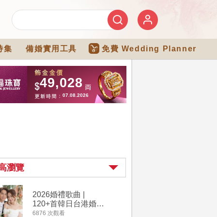
特集
備婚實用工具
免費 Wedding Planner
高瀏覽
2026婚禮歌曲 |
過大禮詳
120+首韓日台港婚禮
｜過大禮
必備結婚歌曲清單 |
用品chec
6876 次觀看
4264 次觀