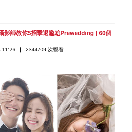
影師教你5招擊退尷尬Prewedding | 60個
 11:26
2344709 次觀看