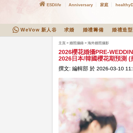
ESD
life
Anniversary
家庭
healthy
WeVow 新人谷
求婚
婚禮籌備
婚禮造型
主頁
>
婚照攝錄
>
海外婚照攝影
2026櫻花婚攝PRE-WED
2026日本/韓國櫻花期預測 
撰文: 編輯部 於 2026-03-10 11: