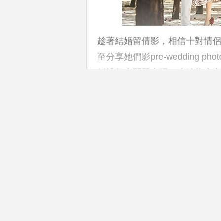
趁著結婚留倩影，相信十對情侶
至分享她們影pre-wedding
婚禮超支問題出現，小編為大家
大中伏位！