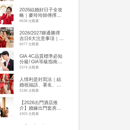
附歌曲連結、持續更
萬有利是
新
忌及吉祥
2026結婚好日子全攻
婚宴場地2
略｜麥玲玲師傅擇宜
15大酒
嫁娶結婚吉日｜一覽
廳婚禮場
6638 次觀看
4127 次觀
2026丙午馬年運程！
婚宴價錢
專業擇日結婚+避開沖
2026/2027睇通勝擇
回禮小禮
煞生肖指南
吉日6大注意事項｜自
宴/婚禮
行擇日攻略！宜嫁娶
意推介｜
6077 次觀看
4117 次觀
結婚吉日、擇日禁
到的客製
忌、相沖生肖一覽
姊妹禮物
GIA 4C品質標準必知
人情公價2
新）
分級! GIA等級指南如
結婚人情
何助你在婚前成為鑽
爐！十大
5374 次觀看
3835 次觀
石達人
額一覽｜
是封寫法
人情利是封寫法｜結
【姊妹裙
婚祝福語、署名、格
新娘大讚
式寫法教學｜中英文
裙店 度身訂造效果好
5196 次觀看
3726 次觀
版結婚賀詞一覽
過淘寶
【2026出門酒店推
禮金公價
介】婚嫁出門套房優
中位數最
惠 | 13間酒店出門套
文了解男
4303 次觀看
3380 次觀
餐及價錢
金與女家
額