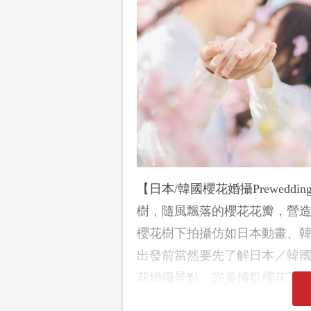
【日本/韓國櫻花婚攝Prewed
樹，隨風飄落的櫻花花瓣，營
櫻花樹下拍攝仿如日本動畫、韓
出發前當然要先了解日本／韓國
花婚攝景點，完美捕捉櫻花下