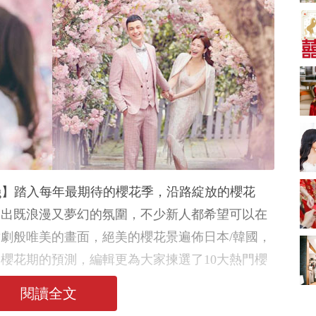
A-1 Bakery、天仁茗
茶、ROYCE'、Paul
中式婚禮敬茶吉利說
Lafayet、agnès b.
話 | 70+句兄弟姊妹團
必備結婚祝福金句 |
2664 次觀看
新娘出門、斟茶、戴
金器時金句
奢華婚宴場地 2026｜
5大全港最奢華婚宴場
地推介！四季酒店、
2048 次觀看
瑰麗酒店、麗晶酒
店、Cloud 39、合和
結婚禮物送咩好 |
酒店 打造夢幻氣派婚
2026年閨蜜新婚禮物
禮
推薦 | 8大貼心結婚送
1790 次觀看
禮靈感
ding】踏入每年最期待的櫻花季，沿路綻放的櫻花
Bridal Shower 7大籌
備指南Q&A丨婚前派
造出既浪漫又夢幻的氛圍，不少新人都希望可以在
對主題活動、場地佈
1581 次觀看
置構思丨Bridal
劇般唯美的畫面，絕美的櫻花景遍佈日本/韓國，
Shower打卡姊妹裝靈
2026室內Pre-
櫻花期的預測，編輯更為大家揀選了10大熱門櫻
感＋特色場地推介
wedding邊間好？9間
香港婚紗攝影Studio
1559 次觀看
的最美一刻！
推介| 婚紗相格調及價
閱讀全文
錢