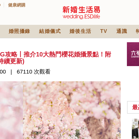
D
健康網購
婚照攝錄
結婚儀式
婚後生活
TV
通識
DING攻略丨推介10大熱門櫻花婚攝景點！附
(持續更新)
00
67110 次觀看
最
2026人氣結婚餅卡禮
券一覽｜最新嫁喜餅
卡優惠折扣！奇華、
2842 次觀看