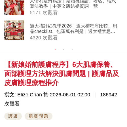
人情利是封寫法｜結婚祝福語、署名、格式
寫法教學｜中英文版結婚賀詞一覽
5171 次觀看
過大禮詳細教學2026｜過大禮程序比較、用
品checklist、包羅萬有利是｜過大禮禁忌及
吉祥說話
4320 次觀看
【新娘婚前護膚程序】6大肌膚保養、
面部護理方法解決肌膚問題 | 護膚品及
皮膚護理療程推介
撰文: Elize Chan 於 2026-06-01 02:00
186942
次觀看
護膚
肌膚問題