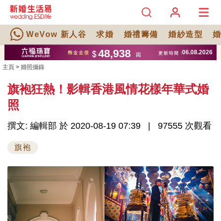
WeVow 新人谷
求婚
婚禮籌備
婚紗造型
主頁
>
婚照攝錄
旗袍狂熱！影輯香港風情花樣年華式婚
照
撰文: 編輯部 於 2020-08-19 07:39
97555 次觀看
旗袍