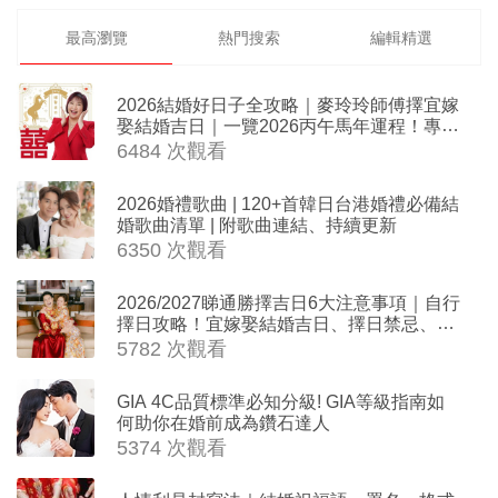
最高瀏覽
熱門搜索
編輯精選
2026結婚好日子全攻略｜麥玲玲師傅擇宜嫁
娶結婚吉日｜一覽2026丙午馬年運程！專業
擇日結婚+避開沖煞生肖指南
6484 次觀看
2026婚禮歌曲 | 120+首韓日台港婚禮必備結
婚歌曲清單 | 附歌曲連結、持續更新
6350 次觀看
2026/2027睇通勝擇吉日6大注意事項｜自行
擇日攻略！宜嫁娶結婚吉日、擇日禁忌、相
沖生肖一覽
5782 次觀看
GIA 4C品質標準必知分級! GIA等級指南如
何助你在婚前成為鑽石達人
5374 次觀看