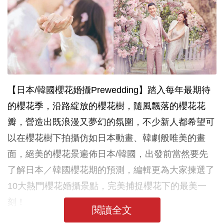
【日本/韓國櫻花婚攝Prewedding】踏入每年最期待
的櫻花季，沿路綻放的櫻花樹，隨風飄落的櫻花花
瓣，營造出既浪漫又夢幻的氛圍，不少新人都希望可
以在櫻花樹下拍攝仿如日本動畫、韓劇般唯美的畫
面，絕美的櫻花景遍佈日本/韓國，出發前當然要先
了解日本／韓國櫻花期的預測，編輯更為大家揀選了
10大熱門櫻花婚攝景點，完美捕捉櫻花下的最美一
刻！
閱讀全文