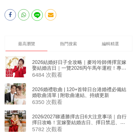
最高瀏覽
熱門搜索
編輯精選
2026結婚好日子全攻略｜麥玲玲師傅擇宜嫁
娶結婚吉日｜一覽2026丙午馬年運程！專業
擇日結婚+避開沖煞生肖指南
6484 次觀看
2026婚禮歌曲 | 120+首韓日台港婚禮必備結
婚歌曲清單 | 附歌曲連結、持續更新
6350 次觀看
2026/2027睇通勝擇吉日6大注意事項｜自行
擇日攻略！宜嫁娶結婚吉日、擇日禁忌、相
沖生肖一覽
5782 次觀看