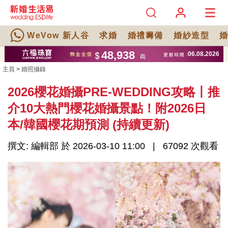
WeVow 新人谷
求婚
婚禮籌備
婚紗造型
主頁
>
婚照攝錄
2026櫻花婚攝PRE-WEDDING攻略丨推
介10大熱門櫻花婚攝景點！附2026日
本/韓國櫻花期預測 (持續更新)
撰文: 編輯部 於 2026-03-10 11:00
67092 次觀看