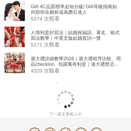
GIA 4C品質標準必知分級! GIA等級指南如
何助你在婚前成為鑽石達人
5374 次觀看
人情利是封寫法｜結婚祝福語、署名、格式
寫法教學｜中英文版結婚賀詞一覽
5171 次觀看
過大禮詳細教學2026｜過大禮程序比較、用
品checklist、包羅萬有利是｜過大禮禁忌及
吉祥說話
4320 次觀看
下一篇文章載入中