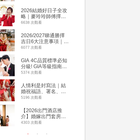
附歌曲連結、持續更
萬有利是
新
忌及吉祥
2026結婚好日子全攻
婚宴場地2
略｜麥玲玲師傅擇宜
15大酒
嫁娶結婚吉日｜一覽
廳婚禮場
6638 次觀看
4127 次觀
2026丙午馬年運程！
婚宴價錢
專業擇日結婚+避開沖
2026/2027睇通勝擇
回禮小禮
煞生肖指南
吉日6大注意事項｜自
宴/婚禮
行擇日攻略！宜嫁娶
意推介｜
6077 次觀看
4117 次觀
結婚吉日、擇日禁
到的客製
忌、相沖生肖一覽
姊妹禮物
GIA 4C品質標準必知
人情公價2
新）
分級! GIA等級指南如
結婚人情
何助你在婚前成為鑽
爐！十大
5374 次觀看
3835 次觀
石達人
額一覽｜
是封寫法
人情利是封寫法｜結
【姊妹裙
婚祝福語、署名、格
新娘大讚
式寫法教學｜中英文
裙店 度身訂造效果好
5196 次觀看
3726 次觀
版結婚賀詞一覽
過淘寶
【2026出門酒店推
禮金公價
介】婚嫁出門套房優
中位數最
惠 | 13間酒店出門套
文了解男
4303 次觀看
3380 次觀
餐及價錢
金與女家
額