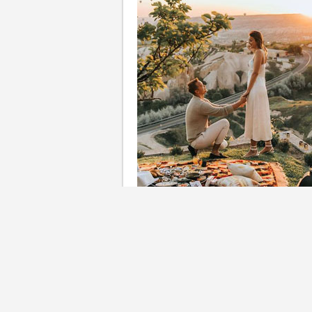
籌備婚禮要多久？女生被求婚
婚禮要準備的事項固然多，包括開支預
單就不怕有遺漏了！用「籌備
更可能要用上更長時間。酒席