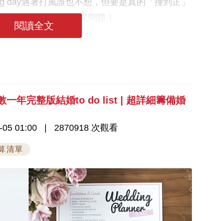
g day遇著打風誰也不想，但要是真的「撞到正」
sica為你講解5大常見問題！
閱讀全文
年完整版結婚to do list | 超詳細籌備婚
-05 01:00
2870918 次觀看
算清單