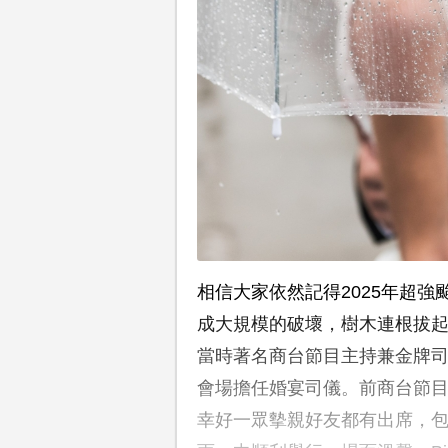
相信大家依然記得2025年超強
成大規模的破壞，樹木連根拔
當時著名商台節目主持兼金牌
會場擔任婚宴司儀。前商台節
幸好一眾摰親好友都有出席，