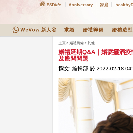
ESD
life
Anniversary
家庭
healthy
WeVow 新人谷
求婚
婚禮籌備
婚禮造型
主頁
>
婚禮籌備
>
其他
婚禮延期Q&A｜婚宴擺酒
及應問問題
撰文: 編輯部 於 2022-02-18 04: