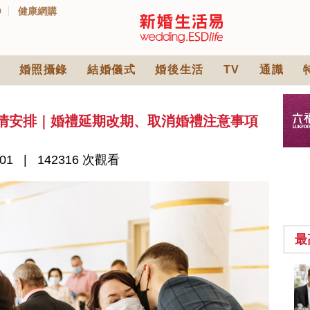
D
健康網購
婚照攝錄
結婚儀式
婚後生活
TV
通識
疫情安排｜婚禮延期改期、取消婚禮注意事項
01
142316 次觀看
最
2026人氣結婚餅卡禮
券一覽｜最新嫁喜餅
卡優惠折扣！奇華、
2842 次觀看