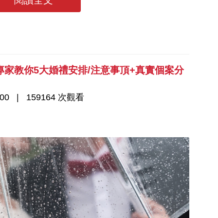
閱讀全文
家教你5大婚禮安排/注意事頂+真實個案分
00
159164 次觀看