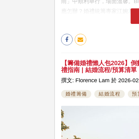
雨」中順利舉行，場面溫馨。Bi
應怎辦？婚禮統籌專家江婉君Jes
【籌備婚禮懶人包2026】倒數一
禮指南 | 結婚流程/預算清單
撰文: Florence Lam 於 2026-02
婚禮籌備
結婚流程
預