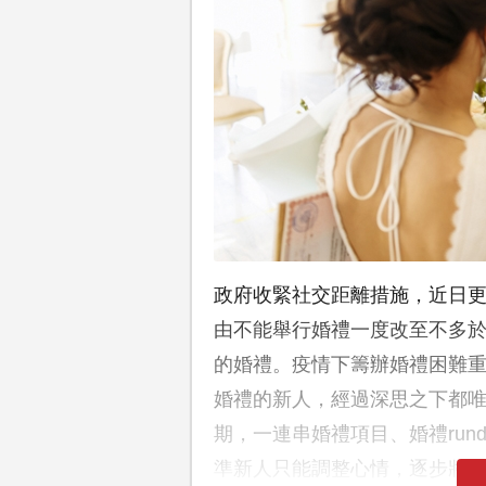
政府收緊社交距離措施，近日
由不能舉行婚禮一度改至不多於
的婚禮。疫情下籌辦婚禮困難
婚禮的新人，經過深思之下都
期，一連串婚禮項目、婚禮run
準新人只能調整心情，逐步將