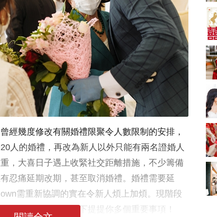
A-1 Bakery、天仁茗
茶、ROYCE'、Paul
中式婚禮敬茶吉利說
Lafayet、agnès b.
話 | 70+句兄弟姊妹團
必備結婚祝福金句 |
2664 次觀看
新娘出門、斟茶、戴
金器時金句
奢華婚宴場地 2026｜
5大全港最奢華婚宴場
地推介！四季酒店、
2048 次觀看
瑰麗酒店、麗晶酒
店、Cloud 39、合和
結婚禮物送咩好 |
酒店 打造夢幻氣派婚
2026年閨蜜新婚禮物
禮
推薦 | 8大貼心結婚送
1790 次觀看
禮靈感
更曾經幾度修改有關婚禮限聚令人數限制的安排，
Bridal Shower 7大籌
備指南Q&A丨婚前派
20人的婚禮，再改為新人以外只能有兩名證婚人
對主題活動、場地佈
1581 次觀看
置構思丨Bridal
重重，大喜日子遇上收緊社交距離措施，不少籌備
Shower打卡姊妹裝靈
2026室內Pre-
唯有忍痛延期改期，甚至取消婚禮。婚禮需要延
感＋特色場地推介
wedding邊間好？9間
香港婚紗攝影Studio
1559 次觀看
down需重新協調的實在令新人煩上加煩。現階段
推介| 婚紗相格調及價
錢
婚禮計劃安排妥當，以下提提你多個重要事項！