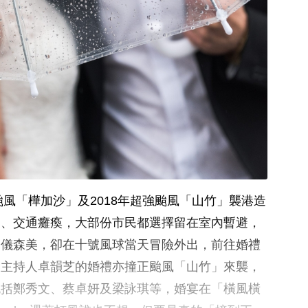
颱風「樺加沙」及2018年超強颱風「山竹」襲港造
起、交通癱瘓，大部份市民都選擇留在室內暫避，
司儀森美，卻在十號風球當天冒險外出，前往婚禮
目主持人卓韻芝的婚禮亦撞正颱風「山竹」來襲，
包括鄭秀文、蔡卓妍及梁詠琪等，婚宴在「橫風橫