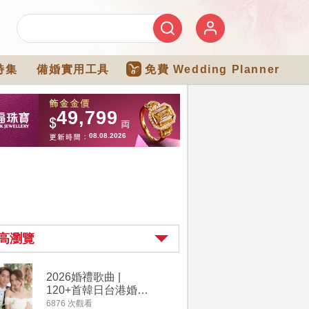
特集
備婚實用工具
免費 Wedding Planner
高瀏覽
2026婚禮歌曲 |
過大禮詳
120+首韓日台港婚禮
｜過大禮
必備結婚歌曲清單 |
用品chec
6876 次觀看
4264 次觀