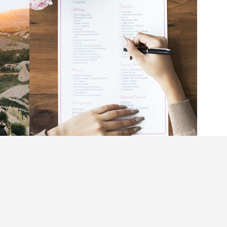
後，進入婚禮籌備階段，往往會問這個問題。一個
算及rundown，收藏了以下結婚to do list清
經年」來形容婚禮絕對不過份，若你是完美主義者
一般旺日較難預訂，所以不少準新人會於兩年前已