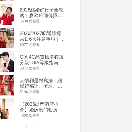
附歌曲連結、持續更
萬有利是
新
忌及吉祥
2026結婚好日子全攻
婚宴場地2
略｜麥玲玲師傅擇宜
15大酒
嫁娶結婚吉日｜一覽
廳婚禮場
6638 次觀看
4127 次觀
2026丙午馬年運程！
婚宴價錢
專業擇日結婚+避開沖
2026/2027睇通勝擇
回禮小禮
煞生肖指南
吉日6大注意事項｜自
宴/婚禮
行擇日攻略！宜嫁娶
意推介｜
6077 次觀看
4117 次觀
結婚吉日、擇日禁
到的客製
忌、相沖生肖一覽
姊妹禮物
GIA 4C品質標準必知
人情公價2
新）
分級! GIA等級指南如
結婚人情
何助你在婚前成為鑽
爐！十大
5374 次觀看
3835 次觀
石達人
額一覽｜
是封寫法
人情利是封寫法｜結
【姊妹裙
婚祝福語、署名、格
新娘大讚
式寫法教學｜中英文
裙店 度身訂造效果好
5196 次觀看
3726 次觀
版結婚賀詞一覽
過淘寶
【2026出門酒店推
禮金公價
介】婚嫁出門套房優
中位數最
惠 | 13間酒店出門套
文了解男
4303 次觀看
3380 次觀
餐及價錢
金與女家
額