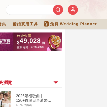
特集
備婚實用工具
免費 Wedding Planner
高瀏覽
2026婚禮歌曲 |
過大禮詳
120+首韓日台港婚禮
｜過大禮
必備結婚歌曲清單 |
用品chec
6876 次觀看
4264 次觀