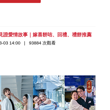
度見證愛情故事｜嫁喜餅咭、回禮、禮餅推薦
-03 14:00
93884 次觀看