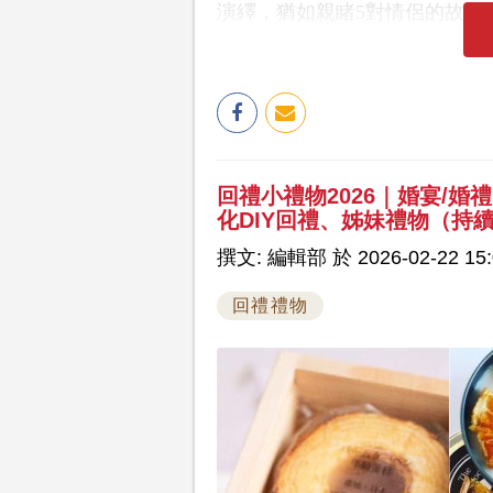
演繹，猶如親睹5對情侶的故事
回禮小禮物2026｜婚宴/婚
化DIY回禮、姊妹禮物（持
撰文: 編輯部 於 2026-02-22 15:
回禮禮物