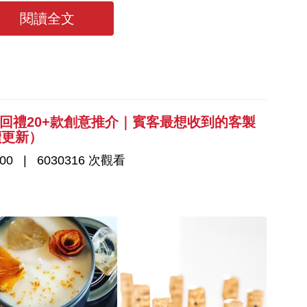
發展！
閱讀全文
禮回禮20+款創意推介｜賓客最想收到的客製
續更新）
00
6030316 次觀看