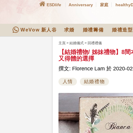
ESD
life
Anniversary
家庭
healthy
WeVow 新人谷
求婚
婚禮籌備
婚禮造型
主頁
>
結婚儀式
>
回禮禮儀
【結婚禮物/ 姊妹禮物】8
又得體的選擇
撰文: Florence Lam 於 2020-02
人情
結婚禮物