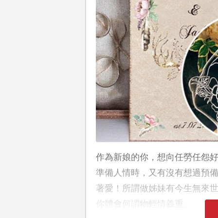
作為新娘的你，想向任勞任怨
準備人情時，又有沒有想過預
著愛！所謂做姊妹有今生無來世
你體會何謂物輕情義重。