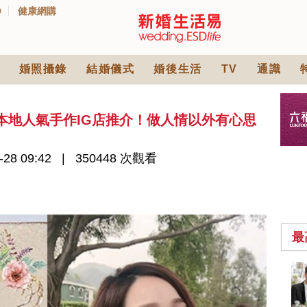
D
健康網購
婚照攝錄
結婚儀式
婚後生活
TV
通識
間本地人氣手作IG店推介！做人情以外有心思
-28 09:42
350448 次觀看
最
2026人氣結婚餅卡禮
券一覽｜最新嫁喜餅
卡優惠折扣！奇華、
2842 次觀看