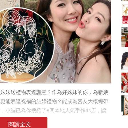
A-1 Bakery、天仁茗
茶、ROYCE'、Paul
中式婚禮敬茶吉利說
Lafayet、agnès b.
話 | 70+句兄弟姊妹團
必備結婚祝福金句 |
2664 次觀看
新娘出門、斟茶、戴
金器時金句
奢華婚宴場地 2026｜
5大全港最奢華婚宴場
地推介！四季酒店、
2048 次觀看
瑰麗酒店、麗晶酒
店、Cloud 39、合和
結婚禮物送咩好 |
酒店 打造夢幻氣派婚
2026年閨蜜新婚禮物
禮
推薦 | 8大貼心結婚送
1790 次觀看
禮靈感
Bridal Shower 7大籌
備指南Q&A丨婚前派
對主題活動、場地佈
1581 次觀看
好姊妹送禮物表達謝意？作為好姊妹的你，為新娘
置構思丨Bridal
Shower打卡姊妹裝靈
2026室內Pre-
備更能表達祝褔的結婚禮物？能成為密友大概總帶
感＋特色場地推介
wedding邊間好？9間
，小編已為你搜羅了8間本地人氣手作IG店，讓
香港婚紗攝影Studio
1559 次觀看
推介| 婚紗相格調及價
錢
閱讀全文