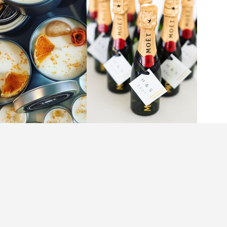
禮小禮物以答謝賓客們的人情和結婚禮物。想令親
不妨於挑選婚禮回禮方面花些心思，老是常出現的
土之外，亦極之不實用。這次就想跟一眾新人推介
絕對得禮又實用；同時亦會分享題材新穎的姊妹禮