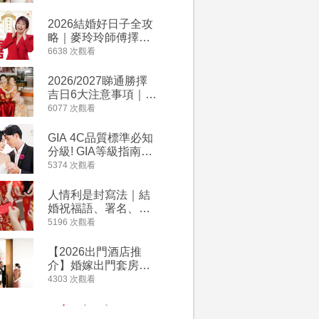
附歌曲連結、持續更
萬有利是
新
忌及吉祥
2026結婚好日子全攻
婚宴場地2
略｜麥玲玲師傅擇宜
15大酒
嫁娶結婚吉日｜一覽
廳婚禮場
6638 次觀看
4127 次觀
2026丙午馬年運程！
婚宴價錢
專業擇日結婚+避開沖
2026/2027睇通勝擇
回禮小禮
煞生肖指南
吉日6大注意事項｜自
宴/婚禮
行擇日攻略！宜嫁娶
意推介｜
6077 次觀看
4117 次觀
結婚吉日、擇日禁
到的客製
忌、相沖生肖一覽
姊妹禮物
GIA 4C品質標準必知
人情公價2
新）
分級! GIA等級指南如
結婚人情
何助你在婚前成為鑽
爐！十大
5374 次觀看
3835 次觀
石達人
額一覽｜
是封寫法
人情利是封寫法｜結
【姊妹裙
婚祝福語、署名、格
新娘大讚
式寫法教學｜中英文
裙店 度身訂造效果好
5196 次觀看
3726 次觀
版結婚賀詞一覽
過淘寶
【2026出門酒店推
禮金公價
介】婚嫁出門套房優
中位數最
惠 | 13間酒店出門套
文了解男
4303 次觀看
3380 次觀
餐及價錢
金與女家
額