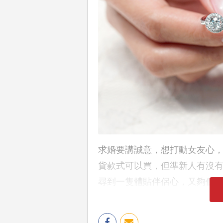
求婚要講誠意，想打動女友心
貨款式可以買，但準新人有沒有
尋到一隻體貼伴侶心，又夠個