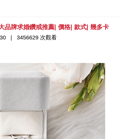
大品牌求婚鑽戒推薦| 價格| 款式| 幾多卡
30
3456629 次觀看