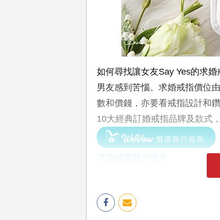
如何尋找讓女友Say Yes的
男友感到苦惱。求婚戒指價位
數和價錢，亦要看戒指設計和鑽
10大經典訂婚戒指品牌及款式
求婚戒指商戶推介