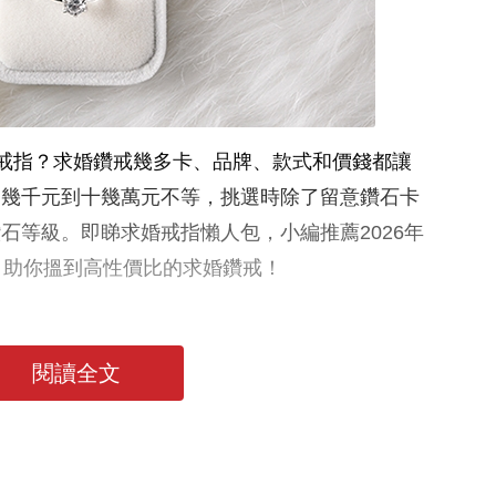
求婚戒指？求婚鑽戒幾多卡、品牌、款式和價錢都讓
由幾千元到十幾萬元不等，挑選時除了留意鑽石卡
石等級。即睇求婚戒指懶人包，小編推薦2026年
，助你搵到高性價比的求婚鑽戒！
閱讀全文