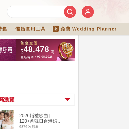
特集
備婚實用工具
免費 Wedding Planner
高瀏覽
2026婚禮歌曲 |
過大禮詳
120+首韓日台港婚禮
｜過大禮
必備結婚歌曲清單 |
用品chec
6876 次觀看
4264 次觀