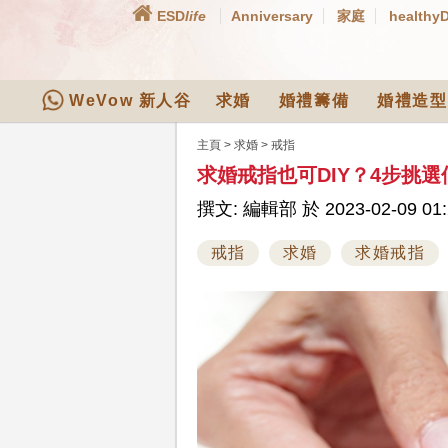
ESD
life
Anniversary
家庭
healthy
WeVow 新人谷
求婚
婚禮籌備
婚禮造型
主頁
>
求婚
>
戒指
求婚戒指也可DIY？4步挑
撰文: 編輯部 於 2023-02-09 01:
戒指
求婚
求婚戒指