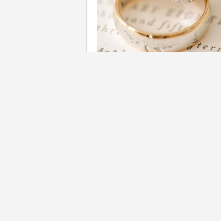
揀選求婚戒指、結婚對戒，不少人
& Co.、Chaumet、Cart
動，之不過購買婚戒時都要考
定價差距很大，亦未必需要為
抵，絕對要多花一點功夫！