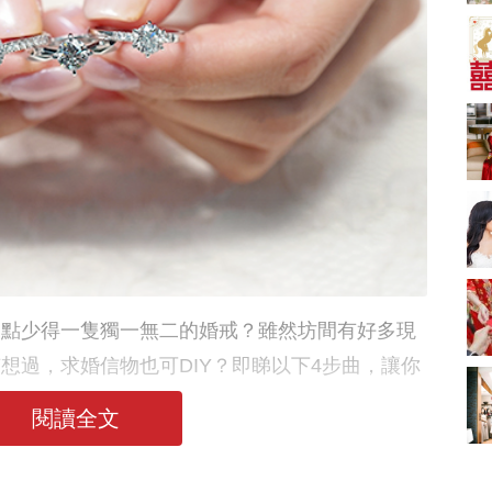
A-1 Bakery、天仁茗
茶、ROYCE'、Paul
中式婚禮敬茶吉利說
Lafayet、agnès b.
話 | 70+句兄弟姊妹團
必備結婚祝福金句 |
2664 次觀看
新娘出門、斟茶、戴
金器時金句
奢華婚宴場地 2026｜
5大全港最奢華婚宴場
地推介！四季酒店、
2048 次觀看
瑰麗酒店、麗晶酒
店、Cloud 39、合和
結婚禮物送咩好 |
酒店 打造夢幻氣派婚
2026年閨蜜新婚禮物
禮
推薦 | 8大貼心結婚送
1790 次觀看
禮靈感
Bridal Shower 7大籌
備指南Q&A丨婚前派
，點少得一隻獨一無二的婚戒？雖然坊間有好多現
對主題活動、場地佈
1581 次觀看
置構思丨Bridal
想過，求婚信物也可DIY？即睇以下4步曲，讓你
Shower打卡姊妹裝靈
2026室內Pre-
性化設計的求婚鑽戒！
感＋特色場地推介
wedding邊間好？9間
閱讀全文
香港婚紗攝影Studio
1559 次觀看
推介| 婚紗相格調及價
錢