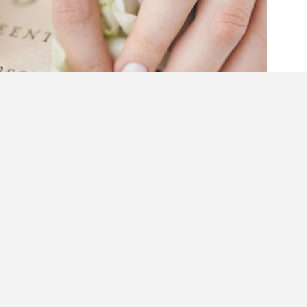
第一時間會先想起奢侈婚戒品牌，例如Tiffany
ier 卡地亞等，這些品牌的經典婚戒款式設計的確令人心
慮個人能力所及的預算，其實市面上鑽戒、婚戒的
了一枚求婚戒指花光所有積蓄，想買得好又買得
閱讀全文