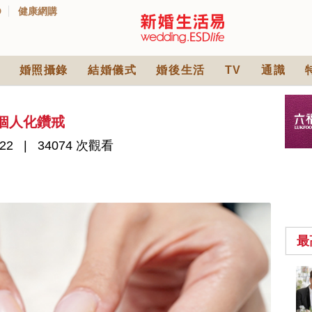
D
健康網購
婚照攝錄
結婚儀式
婚後生活
TV
通識
選個人化鑽戒
22
34074 次觀看
最
2026人氣結婚餅卡禮
券一覽｜最新嫁喜餅
卡優惠折扣！奇華、
2842 次觀看