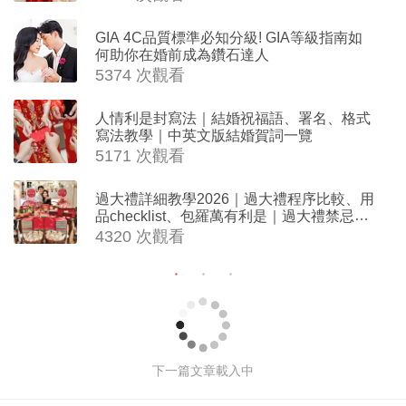
GIA 4C品質標準必知分級! GIA等級指南如
何助你在婚前成為鑽石達人
5374 次觀看
人情利是封寫法｜結婚祝福語、署名、格式
寫法教學｜中英文版結婚賀詞一覽
5171 次觀看
過大禮詳細教學2026｜過大禮程序比較、用
品checklist、包羅萬有利是｜過大禮禁忌及
吉祥說話
4320 次觀看
【2026求婚戒指懶人包】10大品牌求婚
鑽戒推薦| 價格| 款式| 幾多卡
撰文: 編輯部 於 2026-05-07 01:30
3456627 次觀