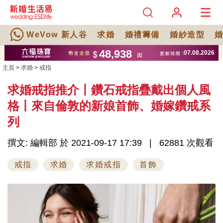
WeVow 新人谷
求婚
婚禮籌備
婚紗造型
主頁
>
求婚
>
戒指
求婚戒指推介丨鑽石戒指疊戴出個人風
格丨來自倫敦的新娘首飾、婚嫁鑽戒系
列
撰文: 編輯部 於 2021-09-17 17:39
62881 次觀看
戒指
求婚
求婚戒指
首飾