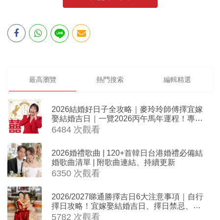
最高瀏覽
熱門搜索
編輯精選
2026結婚好日子全攻略｜麥玲玲師傅擇宜嫁
娶結婚吉日｜一覽2026丙午馬年運程！專業
擇日結婚+避開沖煞生肖指南
6484 次觀看
2026婚禮歌曲 | 120+首韓日台港婚禮必備結
婚歌曲清單 | 附歌曲連結、持續更新
6350 次觀看
2026/2027睇通勝擇吉日6大注意事項｜自行
擇日攻略！宜嫁娶結婚吉日、擇日禁忌、相
沖生肖一覽
5782 次觀看