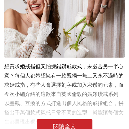
想買求婚戒指但又怕揀錯鑽戒款式，未必合另一半心
意？每個人都希望擁有一款既獨一無二又永不過時的
求婚戒指，有些人會選擇刻字或加入彩鑽的元素，而
今次小編介紹的這款來自英國倫敦的婚嫁鑽戒系列，
以疊戴、互換的方式打造出個人風格的戒指組合，拼
搭出千萬個款式襯托日常不同的造型，就能讓每個女
生都展現出獨有風格啦！
閱讀全文