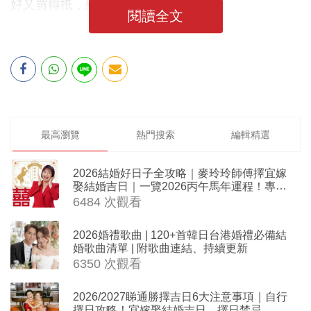
好又買得抵，絕對要多花一點功夫！
閱讀全文
最高瀏覽
熱門搜索
編輯精選
2026結婚好日子全攻略｜麥玲玲師傅擇宜嫁
娶結婚吉日｜一覽2026丙午馬年運程！專業
擇日結婚+避開沖煞生肖指南
6484 次觀看
2026婚禮歌曲 | 120+首韓日台港婚禮必備結
婚歌曲清單 | 附歌曲連結、持續更新
6350 次觀看
2026/2027睇通勝擇吉日6大注意事項｜自行
擇日攻略！宜嫁娶結婚吉日、擇日禁忌、相