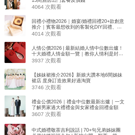
4064 次觀看
回禮小禮物2026｜婚宴/婚禮回禮20+款創意
推介｜賓客最想收到的客製化DIY回禮、姊
妹禮物（持續更新）
4014 次觀看
人情公價2026 | 最新結婚人情中位數出爐！
十大婚禮人情金額一覽｜教你人情利是封寫
法
3937 次觀看
【姊妹裙推介2026】新娘大讚本地6間姊妹
裙店 度身訂造效果好過淘寶
3746 次觀看
禮金公價2026｜禮金中位數最新出爐｜一文
了解男家過大禮禮金與女家禮金回禮金額
3607 次觀看
中式婚禮敬茶吉利說話 | 70+句兄弟姊妹團