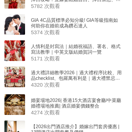
沖生肖一覽
5782 次觀看
GIA 4C品質標準必知分級! GIA等級指南如
何助你在婚前成為鑽石達人
5374 次觀看
人情利是封寫法｜結婚祝福語、署名、格式
寫法教學｜中英文版結婚賀詞一覽
5171 次觀看
過大禮詳細教學2026｜過大禮程序比較、用
品checklist、包羅萬有利是｜過大禮禁忌及
吉祥說話
4320 次觀看
婚宴場地2026| 香港15大酒店宴會廳/中菜廳
婚禮場地推薦| 酒店婚宴價錢整合
4274 次觀看
【2026出門酒店推介】婚嫁出門套房優惠 |
13間酒店出門套餐及價錢