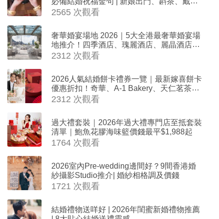
必備結婚祝福金句 | 新娘出門、斟茶、戴金
器時金句
2565 次觀看
奢華婚宴場地 2026｜5大全港最奢華婚宴場
地推介！四季酒店、瑰麗酒店、麗晶酒店、
Cloud 39、合和酒店 打造夢幻氣派婚禮
2312 次觀看
2026人氣結婚餅卡禮券一覽｜最新嫁喜餅卡
優惠折扣！奇華、A-1 Bakery、天仁茗茶、
ROYCE'、Paul Lafayet、agnès b.
2312 次觀看
過大禮套裝｜2026年過大禮專門店至抵套裝
清單｜鮑魚花膠海味籃價錢最平$1,988起
1764 次觀看
2026室內Pre-wedding邊間好？9間香港婚
紗攝影Studio推介| 婚紗相格調及價錢
1721 次觀看
結婚禮物送咩好 | 2026年閨蜜新婚禮物推薦
| 8大貼心結婚送禮靈感