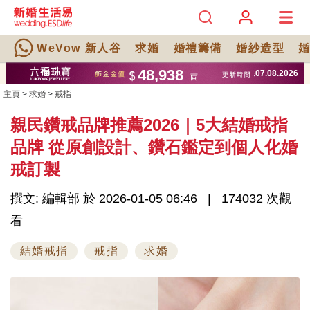
WeVow 新人谷
求婚
婚禮籌備
婚紗造型
主頁
>
求婚
>
戒指
親民鑽戒品牌推薦2026｜5大結婚戒指
品牌 從原創設計、鑽石鑑定到個人化婚
戒訂製
撰文: 編輯部 於 2026-01-05 06:46
174032 次觀
看
結婚戒指
戒指
求婚