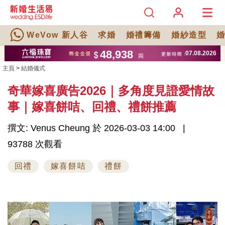
WeVow 新人谷
求婚
婚禮籌備
婚紗造型
主頁
>
結婚儀式
奇華嫁喜廣告2026｜多角度見證愛情故
事｜嫁喜餅咭、回禮、禮餅推薦
撰文: Venus Cheung 於 2026-03-03 14:00
93788 次觀看
回禮
嫁喜餅咭
禮餅