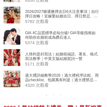
6350 次觀看
2026/2027睇通勝擇吉日6大注意事項｜自行
擇日攻略！宜嫁娶結婚吉日、擇日禁忌、相
沖生肖一覽
5782 次觀看
GIA 4C品質標準必知分級! GIA等級指南如
何助你在婚前成為鑽石達人
5374 次觀看
人情利是封寫法｜結婚祝福語、署名、格式
寫法教學｜中英文版結婚賀詞一覽
5171 次觀看
過大禮詳細教學2026｜過大禮程序比較、用
品checklist、包羅萬有利是｜過大禮禁忌及
吉祥說話
4320 次觀看