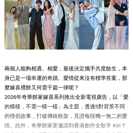
兩個人能夠相遇、相愛，最後決定攜手共度餘生，本
身已是一場幸運的奇蹟。愛情從來沒有標準答案，那
麼嫁喜禮餅又何需千篇一律呢？
2026年奇華餅家嫁喜系列推出全新電視廣告，以「愛
的模樣，不需一模一樣」為主題，透過5對背景不同
的情侶故事，打破傳統框架，見證每段獨一無二的愛
情。此外，奇華餅家更邀請到香港創作女歌手 Kiri T