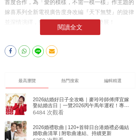
首度合作，為「愛的模樣，不需一模一樣」作主題的
嫁喜系列全新電視廣告度身改編『天下無雙』的旋律
並深情演繹，猶如親睹5對情侶的故事發展！
閱讀全文
最高瀏覽
熱門搜索
編輯精選
2026結婚好日子全攻略｜麥玲玲師傅擇宜嫁
娶結婚吉日｜一覽2026丙午馬年運程！專業
擇日結婚+避開沖煞生肖指南
6484 次觀看
2026婚禮歌曲 | 120+首韓日台港婚禮必備結
婚歌曲清單 | 附歌曲連結、持續更新