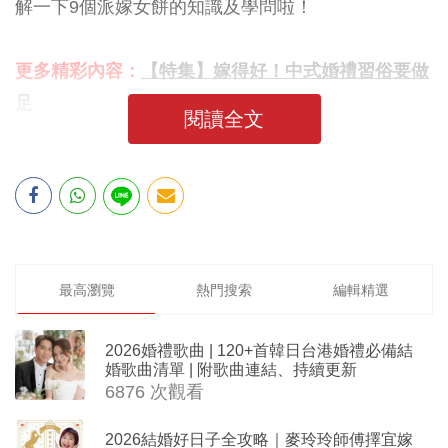
解一下9個派嫁女餅的知識及學問啦！
更多精彩內容：
【特集】嫁得好！中式婚禮習俗要做
足
閱讀全文
最高瀏覽
熱門搜索
編輯精選
2026婚禮歌曲 | 120+首韓日台港婚禮必備結
婚歌曲清單 | 附歌曲連結、持續更新
6876 次觀看
2026結婚好日子全攻略｜麥玲玲師傅擇宜嫁