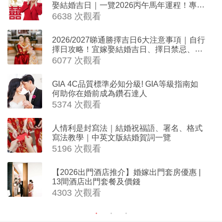
娶結婚吉日｜一覽2026丙午馬年運程！專業
擇日結婚+避開沖煞生肖指南
6638 次觀看
2026/2027睇通勝擇吉日6大注意事項｜自行
擇日攻略！宜嫁娶結婚吉日、擇日禁忌、相
沖生肖一覽
6077 次觀看
GIA 4C品質標準必知分級! GIA等級指南如
何助你在婚前成為鑽石達人
5374 次觀看
人情利是封寫法｜結婚祝福語、署名、格式
寫法教學｜中英文版結婚賀詞一覽
5196 次觀看
【2026出門酒店推介】婚嫁出門套房優惠 |
13間酒店出門套餐及價錢
4303 次觀看