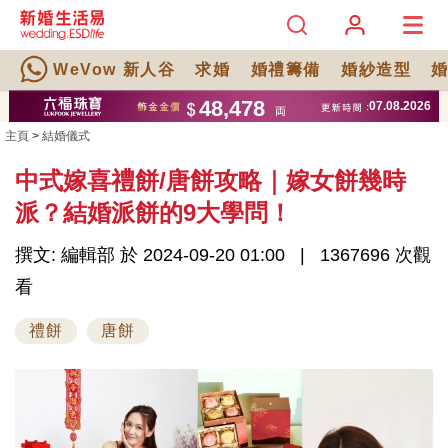
WeVow 新人谷
求婚
婚禮籌備
婚紗造型
主頁
>
結婚儀式
中式嫁喜禮餅/唐餅攻略｜嫁女餅幾時
派？結婚派餅的9大學問！
撰文: 編輯部 於 2024-09-20 01:00
1367696 次觀
看
禮餅
唐餅