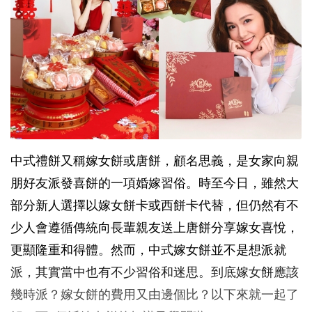
中式禮餅又稱嫁女餅或唐餅，顧名思義，是女家向親
朋好友派發喜餅的一項婚嫁習俗。時至今日，雖然大
部分新人選擇以嫁女餅卡或西餅卡代替，但仍然有不
少人會遵循傳統向長輩親友送上唐餅分享嫁女喜悅，
更顯隆重和得體。然而，中式嫁女餅並不是想派就
派，其實當中也有不少習俗和迷思。到底嫁女餅應該
幾時派？嫁女餅的費用又由邊個比？以下來就一起了