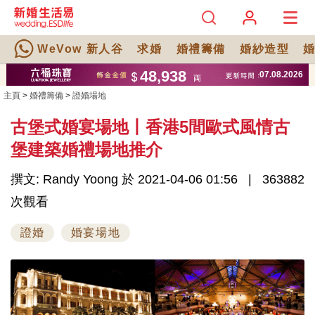
WeVow 新人谷
求婚
婚禮籌備
婚紗造型
主頁
>
婚禮籌備
>
證婚場地
古堡式婚宴場地丨香港5間歐式風情古
堡建築婚禮場地推介
撰文: Randy Yoong 於 2021-04-06 01:56
363882
次觀看
證婚
婚宴場地