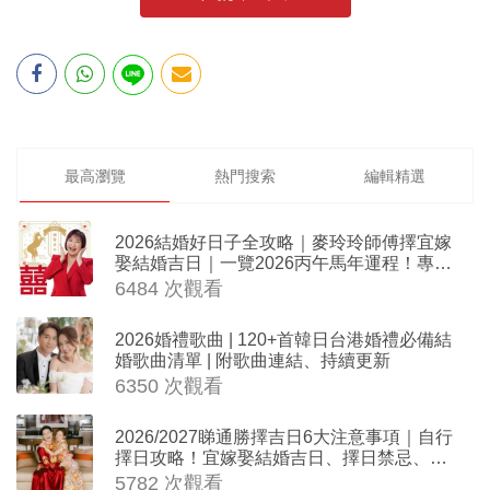
最高瀏覽
熱門搜索
編輯精選
2026結婚好日子全攻略｜麥玲玲師傅擇宜嫁
娶結婚吉日｜一覽2026丙午馬年運程！專業
擇日結婚+避開沖煞生肖指南
6484 次觀看
2026婚禮歌曲 | 120+首韓日台港婚禮必備結
婚歌曲清單 | 附歌曲連結、持續更新
6350 次觀看
2026/2027睇通勝擇吉日6大注意事項｜自行
擇日攻略！宜嫁娶結婚吉日、擇日禁忌、相
沖生肖一覽
5782 次觀看