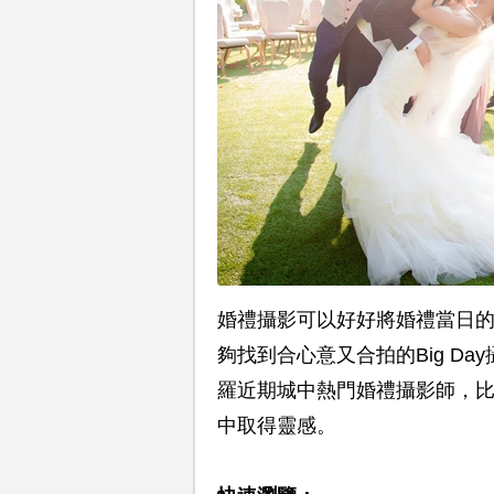
婚禮攝影可以好好將婚禮當日的每
夠找到合心意又合拍的Big D
羅近期城中熱門婚禮攝影師，
中取得靈感。