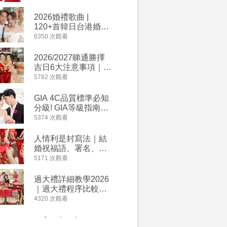
2026丙午馬年運程！
婚宴價錢
專業擇日結婚+避開沖
2026婚禮歌曲 |
【202
煞生肖指南
120+首韓日台港婚禮
介】婚嫁
必備結婚歌曲清單 |
惠 | 1
6350 次觀看
4064 次觀
附歌曲連結、持續更
餐及價錢
新
2026/2027睇通勝擇
回禮小禮
吉日6大注意事項｜自
宴/婚禮
行擇日攻略！宜嫁娶
意推介｜
5782 次觀看
4014 次觀
結婚吉日、擇日禁
到的客製
忌、相沖生肖一覽
姊妹禮物
GIA 4C品質標準必知
人情公價2
新）
分級! GIA等級指南如
結婚人情
何助你在婚前成為鑽
爐！十大
5374 次觀看
3937 次觀
石達人
額一覽｜
是封寫法
人情利是封寫法｜結
【姊妹裙
婚祝福語、署名、格
新娘大讚
式寫法教學｜中英文
裙店 度身訂造效果好
5171 次觀看
3746 次觀
版結婚賀詞一覽
過淘寶
過大禮詳細教學2026
禮金公價
｜過大禮程序比較、
中位數最
用品checklist、包羅
文了解男
4320 次觀看
3607 次觀
萬有利是｜過大禮禁
金與女家
忌及吉祥說話
額