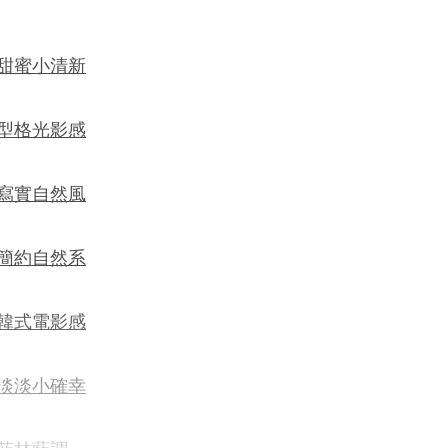
1 甜蜜小清新
2 型格光影感
3 寫實自然風
4 簡約自然系
5 韓式電影感
6 淡淡小確幸