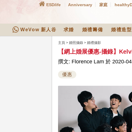
ESD
life
Anniversary
家庭
healthy
WeVow 新人谷
求婚
婚禮籌備
婚禮造型
主頁
>
婚照攝錄
>
婚禮攝影
【網上婚展優惠-攝錄】Kelv
撰文: Florence Lam 於 2020-04
優惠