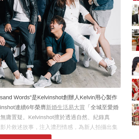
新娘出門、斟茶、戴
金器時金句
奢華婚宴場地 2026｜
5大全港最奢華婚宴場
地推介！四季酒店、
2312 次觀看
瑰麗酒店、麗晶酒
店、Cloud 39、合和
2026人氣結婚餅卡禮
酒店 打造夢幻氣派婚
券一覽｜最新嫁喜餅
禮
卡優惠折扣！奇華、
2312 次觀看
A-1 Bakery、天仁茗
茶、ROYCE'、Paul
過大禮套裝｜2026年
Lafayet、agnès b.
過大禮專門店至抵套
裝清單｜鮑魚花膠海
1764 次觀看
味籃價錢最平$1,988
起
2026室內Pre-
wedding邊間好？9間
香港婚紗攝影Studio
Thousand Words”是Kelvinshot創辦人Kelvin用心製作
1721 次觀看
推介| 婚紗相格調及價
nshot連續6年榮膺
新婚生活易大賞
「全城至愛婚
錢
結婚禮物送咩好 |
2026年閨蜜新婚禮物
置疑。Kelvinshot擅於透過自然、紀錄真
推薦 | 8大貼心結婚送
1541 次觀看
以影片敘述故事，注入濃烈情感，為新人拍攝出集
禮靈感
禮影像。