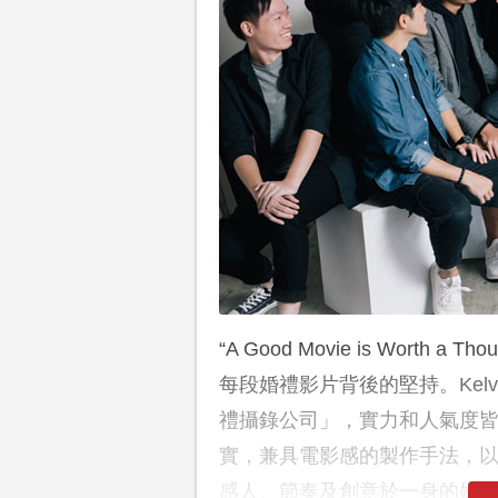
“A Good Movie is Worth a 
每段婚禮影片背後的堅持。Kelvi
禮攝錄公司」，實力和人氣度皆無庸
實，兼具電影感的製作手法，
感人、節奏及創意於一身的婚