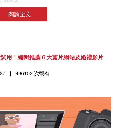
 菲林藍調
閱讀全文
費試用！編輯推薦６大剪片網站及婚禮影片
37
986103 次觀看