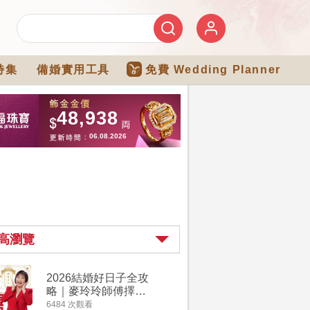
特集
備婚實用工具
免費 Wedding Planner
高瀏覽
2026結婚好日子全攻
婚宴場地2
略｜麥玲玲師傅擇宜
15大酒
嫁娶結婚吉日｜一覽
廳婚禮場
6484 次觀看
4274 次觀