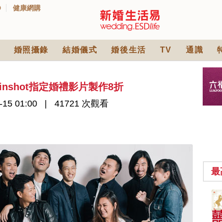
D
健康網購
婚照攝錄
結婚儀式
婚後生活
TV
通識
inshot指定婚禮影片製作8折
-15 01:00
41721 次觀看
最
中式婚禮敬茶吉利說
話 | 70+句兄弟姊妹團
必備結婚祝福金句 |
2565 次觀看