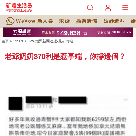
WeVow 新人谷
求婚
婚禮籌備
婚紗造型
主頁
>
Others
>
wow婚界新聞速遞-最新情報
老爺奶奶$70利是惹事端，你撐邊個？