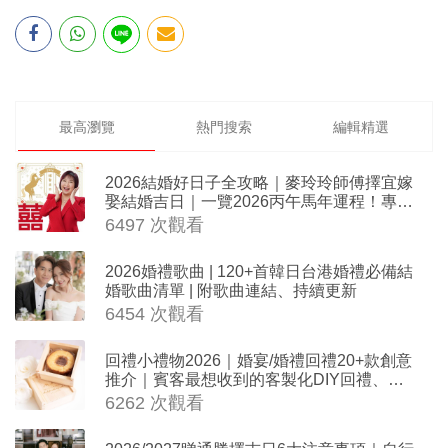
最高瀏覽
熱門搜索
編輯精選
2026結婚好日子全攻略｜麥玲玲師傅擇宜嫁
娶結婚吉日｜一覽2026丙午馬年運程！專業
擇日結婚+避開沖煞生肖指南
6497 次觀看
2026婚禮歌曲 | 120+首韓日台港婚禮必備結
婚歌曲清單 | 附歌曲連結、持續更新
6454 次觀看
回禮小禮物2026｜婚宴/婚禮回禮20+款創意
推介｜賓客最想收到的客製化DIY回禮、姊
妹禮物（持續更新）
6262 次觀看