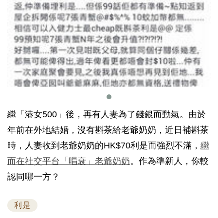
繼「港女500」後，再有人妻為了錢銀而動氣。由於
年前在外地結婚，沒有斟茶給老爺奶奶，近日補斟茶
時，人妻收到老爺奶奶的HK$70利是而強烈不滿，
繼
而在社交平台「唱衰」老爺奶奶
。作為準新人，你較
認同哪一方？
利是