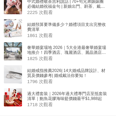
中式婚禮敬茶吉利說話 | 70+句兄弟姊妹團
必備結婚祝福金句 | 新娘出門、斟茶、戴金
器時金句
2225 次觀看
結婚預算要準備多少？婚禮項目支出完整收
費清單
1861 次觀看
奢華婚宴場地 2026｜5大全港最奢華婚宴場
地推介！四季酒店、瑰麗酒店、麗晶酒店、
Cloud 39、合和酒店 打造夢幻氣派婚禮
1825 次觀看
結婚戒指推薦2026| 14大婚戒品牌設計、材
質及價錢參考| 婚戒戴法你要知！
1796 次觀看
過大禮套裝｜2026年過大禮專門店至抵套裝
清單｜鮑魚花膠海味籃價錢最平$1,988起
1718 次觀看