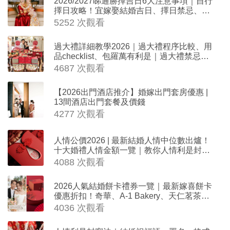
2026/2027睇通勝擇吉日6大注意事項｜自行
擇日攻略！宜嫁娶結婚吉日、擇日禁忌、相
沖生肖一覽
5252 次觀看
過大禮詳細教學2026｜過大禮程序比較、用
品checklist、包羅萬有利是｜過大禮禁忌及
吉祥說話
4687 次觀看
【2026出門酒店推介】婚嫁出門套房優惠 |
13間酒店出門套餐及價錢
4277 次觀看
人情公價2026 | 最新結婚人情中位數出爐！
十大婚禮人情金額一覽｜教你人情利是封寫
法
4088 次觀看
2026人氣結婚餅卡禮券一覽｜最新嫁喜餅卡
優惠折扣！奇華、A-1 Bakery、天仁茗茶、
ROYCE'、Paul Lafayet、agnès b.
4036 次觀看