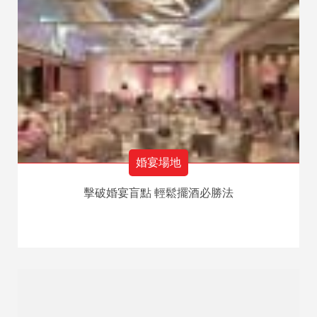
婚宴場地
擊破婚宴盲點 輕鬆擺酒必勝法