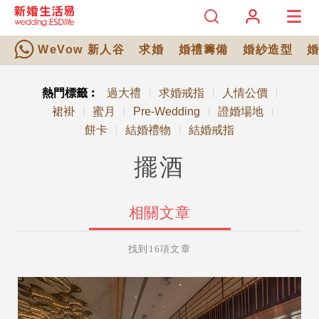
WeVow 新人谷
求婚
婚禮籌備
婚紗造型
熱門標籤︰
過大禮
求婚戒指
人情公價
|
|
|
裙褂
蜜月
Pre-Wedding
證婚場地
|
|
|
|
餅卡
結婚禮物
結婚戒指
|
|
擺酒
相關文章
找到16項文章