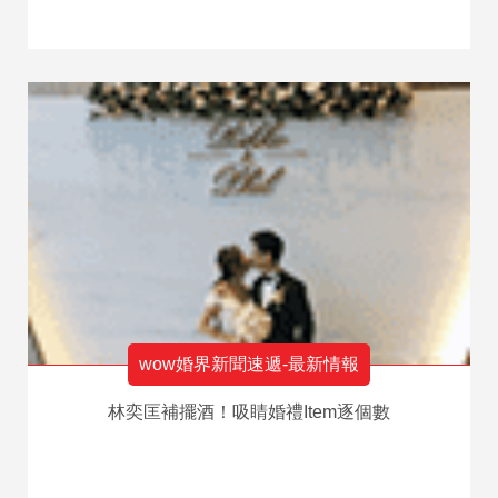
wow婚界新聞速遞-最新情報
林奕匡補擺酒！吸睛婚禮Item逐個數