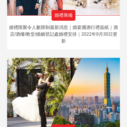
婚禮籌備
婚禮限聚令人數限制最新消息｜婚宴擺酒行禮簽紙｜酒
店/酒樓/教堂/婚姻登記處婚禮安排｜2022年9月30日更
新