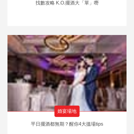
找數攻略 K.O.擺酒大「單」嘢
婚宴場地
平日擺酒都無期？醒你4大搵場tips