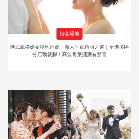
婚宴場地
港式風格婚宴場地推薦｜新人平實精明之選｜全港多區
分店勁就腳！高質粵菜擺酒有驚喜