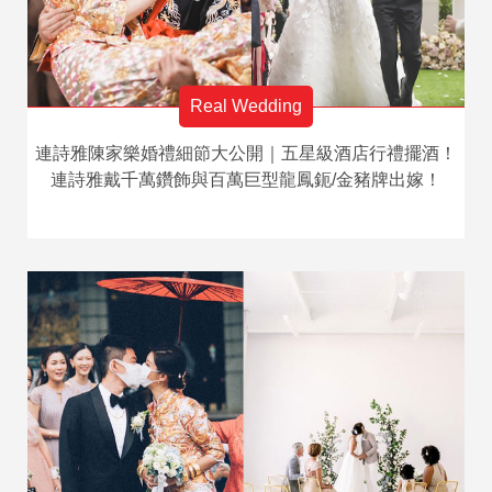
Real Wedding
連詩雅陳家樂婚禮細節大公開｜五星級酒店行禮擺酒！
連詩雅戴千萬鑽飾與百萬巨型龍鳳鈪/金豬牌出嫁！