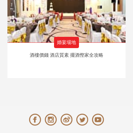
婚宴場地
酒樓價錢 酒店質素 擺酒慳家全攻略