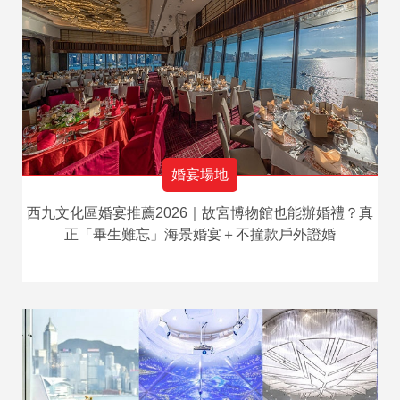
婚宴場地
西九文化區婚宴推薦2026｜故宮博物館也能辦婚禮？真
正「畢生難忘」海景婚宴＋不撞款戶外證婚