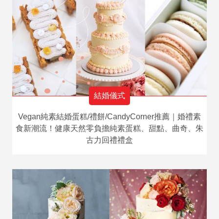
結婚儀式
Vegan純素結婚蛋糕/禮餅/CandyCorner推薦｜婚禮素
食新潮流！健康天然零負擔純素蛋糕、甜點、曲奇、朱
古力回禮禮盒