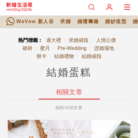
WeVow 新人谷
求婚
婚禮籌備
婚紗造型
熱門標籤︰
過大禮
求婚戒指
人情公價
|
|
|
裙褂
蜜月
Pre-Wedding
證婚場地
|
|
|
|
餅卡
結婚禮物
結婚戒指
|
|
結婚蛋糕
相關文章
找到30項文章