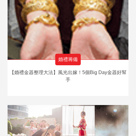
婚禮籌備
【婚禮金器整理大法】風光出嫁！5個Big Day金器好幫
手