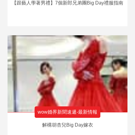
【跟藝人學著男禮】7個新郎兄弟團Big Day禮服指南
wow婚界新聞速遞-最新情報
解構胡杏兒Big Day嫁衣