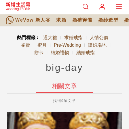
WeVow 新人谷
求婚
婚禮籌備
婚紗造型
熱門標籤︰
過大禮
求婚戒指
人情公價
|
|
|
裙褂
蜜月
Pre-Wedding
證婚場地
|
|
|
|
餅卡
結婚禮物
結婚戒指
|
|
big-day
相關文章
找到9項文章