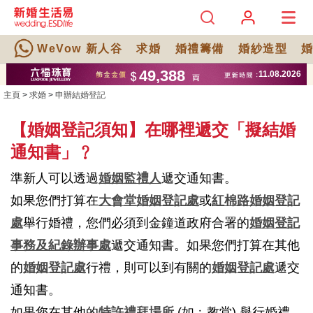
WeVow 新人谷
求婚
婚禮籌備
婚紗造型
主頁
>
求婚
>
申辦結婚登記
【婚姻登記須知】在哪裡遞交「擬結婚
通知書」﹖
準新人可以透過
婚姻監禮人
遞交通知書。
如果您們打算在
大會堂婚姻登記處
或
紅棉路婚姻登記
處
舉行婚禮，您們必須到金鐘道政府合署的
婚姻登記
事務及紀錄辦事處
遞交通知書。如果您們打算在其他
的
婚姻登記處
行禮，則可以到有關的
婚姻登記處
遞交
通知書。
如果您在其他的
特許禮拜場所
(如﹕教堂) 舉行婚禮，