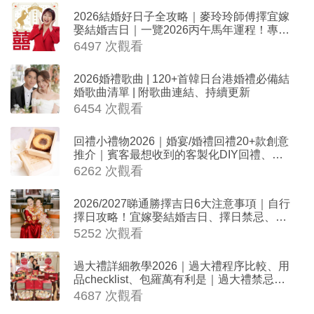
2026結婚好日子全攻略｜麥玲玲師傅擇宜嫁
娶結婚吉日｜一覽2026丙午馬年運程！專業
擇日結婚+避開沖煞生肖指南
6497 次觀看
2026婚禮歌曲 | 120+首韓日台港婚禮必備結
婚歌曲清單 | 附歌曲連結、持續更新
6454 次觀看
回禮小禮物2026｜婚宴/婚禮回禮20+款創意
推介｜賓客最想收到的客製化DIY回禮、姊
妹禮物（持續更新）
6262 次觀看
2026/2027睇通勝擇吉日6大注意事項｜自行
擇日攻略！宜嫁娶結婚吉日、擇日禁忌、相
沖生肖一覽
5252 次觀看
過大禮詳細教學2026｜過大禮程序比較、用
品checklist、包羅萬有利是｜過大禮禁忌及
吉祥說話
4687 次觀看