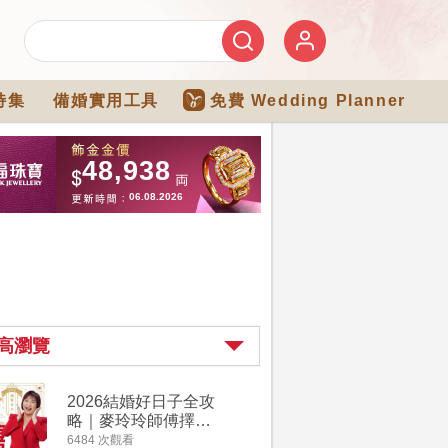
特集
備婚實用工具
免費 Wedding Planner
高瀏覽
2026結婚好日子全攻
婚宴場地2
略｜麥玲玲師傅擇宜
15大酒
嫁娶結婚吉日｜一覽
廳婚禮場
6484 次觀看
4274 次觀