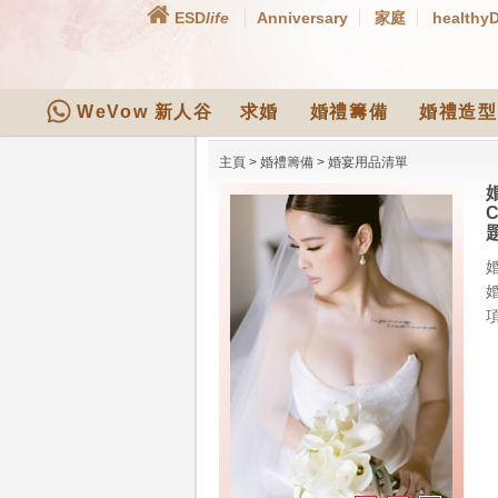
ESD
life
Anniversary
家庭
healthy
WeVow 新人谷
求婚
婚禮籌備
婚禮造型
主頁
>
婚禮籌備
>
婚宴用品清單
項