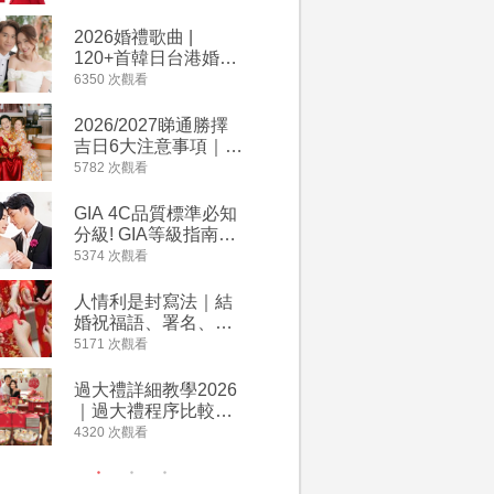
2026丙午馬年運程！
婚宴價錢
專業擇日結婚+避開沖
2026婚禮歌曲 |
【202
煞生肖指南
120+首韓日台港婚禮
介】婚嫁
必備結婚歌曲清單 |
惠 | 1
6350 次觀看
4064 次觀
附歌曲連結、持續更
餐及價錢
新
2026/2027睇通勝擇
回禮小禮
吉日6大注意事項｜自
宴/婚禮
行擇日攻略！宜嫁娶
意推介｜
5782 次觀看
4014 次觀
結婚吉日、擇日禁
到的客製
忌、相沖生肖一覽
姊妹禮物
GIA 4C品質標準必知
人情公價2
新）
分級! GIA等級指南如
結婚人情
何助你在婚前成為鑽
爐！十大
5374 次觀看
3937 次觀
石達人
額一覽｜
是封寫法
人情利是封寫法｜結
【姊妹裙
婚祝福語、署名、格
新娘大讚
式寫法教學｜中英文
裙店 度身訂造效果好
5171 次觀看
3746 次觀
版結婚賀詞一覽
過淘寶
過大禮詳細教學2026
禮金公價
｜過大禮程序比較、
中位數最
用品checklist、包羅
文了解男
4320 次觀看
3607 次觀
萬有利是｜過大禮禁
金與女家
忌及吉祥說話
額