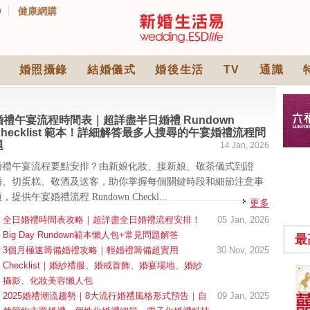
D
健康網購
婚照攝錄
結婚儀式
婚後生活
TV
通識
婚禮午宴流程時間表｜超詳盡半日婚禮 Rundown
Checklist 範本！詳細解答最多人搜尋的午宴婚禮流程問
題
14 Jan, 2026
婚禮午宴流程要點安排？由新娘化妝、接新娘、敬茶儀式到證
婚、切蛋糕、敬酒及送客，助你掌握每個關鍵時段和細節注意事
，提供午宴婚禮流程 Rundown Checkl...
更多
全日婚禮時間表攻略｜超詳盡全日婚禮流程安排！
05 Jan, 2026
Big Day Rundown範本懶人包+常見問題解答
最
3個月極速籌備婚禮攻略｜輕婚禮籌備超實用
30 Nov, 2025
Checklist｜婚紗禮服、婚戒首飾、婚宴場地、婚紗
中式婚禮敬茶吉利說
攝影、化妝美容懶人包
話 | 70+句兄弟姊妹團
2025婚禮潮流趨勢｜8大流行婚禮風格形式預告｜自
09 Jan, 2025
必備結婚祝福金句 |
2565 次觀看