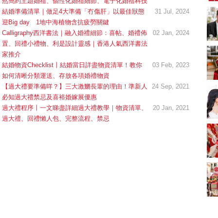
然簡約主題婚禮、個性化婚禮細節、電子化婚禮科技
新娘出門、斟茶、戴
結婚準備清單｜做足4大準備「冇傷肝」以最佳狀態
31 Jul, 2024
金器時金句
奢華婚宴場地 2026｜
迎Big day 1地中海植物含抗疲勞關鍵
5大全港最奢華婚宴場
Calligraphy西洋書法｜融入婚禮細節：喜帖、婚禮佈
02 Jan, 2024
地推介！四季酒店、
2312 次觀看
瑰麗酒店、麗晶酒
置、回禮小禮物、利是設計靈感｜香港人氣西洋書法
店、Cloud 39、合和
家推介
2026人氣結婚餅卡禮
酒店 打造夢幻氣派婚
券一覽｜最新嫁喜餅
結婚物資Checklist丨結婚當日詳盡物資清單！教你
03 Feb, 2023
禮
卡優惠折扣！奇華、
2312 次觀看
如何清晰分類運送、存放各項婚禮物資
A-1 Bakery、天仁茗
【過大禮要準備咩？】三大激嬲長輩的理由！準新人
24 Sep, 2021
茶、ROYCE'、Paul
過大禮套裝｜2026年
必知過大禮禁忌及喜裕婚嫁展優惠
Lafayet、agnès b.
過大禮專門店至抵套
過大禮程序丨一文睇盡詳細過大禮教學｜物資清單、
20 Jan, 2021
裝清單｜鮑魚花膠海
1764 次觀看
過大禮、回禮懶人包、完整流程、禁忌
味籃價錢最平$1,988
起
2026室內Pre-
wedding邊間好？9間
香港婚紗攝影Studio
1721 次觀看
推介| 婚紗相格調及價
錢
結婚禮物送咩好 |
2026年閨蜜新婚禮物
推薦 | 8大貼心結婚送
1541 次觀看
禮靈感