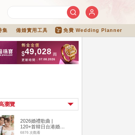
特集
備婚實用工具
免費 Wedding Planner
高瀏覽
2026婚禮歌曲 |
過大禮詳
120+首韓日台港婚禮
｜過大禮
必備結婚歌曲清單 |
用品chec
6876 次觀看
4264 次觀