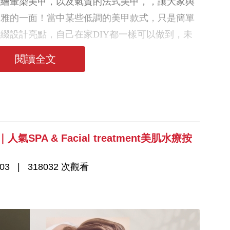
手繪暈染美甲，以及氣質的法式美甲，，讓大家與
優雅的一面！當中某些低調的美甲款式，只是簡單
綴設計亮點，自己在家DIY都一樣可以做到，未
款式吧！
閱讀全文
PA & Facial treatment美肌水療按
03
318032 次觀看