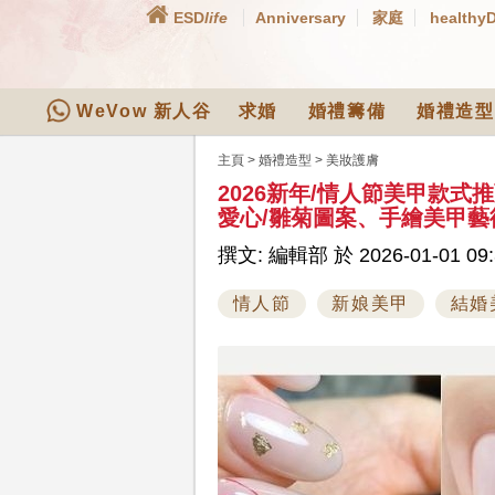
ESD
life
Anniversary
家庭
healthy
WeVow 新人谷
求婚
婚禮籌備
婚禮造型
主頁
>
婚禮造型
>
美妝護膚
2026新年/情人節美甲款
愛心/雛菊圖案、手繪美甲
撰文: 編輯部 於 2026-01-01 09:
情人節
新娘美甲
結婚