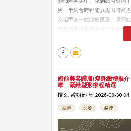
雛菊圖案美甲、充滿藝術感的
另一半約會時都能展現出時尚
為指甲加一點線條圖案，瞬間點
有靈感的你不妨參考一下這些
婚前美容護膚/瘦身纖體推介｜人氣S
摩、緊緻塑形療程精選
撰文: 編輯部 於 2026-06-30 04:
護膚
美容
減壓