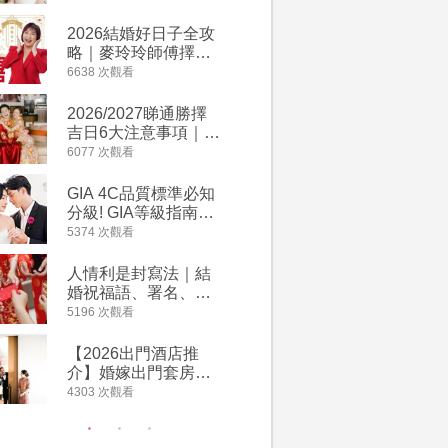
附歌曲連結、持續更
萬有利是
新
忌及吉祥
2026結婚好日子全攻
婚宴場地2
略｜麥玲玲師傅擇宜
15大酒
嫁娶結婚吉日｜一覽
廳婚禮場
6638 次觀看
4127 次觀
2026丙午馬年運程！
婚宴價錢
專業擇日結婚+避開沖
2026/2027睇通勝擇
回禮小禮
煞生肖指南
吉日6大注意事項｜自
宴/婚禮
行擇日攻略！宜嫁娶
意推介｜
6077 次觀看
4117 次觀
結婚吉日、擇日禁
到的客製
忌、相沖生肖一覽
姊妹禮物
GIA 4C品質標準必知
人情公價2
新）
分級! GIA等級指南如
結婚人情
何助你在婚前成為鑽
爐！十大
5374 次觀看
3835 次觀
石達人
額一覽｜
是封寫法
人情利是封寫法｜結
【姊妹裙
婚祝福語、署名、格
新娘大讚
式寫法教學｜中英文
裙店 度身訂造效果好
5196 次觀看
3726 次觀
版結婚賀詞一覽
過淘寶
【2026出門酒店推
禮金公價
介】婚嫁出門套房優
中位數最
惠 | 13間酒店出門套
文了解男
4303 次觀看
3380 次觀
餐及價錢
金與女家
額