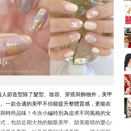
A-1 Bakery、天仁茗
茶、ROYCE'、Paul
中式婚禮敬茶吉利說
Lafayet、agnès b.
話 | 70+句兄弟姊妹團
必備結婚祝福金句 |
2664 次觀看
新娘出門、斟茶、戴
金器時金句
奢華婚宴場地 2026｜
5大全港最奢華婚宴場
地推介！四季酒店、
2048 次觀看
瑰麗酒店、麗晶酒
店、Cloud 39、合和
結婚禮物送咩好 |
酒店 打造夢幻氣派婚
2026年閨蜜新婚禮物
禮
推薦 | 8大貼心結婚送
1790 次觀看
禮靈感
Bridal Shower 7大籌
備指南Q&A丨婚前派
對主題活動、場地佈
1581 次觀看
/情人節造型除了髮型、妝容、穿搭與飾物外，美甲
置構思丨Bridal
Shower打卡姊妹裝靈
2026室內Pre-
節。一款合適的美甲不但能提升整體質感，更能在
感＋特色場地推介
wedding邊間好？9間
格與時尚品味！今次小編特別為追求不同風格的女
香港婚紗攝影Studio
1559 次觀看
推介| 婚紗相格調及價
款式，包括近期大熱的貓眼美甲、甜美吸睛的愛心/
錢