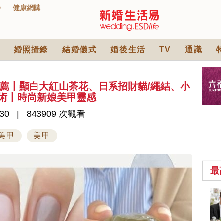
D
健康網購
婚照攝錄
結婚儀式
婚後生活
TV
通識
式推薦丨顯白大紅山茶花、日系招財貓/繩結、小
藝術丨時尚新娘美甲靈感
30
843909 次觀看
美甲
美甲
最
2026人氣結婚餅卡禮
券一覽｜最新嫁喜餅
卡優惠折扣！奇華、
2842 次觀看