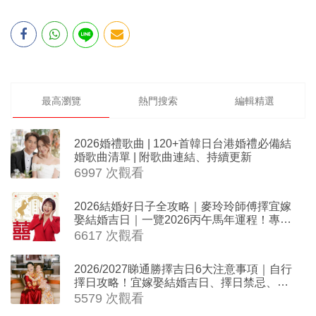
最高瀏覽
熱門搜索
編輯精選
2026婚禮歌曲 | 120+首韓日台港婚禮必備結
婚歌曲清單 | 附歌曲連結、持續更新
6997 次觀看
2026結婚好日子全攻略｜麥玲玲師傅擇宜嫁
娶結婚吉日｜一覽2026丙午馬年運程！專業
擇日結婚+避開沖煞生肖指南
6617 次觀看
2026/2027睇通勝擇吉日6大注意事項｜自行
擇日攻略！宜嫁娶結婚吉日、擇日禁忌、相
沖生肖一覽
5579 次觀看