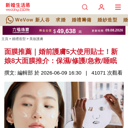
WeVow 新人谷
求婚
婚禮籌備
婚紗造型
主頁
>
婚禮造型
>
美妝護膚
面膜推薦｜婚前護膚5大使用貼士！新
娘8大面膜推介：保濕/修護/急救/睡眠
撰文: 編輯部 於 2026-06-09 16:30
41071 次觀看