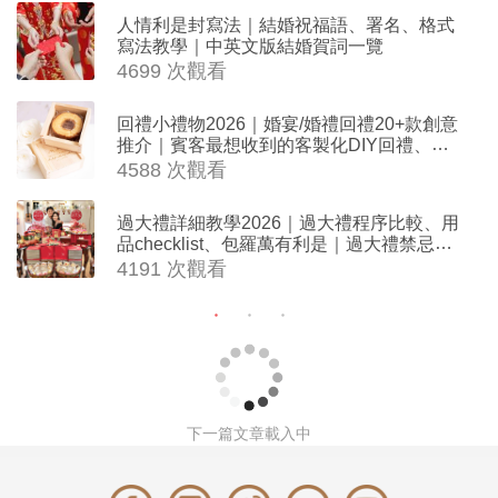
人情利是封寫法｜結婚祝福語、署名、格式
寫法教學｜中英文版結婚賀詞一覽
4699 次觀看
回禮小禮物2026｜婚宴/婚禮回禮20+款創意
推介｜賓客最想收到的客製化DIY回禮、姊
妹禮物（持續更新）
4588 次觀看
過大禮詳細教學2026｜過大禮程序比較、用
品checklist、包羅萬有利是｜過大禮禁忌及
吉祥說話
4191 次觀看
下一篇文章載入中