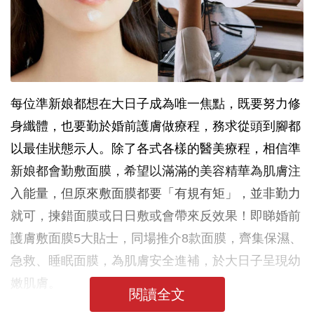
每位準新娘都想在大日子成為唯一焦點，既要努力修
身纖體，也要勤於婚前護膚做療程，務求從頭到腳都
以最佳狀態示人。除了各式各樣的醫美療程，相信準
新娘都會勤敷面膜，希望以滿滿的美容精華為肌膚注
入能量，但原來敷面膜都要「有規有矩」，並非勤力
就可，揀錯面膜或日日敷或會帶來反效果！即睇婚前
護膚敷面膜5大貼士，同場推介8款面膜，齊集保濕、
急救、睡眠面膜，為肌膚安全進補，於大日子呈現幼
嫩肌膚。
閱讀全文