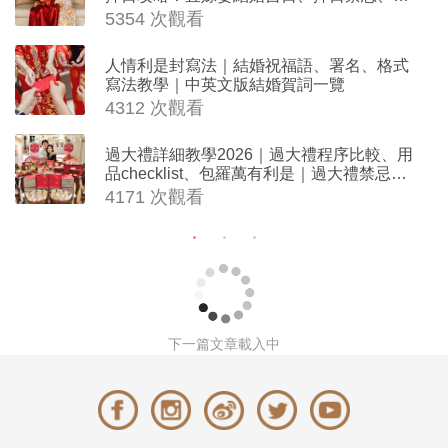
沖生肖一覽
5354 次觀看
人情利是封寫法｜結婚祝福語、署名、格式
寫法教學｜中英文版結婚賀詞一覽
4312 次觀看
過大禮詳細教學2026｜過大禮程序比較、用
品checklist、包羅萬有利是｜過大禮禁忌及
吉祥說話
4171 次觀看
下一篇文章載入中