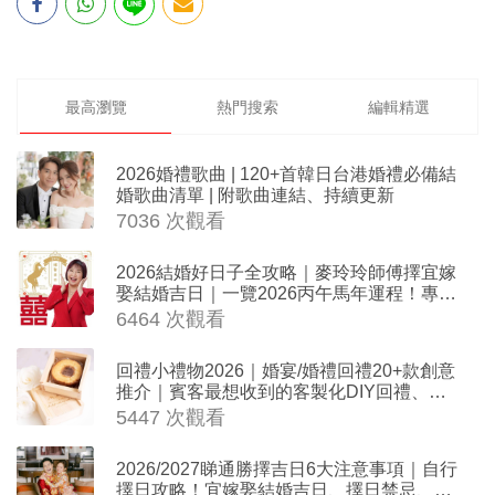
最高瀏覽
熱門搜索
編輯精選
2026婚禮歌曲 | 120+首韓日台港婚禮必備結
婚歌曲清單 | 附歌曲連結、持續更新
7036 次觀看
2026結婚好日子全攻略｜麥玲玲師傅擇宜嫁
娶結婚吉日｜一覽2026丙午馬年運程！專業
擇日結婚+避開沖煞生肖指南
6464 次觀看
回禮小禮物2026｜婚宴/婚禮回禮20+款創意
推介｜賓客最想收到的客製化DIY回禮、姊
妹禮物（持續更新）
5447 次觀看
2026/2027睇通勝擇吉日6大注意事項｜自行
擇日攻略！宜嫁娶結婚吉日、擇日禁忌、相