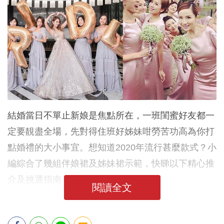
結婚當日不單止新娘是焦點所在，一班閨蜜好友都一
定要靚盡全場，先對得住班好姊妹咁勞苦功高為你打
點婚禮的大小事宜。想知道2020年流行甚麼款式？小
編綜合了幾組伴娘裙及姊妹裙示範，快睇以下精心推
介及挑選指南！
閱讀全文