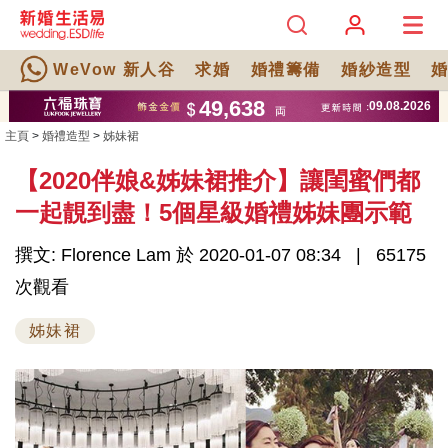
WeVow 新人谷
求婚
婚禮籌備
婚紗造型
主頁
>
婚禮造型
>
姊妹裙
【2020伴娘&姊妹裙推介】讓閨蜜們都
一起靚到盡！5個星級婚禮姊妹團示範
撰文: Florence Lam 於 2020-01-07 08:34
65175
次觀看
姊妹裙