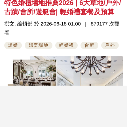
特色婚禮場地推薦2026 | 6大草地/戶外/
古蹟/會所/遊艇會| 輕婚禮套餐及預算
撰文: 編輯部 於 2026-06-18 01:00
879177 次觀
看
證婚
婚宴場地
輕婚禮
會所
戶外