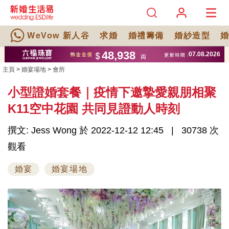
WeVow 新人谷
求婚
婚禮籌備
婚紗造型
主頁
>
婚宴場地
>
會所
小型證婚套餐｜疫情下邀摯愛親朋相聚
K11空中花園 共同見證動人時刻
撰文: Jess Wong 於 2022-12-12 12:45
30738 次
觀看
婚宴
婚宴場地