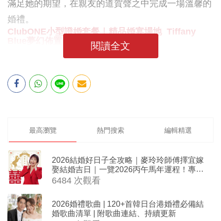
滿足她的期望，在親友的道賀聲之中完成一場溫馨的
婚禮。
ClubONE小型證婚套餐｜精品婚宴場地 Tiffany
Blue夢幻佈置
閱讀全文
最高瀏覽
熱門搜索
編輯精選
2026結婚好日子全攻略｜麥玲玲師傅擇宜嫁
娶結婚吉日｜一覽2026丙午馬年運程！專業
擇日結婚+避開沖煞生肖指南
6484 次觀看
2026婚禮歌曲 | 120+首韓日台港婚禮必備結
婚歌曲清單 | 附歌曲連結、持續更新