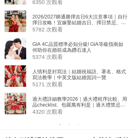
6350 次觀看
2026/2027睇通勝擇吉日6大注意事項｜自行
擇日攻略！宜嫁娶結婚吉日、擇日禁忌、相
沖生肖一覽
5782 次觀看
GIA 4C品質標準必知分級! GIA等級指南如
何助你在婚前成為鑽石達人
5374 次觀看
人情利是封寫法｜結婚祝福語、署名、格式
寫法教學｜中英文版結婚賀詞一覽
5171 次觀看
過大禮詳細教學2026｜過大禮程序比較、用
品checklist、包羅萬有利是｜過大禮禁忌及
吉祥說話
4320 次觀看