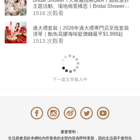
主題活動、場地佈置構思丨Bridal Shower打
卡姊妹裝靈感＋特色場地推介
1516 次觀看
過大禮套裝｜2026年過大禮專門店至抵套裝
清單｜鮑魚花膠海味籃價錢最平$1,988起
1513 次觀看
輕婚紗款式2026｜6大本地輕婚紗租借
品牌推介｜編輯精選推薦網購20款簡約
優雅設計輕婚紗
撰文: 編輯部 於 2026-01-02 09:30
1522880 次觀
看
註冊
輕婚紗