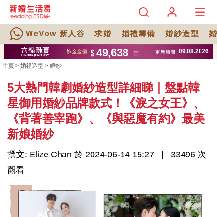
WeVow 新人谷
求婚
婚禮籌備
婚紗造型
主頁
>
婚禮造型
>
婚紗
5大熱門韓劇婚紗造型詳細睇｜盤點韓
星御用婚紗品牌款式！《淚之女王》、
《背著善宰跑》、《與惡魔有約》最美
新娘婚紗
撰文: Elize Chan 於 2024-06-14 15:27
33496 次
觀看