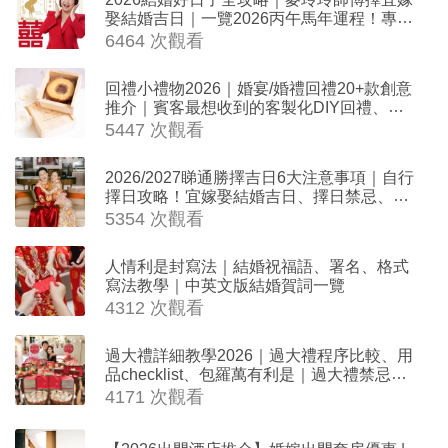
娶結婚吉日｜一覽2026丙午馬年運程！專業
擇日結婚+避開沖煞生肖指南
6464 次觀看
回禮小禮物2026｜婚宴/婚禮回禮20+款創意
推介｜賓客最想收到的客製化DIY回禮、姊
妹禮物（持續更新）
5447 次觀看
2026/2027睇通勝擇吉日6大注意事項｜自行
擇日攻略！宜嫁娶結婚吉日、擇日禁忌、相
沖生肖一覽
5354 次觀看
人情利是封寫法｜結婚祝福語、署名、格式
寫法教學｜中英文版結婚賀詞一覽
4312 次觀看
過大禮詳細教學2026｜過大禮程序比較、用
品checklist、包羅萬有利是｜過大禮禁忌及
吉祥說話
4171 次觀看