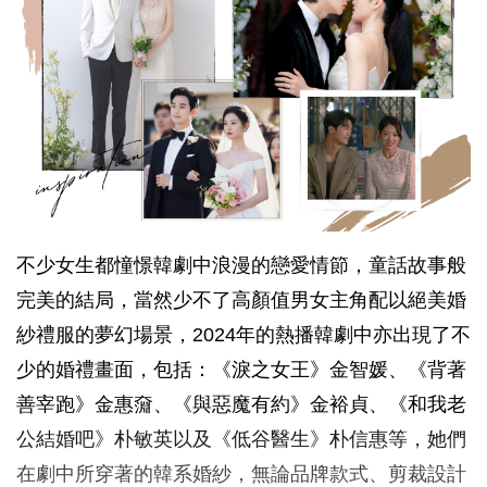
不少女生都憧憬韓劇中浪漫的戀愛情節，童話故事般
完美的結局，當然少不了高顏值男女主角配以絕美婚
紗禮服的夢幻場景，2024年的熱播韓劇中亦出現了不
少的婚禮畫面，包括：《淚之女王》金智媛、《背著
善宰跑》金惠奫、《與惡魔有約》金裕貞、《和我老
公結婚吧》朴敏英以及《低谷醫生》朴信惠等，她們
在劇中所穿著的韓系婚紗，無論品牌款式、剪裁設計