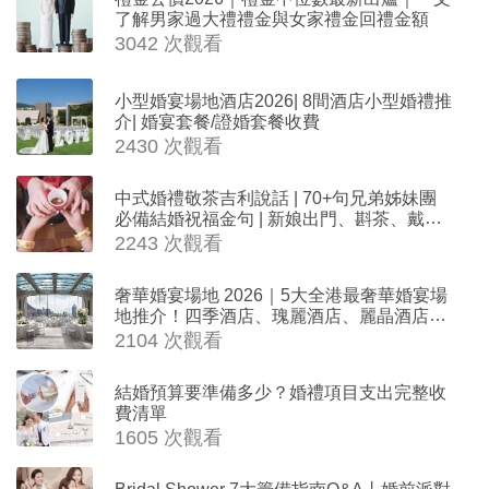
了解男家過大禮禮金與女家禮金回禮金額
3042 次觀看
小型婚宴場地酒店2026| 8間酒店小型婚禮推
介| 婚宴套餐/證婚套餐收費
2430 次觀看
中式婚禮敬茶吉利說話 | 70+句兄弟姊妹團
必備結婚祝福金句 | 新娘出門、斟茶、戴金
器時金句
2243 次觀看
奢華婚宴場地 2026｜5大全港最奢華婚宴場
地推介！四季酒店、瑰麗酒店、麗晶酒店、
Cloud 39、合和酒店 打造夢幻氣派婚禮
2104 次觀看
結婚預算要準備多少？婚禮項目支出完整收
費清單
1605 次觀看
Bridal Shower 7大籌備指南Q&A丨婚前派對