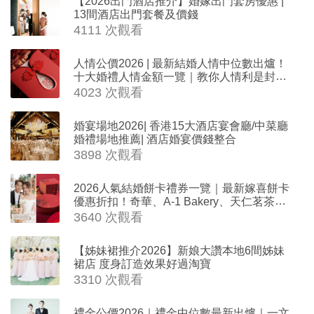
【2026出門酒店推介】婚嫁出門套房優惠 |
13間酒店出門套餐及價錢
4111 次觀看
人情公價2026 | 最新結婚人情中位數出爐！
十大婚禮人情金額一覽｜教你人情利是封寫
法
4023 次觀看
婚宴場地2026| 香港15大酒店宴會廳/中菜廳
婚禮場地推薦| 酒店婚宴價錢整合
3898 次觀看
2026人氣結婚餅卡禮券一覽｜最新嫁喜餅卡
優惠折扣！奇華、A-1 Bakery、天仁茗茶、
ROYCE'、Paul Lafayet、agnès b.
3640 次觀看
【姊妹裙推介2026】新娘大讚本地6間姊妹
裙店 度身訂造效果好過淘寶
3310 次觀看
禮金公價2026｜禮金中位數最新出爐｜一文