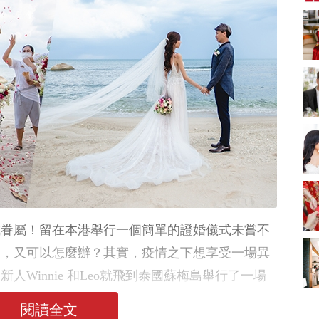
新娘出門、斟茶、戴
金器時金句
奢華婚宴場地 2026｜
5大全港最奢華婚宴場
地推介！四季酒店、
2675 次觀看
瑰麗酒店、麗晶酒
店、Cloud 39、合和
2026人氣結婚餅卡禮
酒店 打造夢幻氣派婚
券一覽｜最新嫁喜餅
禮
卡優惠折扣！奇華、
2136 次觀看
A-1 Bakery、天仁茗
茶、ROYCE'、Paul
2026室內Pre-
Lafayet、agnès b.
wedding邊間好？9間
香港婚紗攝影Studio
2006 次觀看
推介| 婚紗相格調及價
錢
過大禮套裝｜2026年
過大禮專門店至抵套
裝清單｜鮑魚花膠海
1773 次觀看
成眷屬！留在本港舉行一個簡單的證婚儀式未嘗不
味籃價錢最平$1,988
起
結婚戒指推薦2026|
人，又可以怎麼辦？其實，疫情之下想享受一場異
14大婚戒品牌設計、
Winnie 和Leo就飛到泰國蘇梅島舉行了一場
材質及價錢參考| 婚戒
1602 次觀看
戴法你要知！
看他們的分享！
閱讀全文