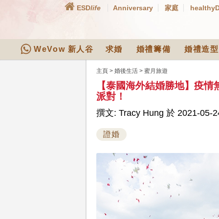
ESD
life
Anniversary
家庭
healthy
WeVow 新人谷
求婚
婚禮籌備
婚禮造型
主頁
>
婚後生活
>
蜜月旅遊
【泰國海外結婚勝地】疫情
派對！
撰文: Tracy Hung 於 2021-05-2
證婚