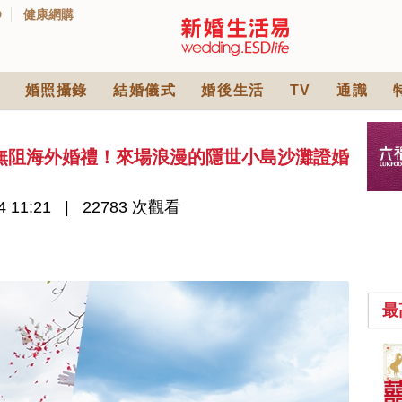
D
健康網購
婚照攝錄
結婚儀式
婚後生活
TV
通識
無阻海外婚禮！來場浪漫的隱世小島沙灘證婚
4 11:21
22783 次觀看
最
中式婚禮敬茶吉利說
話 | 70+句兄弟姊妹團
必備結婚祝福金句 |
2836 次觀看