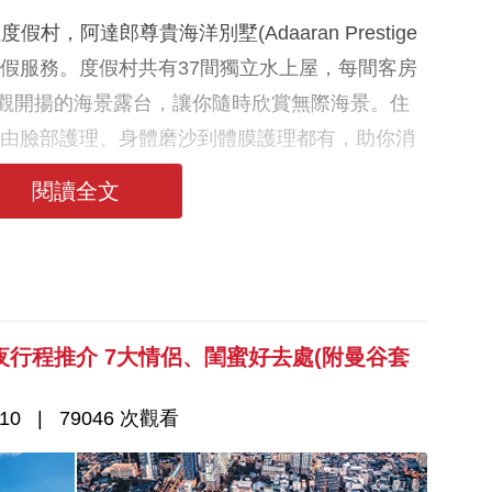
，阿達郎尊貴海洋別墅(Adaaran Prestige
全包式度假服務。度假村共有37間獨立水上屋，每間客房
景觀開揚的海景露台，讓你隨時欣賞無際海景。住
，由臉部護理、身體磨沙到體膜護理都有，助你消
閱讀全文
行程推介 7大情侶、閨蜜好去處(附曼谷套
10
79046 次觀看