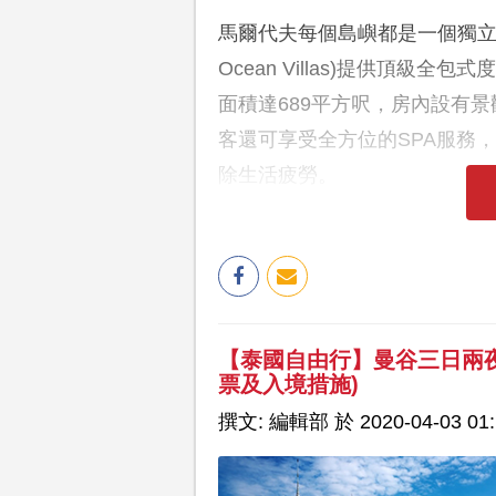
馬爾代夫每個島嶼都是一個獨立度假村
Ocean Villas)提供頂級
面積達689平方呎，房內設有
客還可享受全方位的SPA服務
除生活疲勞。
【泰國自由行】曼谷三日兩夜
票及入境措施)
撰文: 編輯部 於 2020-04-03 01: