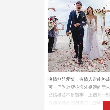
疫情無阻愛情，有情人定能終
可，但對於嚮往海外婚禮的新
國婚禮並不是難事，上個月一對新人
浪漫極致的沙灘婚禮，立即看