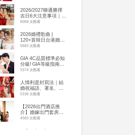
2026丙午馬年運程！
萬有利是
專業擇日結婚+避開沖
忌及吉祥
2026/2027睇通勝擇
婚宴場地2
煞生肖指南
吉日6大注意事項｜自
15大酒
行擇日攻略！宜嫁娶
廳婚禮場
6069 次觀看
4442 次觀
結婚吉日、擇日禁
婚宴價錢
忌、相沖生肖一覽
2026婚禮歌曲 |
禮金公價
120+首韓日台港婚禮
中位數最
必備結婚歌曲清單 |
文了解男
5683 次觀看
3949 次觀
附歌曲連結、持續更
金與女家
新
額
GIA 4C品質標準必知
人情公價2
分級! GIA等級指南如
結婚人情
何助你在婚前成為鑽
爐！十大
5374 次觀看
3843 次觀
石達人
額一覽｜
是封寫法
人情利是封寫法｜結
回禮小禮
婚祝福語、署名、格
宴/婚禮
式寫法教學｜中英文
意推介｜
5338 次觀看
3799 次觀
版結婚賀詞一覽
到的客製
姊妹禮物
【2026出門酒店推
【姊妹裙
新）
介】婚嫁出門套房優
新娘大讚
惠 | 13間酒店出門套
裙店 度身訂造效果好
4583 次觀看
3634 次觀
餐及價錢
過淘寶