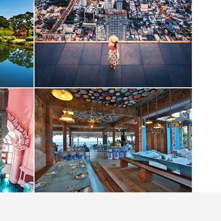
oon或閨蜜旅行？泰國曼谷是好選擇，只需3日2夜即可