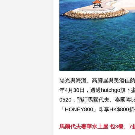
陽光與海灘、高腳屋與美酒佳餚
年4月30日，透過hutchgo旗下
0520，預訂馬爾代夫、泰國
「HONEY800」即享HK$80
馬爾代夫奢華水上屋 包3餐、7折