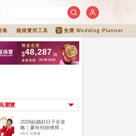
特集
備婚實用工具
免費 Wedding Planner
高瀏覽
2026結婚好日子全攻
過大禮詳
略｜麥玲玲師傅擇宜
｜過大禮
嫁娶結婚吉日｜一覽
用品chec
6831 次觀看
4486 次觀