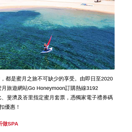
，都是蜜月之旅不可缺少的享受。由即日至2020
蜜月旅遊網站Go Honeymoon訂購熱線3192
喀比、斐濟及峇里指定蜜月套票，憑獨家電子禮券碼
0折扣優惠！
做SPA