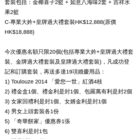
套裝包括：金椰喜子2籃 + 如意八海味2套 + 吉祥水
果2籃
C‧專業大妗+皇牌過大禮套裝HK$12,888(原價
HK$18,888)
今次優惠名額只限20個(包括專業大妗+皇牌過大禮套
裝、金牌過大禮套裝及皇牌過大禮套裝)，凡成功登
記和訂購套裝，再送多達19項婚慶用品：
1) Toulouze 2014 「愛您一世」紅酒4枝
2) 禮金盒1個、禮金利是封1個、包羅萬有利是封2個
3) 女家回禮利是封1個、女婿金利是封1個
4) 男女上頭套裝各1份
5) 「奇華餅家」優惠券1張
6) 雙喜利是封1包