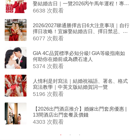
娶結婚吉日｜一覽2026丙午馬年運程！專業
擇日結婚+避開沖煞生肖指南
6638 次觀看
2026/2027睇通勝擇吉日6大注意事項｜自行
擇日攻略！宜嫁娶結婚吉日、擇日禁忌、相
沖生肖一覽
6077 次觀看
GIA 4C品質標準必知分級! GIA等級指南如
何助你在婚前成為鑽石達人
5374 次觀看
人情利是封寫法｜結婚祝福語、署名、格式
寫法教學｜中英文版結婚賀詞一覽
5196 次觀看
【2026出門酒店推介】婚嫁出門套房優惠 |
13間酒店出門套餐及價錢
4303 次觀看