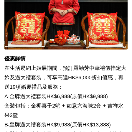
優惠詳情
在生活易網上婚展期間，預訂羅勤芳中華禮儀指定大
妗及過大禮套裝，可享高達HK$6,000折扣優惠，再
送19項婚慶禮品及服務：
A‧金牌過大禮套裝HK$6,988(原價HK$9,988)
套裝包括：金椰喜子2籃 + 如意六海味2套 + 吉祥水
果2籃
B‧皇牌過大禮套裝HK$9,988(原價HK$13,888)