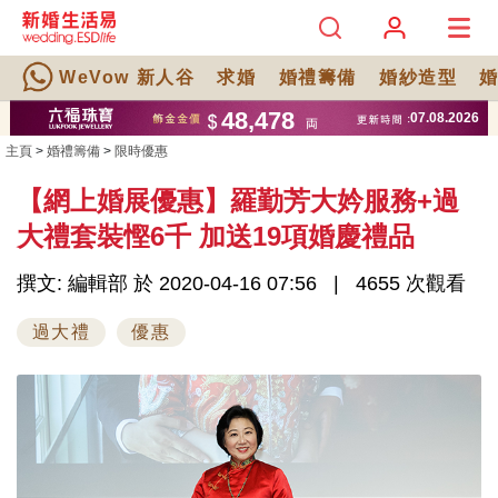
WeVow 新人谷
求婚
婚禮籌備
婚紗造型
主頁
>
婚禮籌備
>
限時優惠
【網上婚展優惠】羅勤芳大妗服務+過
大禮套裝慳6千 加送19項婚慶禮品
撰文: 編輯部 於 2020-04-16 07:56
4655 次觀看
過大禮
優惠