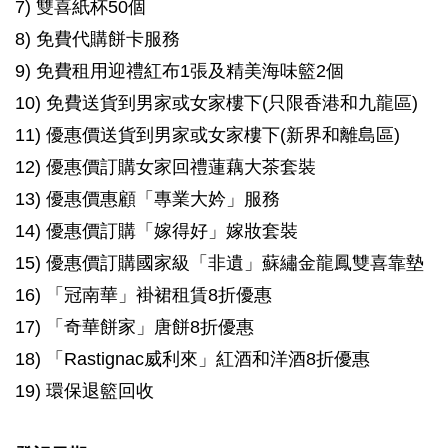
7) 雙喜紙杯50個
8) 免費代購餅卡服務
9) 免費租用迎禮紅布1張及精美海味籃2個
10) 免費送貨到男家或女家樓下(只限香港和九龍區)
11) 優惠價送貨到男家或女家樓下(新界和離島區)
12) 優惠價訂購女家回禮蓮藕大茶套裝
13) 優惠價惠顧「專業大妗」服務
14) 優惠價訂購「嫁得好」嫁妝套裝
15) 優惠價訂購國家級「非遺」蘇繡金龍鳳雙喜靠墊
16) 「冠南華」褂裙租賃8折優惠
17) 「奇華餅家」唐餅8折優惠
18) 「Rastignac威利來」紅酒和洋酒8折優惠
19) 環保退籃回收