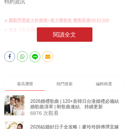
特約資訊
►羅勤芳星級大妗服務+過大禮套裝 優惠高達HK$3,500
►更多【生活易網上婚展】優惠
閱讀全文
最高瀏覽
熱門搜索
編輯精選
2026婚禮歌曲 | 120+首韓日台港婚禮必備結
婚歌曲清單 | 附歌曲連結、持續更新
6876 次觀看
2026結婚好日子全攻略｜麥玲玲師傅擇宜嫁