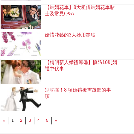
【結婚花車】8大租借結婚花車貼
士及常見Q&A
婚禮花藝的3大妙用範疇
【精明新人婚禮籌備】慎防10則婚
禮中伏事
別耽擱！8 項婚禮後需跟進的事
項！
«
1
2
3
4
5
»