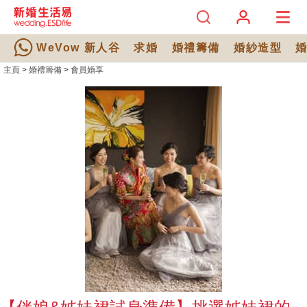
WeVow 新人谷
求婚
婚禮籌備
婚紗造型
主頁
>
婚禮籌備
>
會員婚享