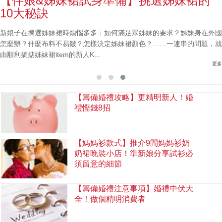
【伴娘&姊妹裙試身準備】挑選姊妹裙的
10大秘訣
新娘子在揀選姊妹裙時煩惱多多：如何滿足眾姊妹的要求？姊妹身在外國
怎麼辦？什麼布料不易皺？怎樣決定姊妹裙顏色？……一連串的問題，就
由順利搞掂姊妹裙item的新人K...
更多
【籌備婚禮攻略】更精明新人！婚
禮慳錢8招
【媽媽衫款式】推介9間媽媽衫奶
奶裙晚裝小店！準新娘分享試衫必
須留意的細節
【籌備婚禮注意事項】婚禮中伏大
全！做個精明消費者