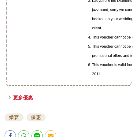
Ladybird & the Diamonds J
jazz band, sorry we cannot
booked on your wedding da
client.
This voucher cannot be ex
This voucher cannot be use
promotional offers and is n
This voucher is valid from 
2011.
更多優惠
婚宴
優惠