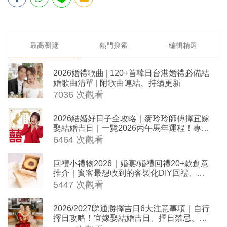
最高瀏覽
熱門搜索
編輯精選
2026婚禮歌曲 | 120+首韓日台港婚禮必備結
婚歌曲清單 | 附歌曲連結、持續更新
7036 次觀看
2026結婚好日子全攻略｜麥玲玲師傅擇宜嫁
娶結婚吉日｜一覽2026丙午馬年運程！專業
擇日結婚+避開沖煞生肖指南
6464 次觀看
回禮小禮物2026｜婚宴/婚禮回禮20+款創意
推介｜賓客最想收到的客製化DIY回禮、姊
妹禮物（持續更新）
5447 次觀看
2026/2027睇通勝擇吉日6大注意事項｜自行
擇日攻略！宜嫁娶結婚吉日、擇日禁忌、相