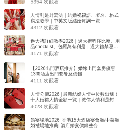
沖生肖一覽
5354 次觀看
人情利是封寫法｜結婚祝福語、署名、格式
寫法教學｜中英文版結婚賀詞一覽
4312 次觀看
過大禮詳細教學2026｜過大禮程序比較、用
品checklist、包羅萬有利是｜過大禮禁忌及
吉祥說話
4171 次觀看
【2026出門酒店推介】婚嫁出門套房優惠 |
13間酒店出門套餐及價錢
4111 次觀看
人情公價2026 | 最新結婚人情中位數出爐！
十大婚禮人情金額一覽｜教你人情利是封寫
法
4023 次觀看
婚宴場地2026| 香港15大酒店宴會廳/中菜廳
婚禮場地推薦| 酒店婚宴價錢整合