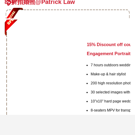
85折拍婚照@Patrick Law
15% Discount off cou
Engagement Portrait P
7 hours outdoors wedding p
Make-up & hair stylist
200 high resolution photo 
30 selected images with h
10”x10” hard page weddin
8-seaters MPV for transport