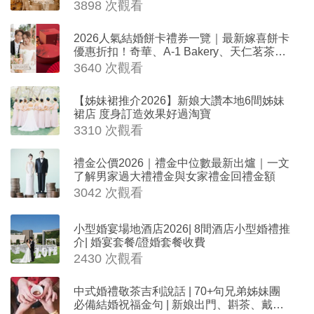
3898 次觀看
2026人氣結婚餅卡禮券一覽｜最新嫁喜餅卡
優惠折扣！奇華、A-1 Bakery、天仁茗茶、
ROYCE'、Paul Lafayet、agnès b.
3640 次觀看
【姊妹裙推介2026】新娘大讚本地6間姊妹
裙店 度身訂造效果好過淘寶
3310 次觀看
禮金公價2026｜禮金中位數最新出爐｜一文
了解男家過大禮禮金與女家禮金回禮金額
3042 次觀看
小型婚宴場地酒店2026| 8間酒店小型婚禮推
介| 婚宴套餐/證婚套餐收費
2430 次觀看
中式婚禮敬茶吉利說話 | 70+句兄弟姊妹團
必備結婚祝福金句 | 新娘出門、斟茶、戴金