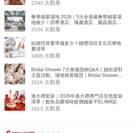
器時金句
2243 次觀看
奢華婚宴場地 2026｜5大全港最奢華婚宴場
地推介！四季酒店、瑰麗酒店、麗晶酒店、
Cloud 39、合和酒店 打造夢幻氣派婚禮
2104 次觀看
結婚預算要準備多少？婚禮項目支出完整收
費清單
1605 次觀看
Bridal Shower 7大籌備指南Q&A丨婚前派對
主題活動、場地佈置構思丨Bridal Shower打
卡姊妹裝靈感＋特色場地推介
1516 次觀看
過大禮套裝｜2026年過大禮專門店至抵套裝
清單｜鮑魚花膠海味籃價錢最平$1,988起
1513 次觀看