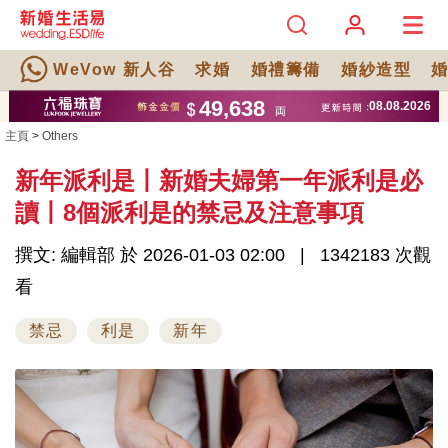
WeVow 新人谷
求婚
婚禮籌備
婚紗造型
主頁
>
Others
新年派利是丨新婚夫婦第一年派利是必
讀丨8個派利是的禁忌及注意事項
撰文: 編輯部 於 2026-01-03 02:00
1342183 次觀
看
禁忌
利是
新年