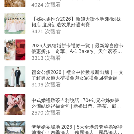
4024 次觀看
【姊妹裙推介2026】新娘大讚本地6間姊妹
裙店 度身訂造效果好過淘寶
3421 次觀看
2026人氣結婚餅卡禮券一覽｜最新嫁喜餅卡
優惠折扣！奇華、A-1 Bakery、天仁茗茶、
ROYCE'、Paul Lafayet、agnès b.
3313 次觀看
禮金公價2026｜禮金中位數最新出爐｜一文
了解男家過大禮禮金與女家禮金回禮金額
3196 次觀看
中式婚禮敬茶吉利說話 | 70+句兄弟姊妹團
必備結婚祝福金句 | 新娘出門、斟茶、戴金
器時金句
2570 次觀看
奢華婚宴場地 2026｜5大全港最奢華婚宴場
地推介！四季酒店、瑰麗酒店、麗晶酒店、