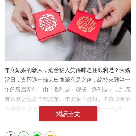
年底結婚的新人，總會被人笑係咪趕住派利是？大婚
當日，實習過一輪大出血派利是之後，終於來到第一
年的農曆新年，由「收利是」變成「派利是」，到底
有甚麼要注意？聽說第一年要派「雙封」？單身長輩
都要派？以下8個派利是學問，小編為你一一解答！
閱讀全文