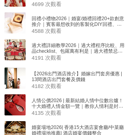
4699 次觀看
回禮小禮物2026｜婚宴/婚禮回禮20+款創意
推介｜賓客最想收到的客製化DIY回禮、姊
妹禮物（持續更新）
4588 次觀看
過大禮詳細教學2026｜過大禮程序比較、用
品checklist、包羅萬有利是｜過大禮禁忌及
吉祥說話
4191 次觀看
【2026出門酒店推介】婚嫁出門套房優惠 |
13間酒店出門套餐及價錢
4182 次觀看
人情公價2026 | 最新結婚人情中位數出爐！
十大婚禮人情金額一覽｜教你人情利是封寫
法
4135 次觀看
婚宴場地2026| 香港15大酒店宴會廳/中菜廳
婚禮場地推薦| 酒店婚宴價錢整合