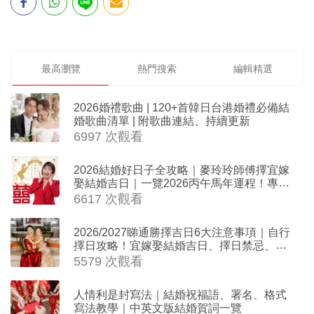
最高瀏覽
熱門搜索
編輯精選
2026婚禮歌曲 | 120+首韓日台港婚禮必備結
婚歌曲清單 | 附歌曲連結、持續更新
6997 次觀看
2026結婚好日子全攻略｜麥玲玲師傅擇宜嫁
娶結婚吉日｜一覽2026丙午馬年運程！專業
擇日結婚+避開沖煞生肖指南
6617 次觀看
2026/2027睇通勝擇吉日6大注意事項｜自行
擇日攻略！宜嫁娶結婚吉日、擇日禁忌、相
沖生肖一覽
5579 次觀看
人情利是封寫法｜結婚祝福語、署名、格式
寫法教學｜中英文版結婚賀詞一覽