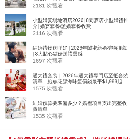
Cloud 39、合和酒店 打造夢幻氣派婚禮
2181 次觀看
小型婚宴場地酒店2026| 8間酒店小型婚禮推
介| 婚宴套餐/證婚套餐收費
2116 次觀看
結婚禮物送咩好 | 2026年閨蜜新婚禮物推薦
| 8大貼心結婚送禮靈感
1697 次觀看
過大禮套裝｜2026年過大禮專門店至抵套裝
清單｜鮑魚花膠海味籃價錢最平$1,988起
1575 次觀看
結婚預算要準備多少？婚禮項目支出完整收
費清單
1535 次觀看