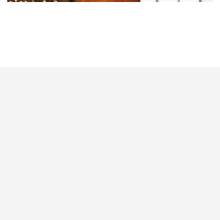
求婚後，場地亦訂下了，對底籌備婚禮還要做些甚
麼？其實可以先為婚禮想一個主題，往後的場地佈
置、婚紗晚裝和回禮禮物等等，就跟著這個方向，更
容易構思。不妨參考一下人氣電影，為你的婚禮選一
個好玩又難忘的主題！
閱讀全文