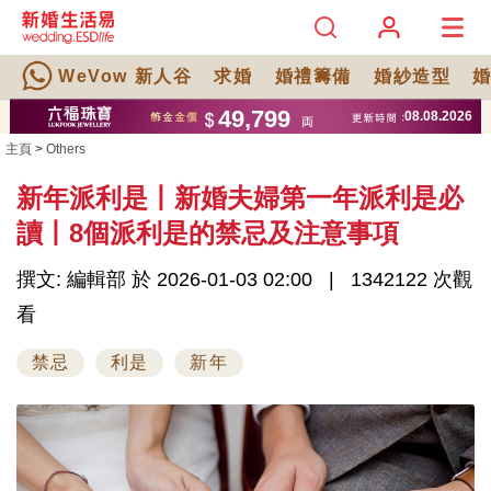
WeVow 新人谷
求婚
婚禮籌備
婚紗造型
主頁
>
Others
新年派利是丨新婚夫婦第一年派利是必
讀丨8個派利是的禁忌及注意事項
撰文: 編輯部 於 2026-01-03 02:00
1342122 次觀
看
禁忌
利是
新年