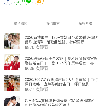
最高瀏覽
熱門搜索
編輯精選
2026婚禮歌曲 | 120+首韓日台港婚禮必備結
婚歌曲清單 | 附歌曲連結、持續更新
6876 次觀看
2026結婚好日子全攻略｜麥玲玲師傅擇宜嫁
娶結婚吉日｜一覽2026丙午馬年運程！專業
擇日結婚+避開沖煞生肖指南
6638 次觀看
2026/2027睇通勝擇吉日6大注意事項｜自行
擇日攻略！宜嫁娶結婚吉日、擇日禁忌、相
沖生肖一覽
6077 次觀看
GIA 4C品質標準必知分級! GIA等級指南如
何助你在婚前成為鑽石達人