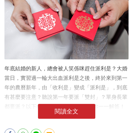
年底結婚的新人，總會被人笑係咪趕住派利是？大婚
當日，實習過一輪大出血派利是之後，終於來到第一
年的農曆新年，由「收利是」變成「派利是」，到底
有甚麼要注意？聽說第一年要派「雙封」？單身長輩
都要派？以下8個派利是學問，小編為你一一解答！
閱讀全文