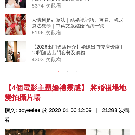
5374 次觀看
人情利是封寫法｜結婚祝福語、署名、格式
寫法教學｜中英文版結婚賀詞一覽
5196 次觀看
【2026出門酒店推介】婚嫁出門套房優惠 |
13間酒店出門套餐及價錢
4303 次觀看
【4個電影主題婚禮靈感】 將婚禮場地
變拍攝片場
撰文: poyeelee 於 2020-01-06 12:09
21293 次觀
看