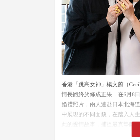
香港「跳高女神」楊文蔚（Cecil
情長跑終於修成正果，在6月8日，
婚禮照片，兩人遠赴日本北海
中展現的不同面貌，在踏入人
此的愛情故事，捕捉最真摯動