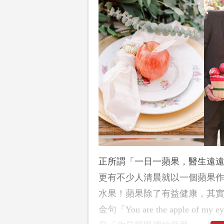
正所謂「一日一蘋果，醫生遠
更有不少人清晨就以一個蘋果
水果！蘋果除了有益健康，其
金句「You are the apple