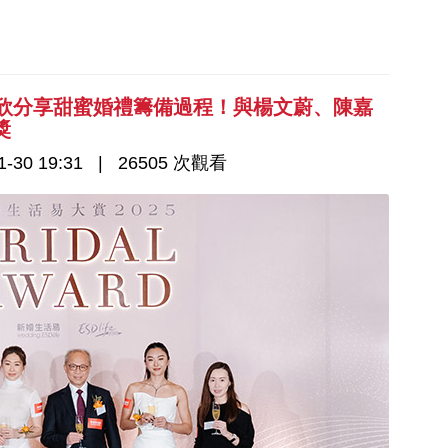
定欣分享甜蜜婚禮籌備過程！與楊文蔚、陳嘉
獎
-30 19:31
26505 次觀看