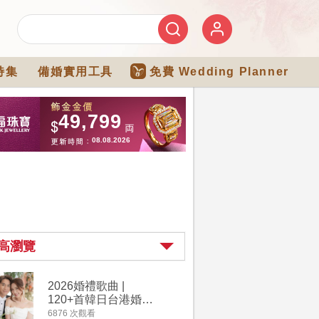
特集
備婚實用工具
免費 Wedding Planner
高瀏覽
2026婚禮歌曲 |
過大禮詳
120+首韓日台港婚禮
｜過大禮
必備結婚歌曲清單 |
用品chec
6876 次觀看
4264 次觀