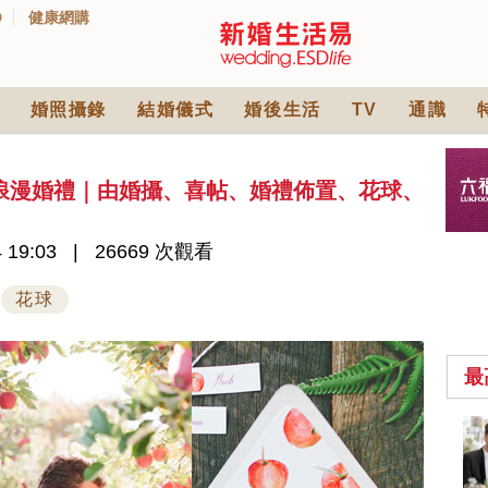
D
健康網購
婚照攝錄
結婚儀式
婚後生活
TV
通識
浪漫婚禮｜由婚攝、喜帖、婚禮佈置、花球、
」
 19:03
26669 次觀看
花球
最
2026人氣結婚餅卡禮
券一覽｜最新嫁喜餅
卡優惠折扣！奇華、
2842 次觀看