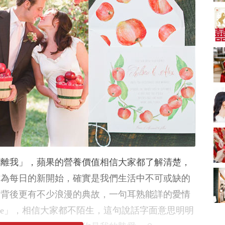
A-1 Bakery、天仁茗
茶、ROYCE'、Paul
中式婚禮敬茶吉利說
Lafayet、agnès b.
話 | 70+句兄弟姊妹團
必備結婚祝福金句 |
2664 次觀看
新娘出門、斟茶、戴
金器時金句
奢華婚宴場地 2026｜
5大全港最奢華婚宴場
地推介！四季酒店、
2048 次觀看
瑰麗酒店、麗晶酒
店、Cloud 39、合和
結婚禮物送咩好 |
酒店 打造夢幻氣派婚
2026年閨蜜新婚禮物
禮
推薦 | 8大貼心結婚送
1790 次觀看
禮靈感
Bridal Shower 7大籌
備指南Q&A丨婚前派
對主題活動、場地佈
1581 次觀看
遠離我」，蘋果的營養價值相信大家都了解清楚，
置構思丨Bridal
Shower打卡姊妹裝靈
2026室內Pre-
作為每日的新開始，確實是我們生活中不可或缺的
感＋特色場地推介
wedding邊間好？9間
實背後更有不少浪漫的典故，一句耳熟能詳的愛情
香港婚紗攝影Studio
1559 次觀看
推介| 婚紗相格調及價
 of my eye」，相信大家都不陌生，這句說話字面意思明明
錢