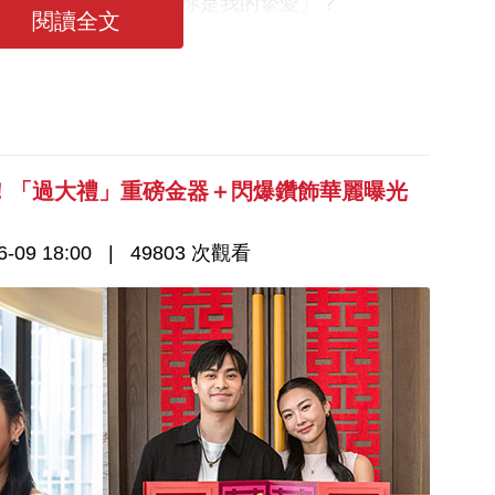
何解今時今日會解作「你是我的摯愛」？
閱讀全文
！「過大禮」重磅金器＋閃爆鑽飾華麗曝光
-09 18:00
49803 次觀看