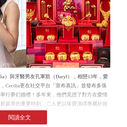
ia）與牙醫男友孔軍凱（Daryl），相戀13年，愛
Cecilia更在社交平台「宣布喜訊」並發布多張
道舉行夢幻婚禮！多年來，他們見證了對方在愛情
生新篇章的重要時刻，二人更以珠寶演繹專屬於彼
人的一刻。
閱讀全文