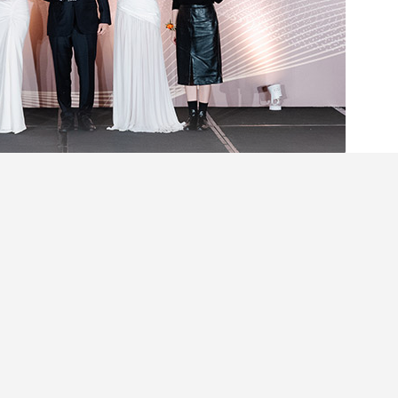
賞2025」頒獎典禮今日於香港四季酒店圓滿結
獎名單
正式揭盅，為隆重其事，新婚生活易特別邀
神兼準新娘楊文蔚，以及最美前新聞主播陳嘉倩出
年度的盛事。
閱讀全文