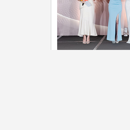
婚禮界年度盛事「新婚生活易大
束。本年度的
婚禮服務商戶得
請了兩屆視后胡定欣、跳高女
席擔任星級嘉賓，一同見證本