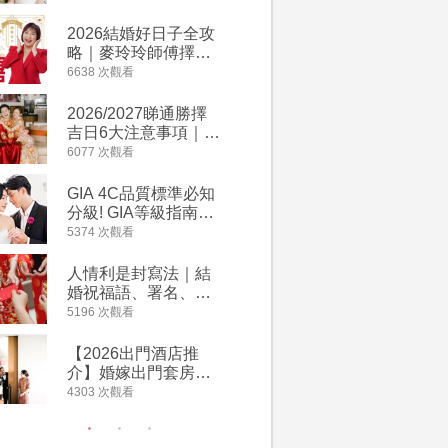
附歌曲連結、持續更
萬有利是
新
忌及吉祥
2026結婚好日子全攻
婚宴場地2
略｜麥玲玲師傅擇宜
15大酒
嫁娶結婚吉日｜一覽
廳婚禮場
6638 次觀看
4127 次觀
2026丙午馬年運程！
婚宴價錢
專業擇日結婚+避開沖
2026/2027睇通勝擇
回禮小禮
煞生肖指南
吉日6大注意事項｜自
宴/婚禮
行擇日攻略！宜嫁娶
意推介｜
6077 次觀看
4117 次觀
結婚吉日、擇日禁
到的客製
忌、相沖生肖一覽
姊妹禮物
GIA 4C品質標準必知
人情公價2
新）
分級! GIA等級指南如
結婚人情
何助你在婚前成為鑽
爐！十大
5374 次觀看
3835 次觀
石達人
額一覽｜
是封寫法
人情利是封寫法｜結
【姊妹裙
婚祝福語、署名、格
新娘大讚
式寫法教學｜中英文
裙店 度身訂造效果好
5196 次觀看
3726 次觀
版結婚賀詞一覽
過淘寶
【2026出門酒店推
禮金公價
介】婚嫁出門套房優
中位數最
惠 | 13間酒店出門套
文了解男
4303 次觀看
3380 次觀
餐及價錢
金與女家
額