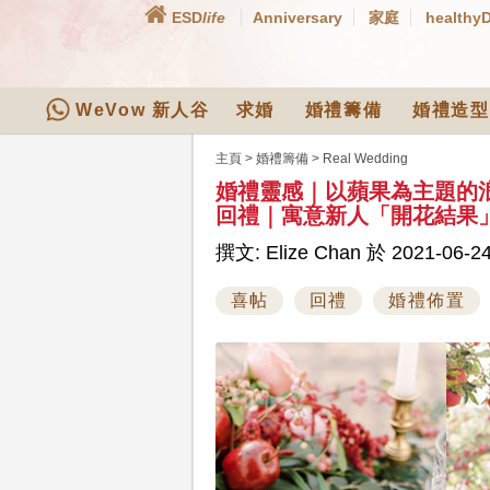
ESD
life
Anniversary
家庭
healthy
WeVow 新人谷
求婚
婚禮籌備
婚禮造型
主頁
>
婚禮籌備
>
Real Wedding
婚禮靈感｜以蘋果為主題的
回禮｜寓意新人「開花結果
撰文: Elize Chan 於 2021-06-24
喜帖
回禮
婚禮佈置