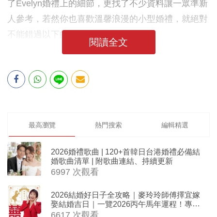
了Evelyn婚禮上的細節，更找了不少資料讓一眾準新
人參考，若然你也喜歡溫馨浪漫的小型婚禮，就絕對
不能錯過以下的內容啊！
閱讀全文
最高瀏覽
熱門搜索
編輯精選
2026婚禮歌曲 | 120+首韓日台港婚禮必備結
婚歌曲清單 | 附歌曲連結、持續更新
6997 次觀看
2026結婚好日子全攻略｜麥玲玲師傅擇宜嫁
娶結婚吉日｜一覽2026丙午馬年運程！專業
擇日結婚+避開沖煞生肖指南
6617 次觀看