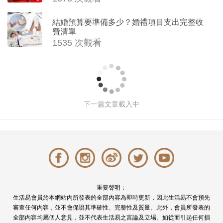
結婚預算要準備多少？婚禮項目支出完整收
費清單
1535 次觀看
跳高女神楊文蔚婚嫁全紀錄！「過大
禮」重磅金器＋閃爆鑽飾華麗曝光 完
美演繹自信與魅力
撰文: Venus Cheung 於 2026-06-09 18:00
49927 次觀看