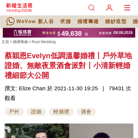
WeVow 新人谷
求婚
婚禮籌備
婚紗造型
主頁
>
婚禮籌備
>
Real Wedding
蔡穎恩Evelyn低調溫馨婚禮丨戶外草地
證婚、無敵夜景酒會派對丨小清新輕婚
禮細節大公開
撰文: Elize Chan 於 2021-11-30 19:25
79431 次
觀看
戶外
證婚
輕婚禮
酒會