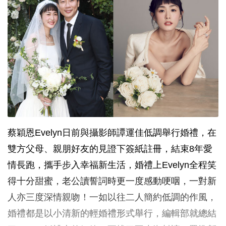
蔡穎恩Evelyn日前與攝影師譚運佳低調舉行婚禮，在
雙方父母、親朋好友的見證下簽紙註冊，結束8年愛
情長跑，攜手步入幸福新生活，婚禮上Evelyn全程笑
得十分甜蜜，老公讀誓詞時更一度感動哽咽，一對新
人亦三度深情親吻！一如以往二人簡約低調的作風，
婚禮都是以小清新的輕婚禮形式舉行，編輯部就總結