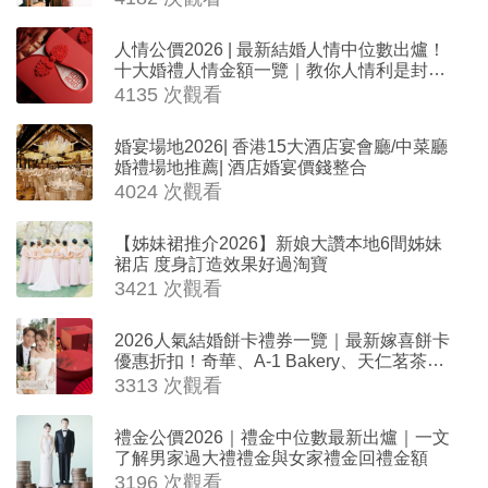
人情公價2026 | 最新結婚人情中位數出爐！
十大婚禮人情金額一覽｜教你人情利是封寫
法
4135 次觀看
婚宴場地2026| 香港15大酒店宴會廳/中菜廳
婚禮場地推薦| 酒店婚宴價錢整合
4024 次觀看
【姊妹裙推介2026】新娘大讚本地6間姊妹
裙店 度身訂造效果好過淘寶
3421 次觀看
2026人氣結婚餅卡禮券一覽｜最新嫁喜餅卡
優惠折扣！奇華、A-1 Bakery、天仁茗茶、
ROYCE'、Paul Lafayet、agnès b.
3313 次觀看
禮金公價2026｜禮金中位數最新出爐｜一文
了解男家過大禮禮金與女家禮金回禮金額
3196 次觀看