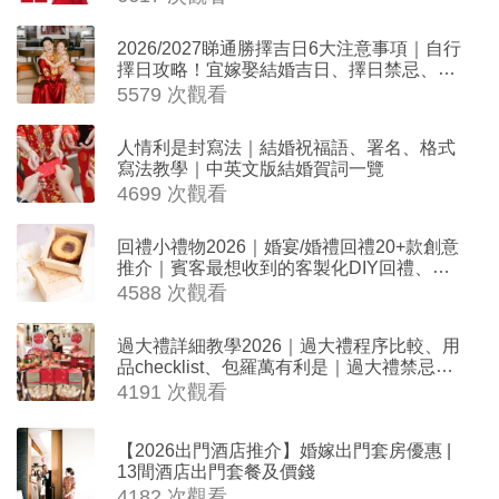
2026/2027睇通勝擇吉日6大注意事項｜自行
擇日攻略！宜嫁娶結婚吉日、擇日禁忌、相
沖生肖一覽
5579 次觀看
人情利是封寫法｜結婚祝福語、署名、格式
寫法教學｜中英文版結婚賀詞一覽
4699 次觀看
回禮小禮物2026｜婚宴/婚禮回禮20+款創意
推介｜賓客最想收到的客製化DIY回禮、姊
妹禮物（持續更新）
4588 次觀看
過大禮詳細教學2026｜過大禮程序比較、用
品checklist、包羅萬有利是｜過大禮禁忌及
吉祥說話
4191 次觀看
【2026出門酒店推介】婚嫁出門套房優惠 |
13間酒店出門套餐及價錢
4182 次觀看