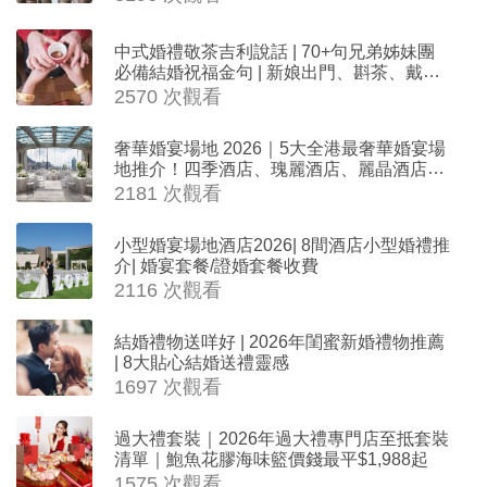
中式婚禮敬茶吉利說話 | 70+句兄弟姊妹團
必備結婚祝福金句 | 新娘出門、斟茶、戴金
器時金句
2570 次觀看
奢華婚宴場地 2026｜5大全港最奢華婚宴場
地推介！四季酒店、瑰麗酒店、麗晶酒店、
Cloud 39、合和酒店 打造夢幻氣派婚禮
2181 次觀看
小型婚宴場地酒店2026| 8間酒店小型婚禮推
介| 婚宴套餐/證婚套餐收費
2116 次觀看
結婚禮物送咩好 | 2026年閨蜜新婚禮物推薦
| 8大貼心結婚送禮靈感
1697 次觀看
過大禮套裝｜2026年過大禮專門店至抵套裝
清單｜鮑魚花膠海味籃價錢最平$1,988起
1575 次觀看