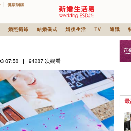
D
健康網購
婚照攝錄
結婚儀式
婚後生活
TV
通識
3 07:58
94287 次觀看
最
2026人氣結婚餅卡禮
券一覽｜最新嫁喜餅
卡優惠折扣！奇華、
2842 次觀看