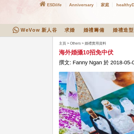
ESD
life
Anniversary
家庭
healthy
WeVow 新人谷
求婚
婚禮籌備
婚禮造型
主頁
>
Others
>
婚禮實用資料
海外婚攝10招免中伏
撰文: Fanny Ngan 於 2018-05-0