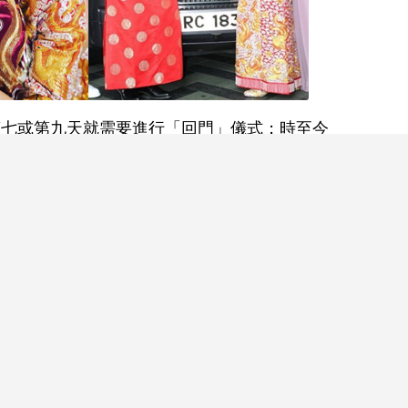
第七或第九天就需要進行「回門」儀式；時至今
被簡化，不過當中意思依然保留。到底三朝回門有
回門禁忌和注意事項？
後的第三天，老婆由老公陪同下，帶備乳豬及禮品
再隨丈夫回到夫家。古時，交通不甚方便，女子出
家，所以特設「三朝回門」禮儀。
好！中式婚禮習俗要做足
閱讀全文