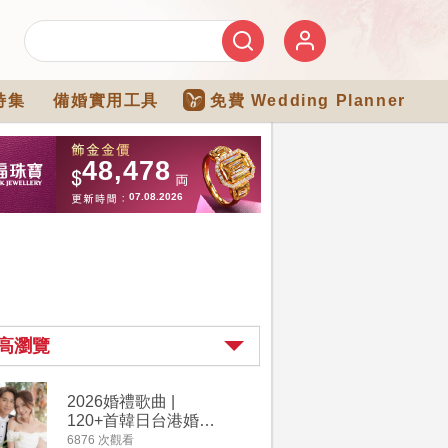
特集
備婚實用工具
免費 Wedding Planner
高瀏覽
2026婚禮歌曲 |
過大禮詳
120+首韓日台港婚禮
｜過大禮
必備結婚歌曲清單 |
用品chec
6876 次觀看
4264 次觀