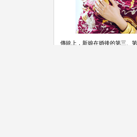
傳統上，新娘在婚後的第三、
日，很多回門儀式和程序都已
甚麼物品準備，而當中有甚麼
三朝回門，又稱歸寧，即在婚
回娘家祭祖，向父母報平安，
嫁從後可能沒有機會再回到娘
更多精彩內容：
【特集】嫁得