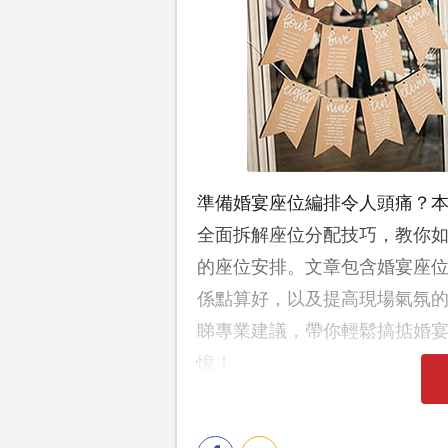
準備婚宴座位編排令人頭痛？本篇「
全面拆解座位分配技巧，教你
的座位安排。文章包含婚宴座
係點算好，以及提高現場氣氛
睇專業建議，帶你輕鬆搞掂婚宴se
憶！