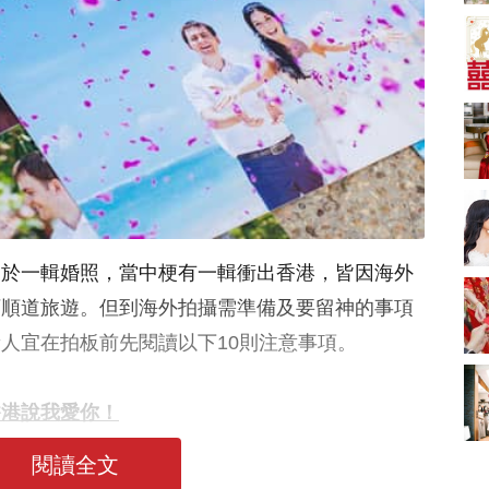
A-1 Bakery、天仁茗
茶、ROYCE'、Paul
中式婚禮敬茶吉利說
Lafayet、agnès b.
話 | 70+句兄弟姊妹團
必備結婚祝福金句 |
2664 次觀看
新娘出門、斟茶、戴
金器時金句
奢華婚宴場地 2026｜
5大全港最奢華婚宴場
地推介！四季酒店、
2048 次觀看
瑰麗酒店、麗晶酒
店、Cloud 39、合和
結婚禮物送咩好 |
酒店 打造夢幻氣派婚
2026年閨蜜新婚禮物
禮
推薦 | 8大貼心結婚送
1790 次觀看
多於一輯婚照，當中梗有一輯衝出香港，皆因海外
禮靈感
Bridal Shower 7大籌
可順道旅遊。但到海外拍攝需準備及要留神的事項
備指南Q&A丨婚前派
對主題活動、場地佈
人宜在拍板前先閱讀以下10則注意事項。
1581 次觀看
置構思丨Bridal
Shower打卡姊妹裝靈
2026室內Pre-
感＋特色場地推介
wedding邊間好？9間
香港說我愛你！
香港婚紗攝影Studio
1559 次觀看
推介| 婚紗相格調及價
閱讀全文
錢