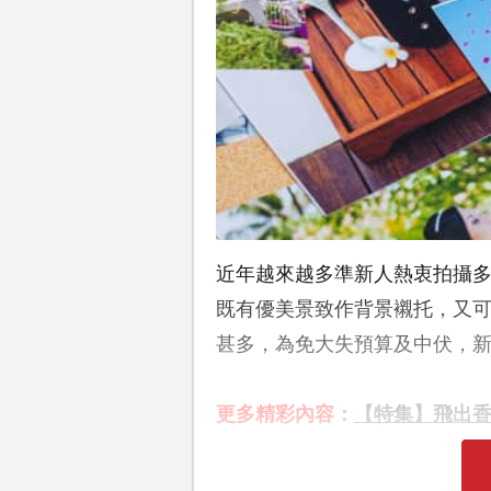
近年越來越多準新人熱衷拍攝
既有優美景致作背景襯托，又
甚多，為免大失預算及中伏，新
更多精彩內容：
【特集】飛出