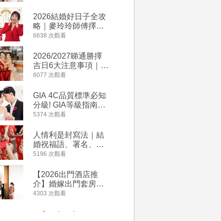
附歌曲連結、持續更
萬有利是
新
忌及吉祥
2026結婚好日子全攻
婚宴場地2
略｜麥玲玲師傅擇宜
15大酒
嫁娶結婚吉日｜一覽
廳婚禮場
6638 次觀看
4127 次觀
2026丙午馬年運程！
婚宴價錢
專業擇日結婚+避開沖
2026/2027睇通勝擇
回禮小禮
煞生肖指南
吉日6大注意事項｜自
宴/婚禮
行擇日攻略！宜嫁娶
意推介｜
6077 次觀看
4117 次觀
結婚吉日、擇日禁
到的客製
忌、相沖生肖一覽
姊妹禮物
GIA 4C品質標準必知
人情公價2
新）
分級! GIA等級指南如
結婚人情
何助你在婚前成為鑽
爐！十大
5374 次觀看
3835 次觀
石達人
額一覽｜
是封寫法
人情利是封寫法｜結
【姊妹裙
婚祝福語、署名、格
新娘大讚
式寫法教學｜中英文
裙店 度身訂造效果好
5196 次觀看
3726 次觀
版結婚賀詞一覽
過淘寶
【2026出門酒店推
禮金公價
介】婚嫁出門套房優
中位數最
惠 | 13間酒店出門套
文了解男
4303 次觀看
3380 次觀
餐及價錢
金與女家
額