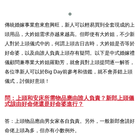
傳統婚嫁事業愈來愈興旺，新人可以輕易買到全套現成的上
頭用品，大妗姐需求亦越來越高。但即使有大妗姐，不少新
人對於上頭儀式中的，何謂上頭吉日吉時，大妗姐是否等於
好命婆，以及由誰人負責上頭存有疑問。以下是中式婚嫁禮
儀顧問兼專業大妗姐羅勤芳，就會員對上頭提問逐一解答，
各位準新人可以於Big Day前參考和借鑑，就不會弄錯上頭
儀式，討個好意頭！
問：上頭和安床所需物品應由誰人負責？新郎上頭儀
式該由好命佬還是好命婆進行？
答：上頭物品應由男女家各自負責。另外，一般新郎會請好
命佬上頭為多，但亦有小數例外。