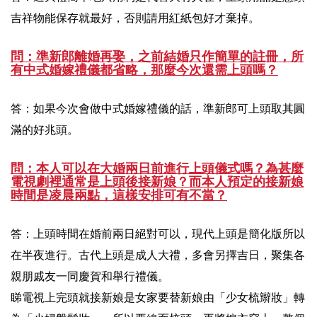
吉祥物能保存就最好，否則請用紅紙包好才棄掉。
問：準新郎離婚再娶，之前結婚只作簡單的註冊，所
有中式婚嫁禮儀都省略，那麼今次還需上頭嗎？
答：如果今次會做中式婚嫁禮儀的話，準新郎可上頭取其圓
滿的好兆頭。
問：本人可以在大婚兩日前進行上頭儀式嗎？為甚麼
電視劇裡通常是上頭後接新娘？而本人預定的接新娘
時間是凌晨兩點，這樣安排可有不當？
答：上頭時間在婚前兩日絕對可以，現代上頭是簡化版所以
在半夜進行。古代上頭是成人大禮，多會另擇吉日，聚集各
親朋戚友一同慶賀和舉行禮儀。
睇電視上完頭就接新娘是女家要替新娘由「少女梳辮妝」轉