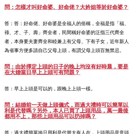
問：怎樣才叫好命婆、好命佬？大妗姐等於好命婆？
答：答：好命佬、好命婆是全福人的俗稱，全福是指「福、
祿、才、子、壽」齊全者，民間稱好命婆的泛指三代齊全
者，本身要夫妻齊全和睦兼上有父母、下有子女，近年新人
為省事方便多請自己父母上頭，有謂父母上頭百無禁忌。
問：由於擇定上頭的日子的晚上均沒有好時晨，要是
在大婚當日早上上頭可有問題？
答：早上上頭是可以的，跟晚上上頭一樣。
問：結婚前一天做上頭儀式，而過大禮時可以簡單以
利是代替嗎？另外，本人已買了上頭用品，萬一最後
都用不上，那些上頭用品可以扔掉嗎？
答：過大禮簡單地只用利是代替大有人在，上頭用品是意頭