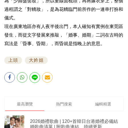
為「少婦盤髻妝」，所以要線面梳頭，再將嫁衣穿上，整個
過程謂之「對轎妝」，是為花轎臨門前所作的一連串打扮和
儀式。
現在廣東地區亦有人夜半後出門，本人確知有實例在東莞區
發生，而從文字發展來推敲，「婚事、婚期」二詞在古時的
寫法是「昏事、昏期」，而昏就是指晚上的意思。
上頭
大妗姐
最高瀏覽
熱門搜索
編輯精選
2026婚禮歌曲 | 120+首韓日台港婚禮必備結
婚歌曲清單 | 附歌曲連結、持續更新