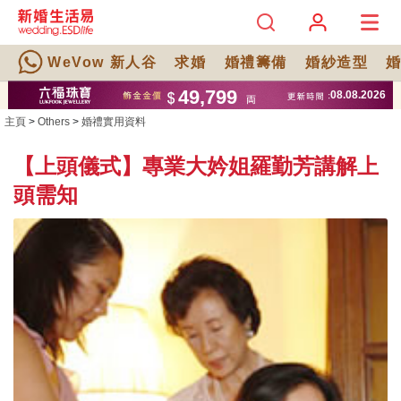
WeVow 新人谷
求婚
婚禮籌備
婚紗造型
主頁
>
Others
>
婚禮實用資料
【上頭儀式】專業大妗姐羅勤芳講解上
頭需知