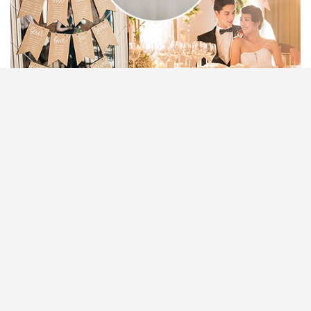
準備婚宴座位編排令人頭痛？本篇「婚宴座位
Seating Plan編排攻略貼士」為你全面拆解座位分配
技巧，教你如何輕鬆處理親友、同事、長輩、兒童及
特別賓客的座位安排。文章包含婚宴座位表設計步
驟、傳統與現代編排方法、遇上敏感關係點算好，以
及提高現場氣氛的小貼士。想有效減少混亂、讓賓客
賓至如歸，即睇專業建議，帶你輕鬆搞掂婚宴seating
plan，為你大日子創造最溫馨和諧的回憶！
閱讀全文