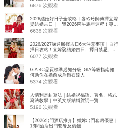
6876 次觀看
2026結婚好日子全攻略｜麥玲玲師傅擇宜嫁
娶結婚吉日｜一覽2026丙午馬年運程！專業
擇日結婚+避開沖煞生肖指南
6638 次觀看
2026/2027睇通勝擇吉日6大注意事項｜自行
擇日攻略！宜嫁娶結婚吉日、擇日禁忌、相
沖生肖一覽
6077 次觀看
GIA 4C品質標準必知分級! GIA等級指南如
何助你在婚前成為鑽石達人
5374 次觀看
人情利是封寫法｜結婚祝福語、署名、格式
寫法教學｜中英文版結婚賀詞一覽
5196 次觀看
【2026出門酒店推介】婚嫁出門套房優惠 |
13間酒店出門套餐及價錢