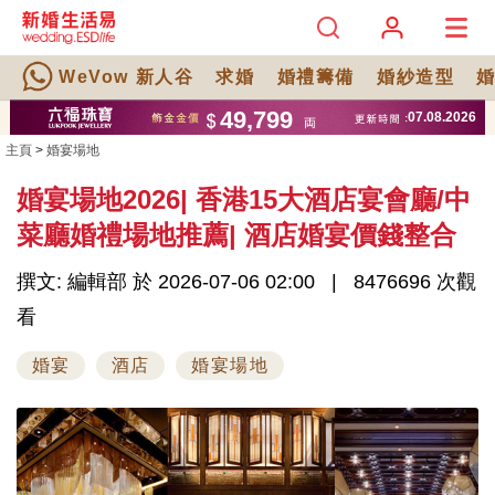
WeVow 新人谷
求婚
婚禮籌備
婚紗造型
主頁
>
婚宴場地
婚宴場地2026| 香港15大酒店宴會廳/中
菜廳婚禮場地推薦| 酒店婚宴價錢整合
撰文: 編輯部 於 2026-07-06 02:00
8476696 次觀
看
婚宴
酒店
婚宴場地