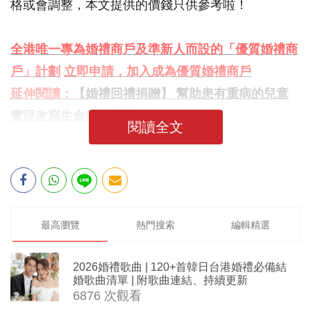
格或會調整，本文提供的價錢只供參考啦！
全港唯一專為婚禮商戶及準新人而設的「優質婚禮商
戶」計劃
立即申請，加入成為優質婚禮商戶
延伸閱讀：
【婚禮回禮捐贈】 幫助患有重病的兒童
實現改寫生命的願望歷程
閱讀全文
最高瀏覽
熱門搜索
編輯精選
2026婚禮歌曲 | 120+首韓日台港婚禮必備結
婚歌曲清單 | 附歌曲連結、持續更新
6876 次觀看