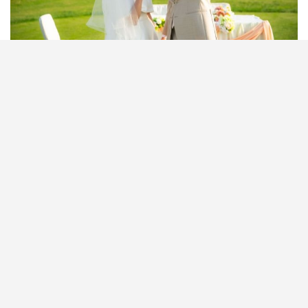
西貢戶外婚禮場地推介2026｜想避開千篇一律的酒店
婚禮，又想兼具儀式感與「海外旅行結婚」的浪漫氛
圍？以下這個鮮為人知道的隱世婚禮場地「西貢滘西
洲高爾夫球場」，或許會令你一見鍾情！
今次新婚生活易邀請到新娘Sharon親身分享，為何選
擇在西貢滘西洲高爾夫球場舉行婚禮。她特別欣賞這
裡擁有景觀開揚的戶外證婚場地，以及採光充足、明
亮雅緻的宴會廳，整體環境既優雅又充滿浪漫氛圍。
婚禮當日賓客更可免費體驗打高爾夫球，令婚禮不只