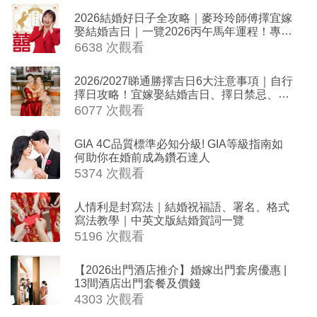
2026結婚好日子全攻略｜麥玲玲師傅擇宜嫁
娶結婚吉日｜一覽2026丙午馬年運程！專業
擇日結婚+避開沖煞生肖指南
6638 次觀看
2026/2027睇通勝擇吉日6大注意事項｜自行
擇日攻略！宜嫁娶結婚吉日、擇日禁忌、相
沖生肖一覽
6077 次觀看
GIA 4C品質標準必知分級! GIA等級指南如
何助你在婚前成為鑽石達人
5374 次觀看
人情利是封寫法｜結婚祝福語、署名、格式
寫法教學｜中英文版結婚賀詞一覽
5196 次觀看
【2026出門酒店推介】婚嫁出門套房優惠 |
13間酒店出門套餐及價錢
4303 次觀看