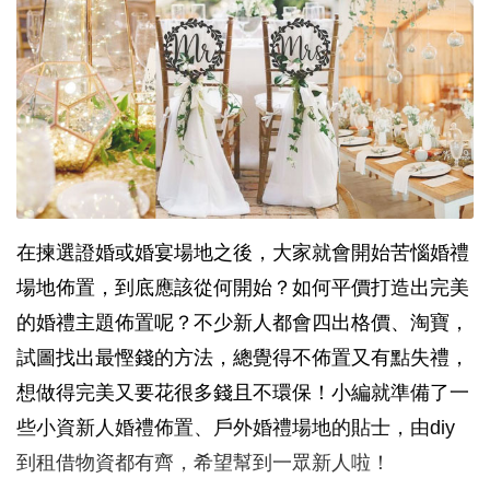
在揀選證婚或婚宴場地之後，大家就會開始苦惱婚禮
場地佈置，到底應該從何開始？如何平價打造出完美
的婚禮主題佈置呢？不少新人都會四出格價、淘寶，
試圖找出最慳錢的方法，總覺得不佈置又有點失禮，
想做得完美又要花很多錢且不環保！小編就準備了一
些小資新人婚禮佈置、戶外婚禮場地的貼士，由diy
到租借物資都有齊，希望幫到一眾新人啦！