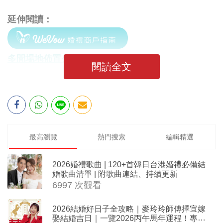
延伸閱讀：
多間場地佈置公司推介
閱讀全文
最高瀏覽
熱門搜索
編輯精選
2026婚禮歌曲 | 120+首韓日台港婚禮必備結
婚歌曲清單 | 附歌曲連結、持續更新
6997 次觀看
2026結婚好日子全攻略｜麥玲玲師傅擇宜嫁
娶結婚吉日｜一覽2026丙午馬年運程！專業