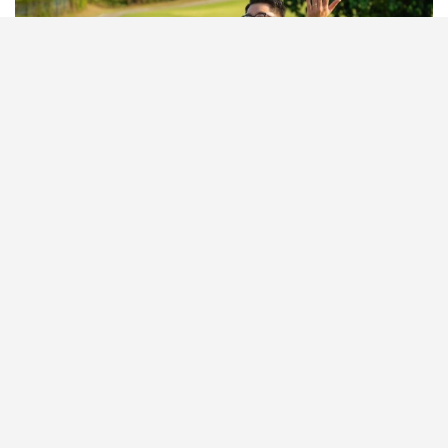
西貢戶外婚禮場地推介2026｜想避開千篇一律的酒店
婚禮，又想兼具儀式感與「海外旅行結婚」的浪漫氛
圍？以下這個鮮為人知道的隱世婚禮場地「西貢滘西
洲高爾夫球場」，或許會令你一見鍾情！
今次新婚生活易邀請到新娘Sharon親身分享，為何選