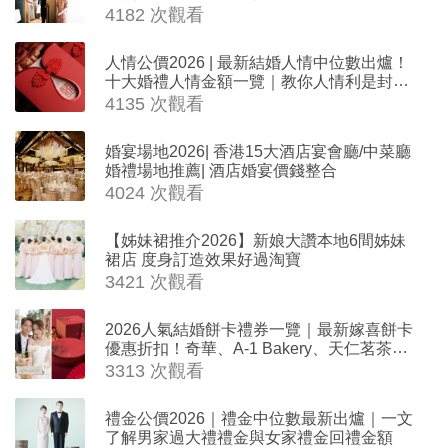
4182 次觀看
人情公價2026 | 最新結婚人情中位數出爐！
十大婚禮人情金額一覽｜教你人情利是封寫
法
4135 次觀看
婚宴場地2026| 香港15大酒店宴會廳/中菜廳
婚禮場地推薦| 酒店婚宴價錢整合
4024 次觀看
【姊妹裙推介2026】新娘大讚本地6間姊妹
裙店 度身訂造效果好過淘寶
3421 次觀看
2026人氣結婚餅卡禮券一覽｜最新嫁喜餅卡
優惠折扣！奇華、A-1 Bakery、天仁茗茶、
ROYCE'、Paul Lafayet、agnès b.
3313 次觀看
禮金公價2026｜禮金中位數最新出爐｜一文
了解男家過大禮禮金與女家禮金回禮金額