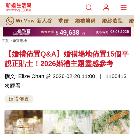
WeVow 新人谷
求婚
婚禮籌備
婚紗造型
主頁
>
婚宴場地
【婚禮佈置Q&A】婚禮場地佈置15個平
靚正貼士！2026婚禮主題靈感參考
撰文: Elize Chan 於 2026-02-20 11:00
1100413
次觀看
婚禮佈置