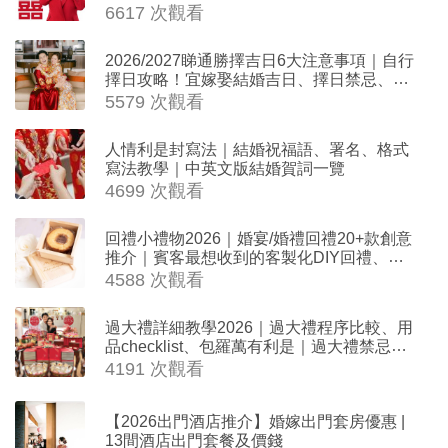
擇日結婚+避開沖煞生肖指南
6617 次觀看
2026/2027睇通勝擇吉日6大注意事項｜自行
擇日攻略！宜嫁娶結婚吉日、擇日禁忌、相
沖生肖一覽
5579 次觀看
人情利是封寫法｜結婚祝福語、署名、格式
寫法教學｜中英文版結婚賀詞一覽
4699 次觀看
回禮小禮物2026｜婚宴/婚禮回禮20+款創意
推介｜賓客最想收到的客製化DIY回禮、姊
妹禮物（持續更新）
4588 次觀看
過大禮詳細教學2026｜過大禮程序比較、用
品checklist、包羅萬有利是｜過大禮禁忌及
吉祥說話
4191 次觀看
【2026出門酒店推介】婚嫁出門套房優惠 |
13間酒店出門套餐及價錢