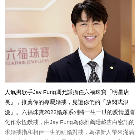
人氣男歌手Jay Fung馮允謙擔任六福珠寶「明星店
長」，推薦你的專屬婚戒，見證你們的「放閃式浪
漫」。六福珠寶2022婚嫁系列將一生一世的愛情盟誓
化作永恆鑽戒，由Jay Fung為你推薦隱藏告白密語的
求婚戒指和相伴一生的結婚對戒，為準新人帶來滿滿