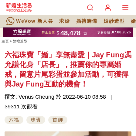
WeVow 新人谷
求婚
婚禮籌備
婚紗造型
主頁
>
婚禮造型
六福珠寶「婚」享無盡愛｜Jay Fung馮
允謙化身「店長」，推薦你的專屬婚
戒，留意片尾彩蛋並參加活動，可獲得
與Jay Fung互動的機會！
撰文: Venus Cheung 於 2022-06-10 08:58
39311 次觀看
六福
珠寶
首飾