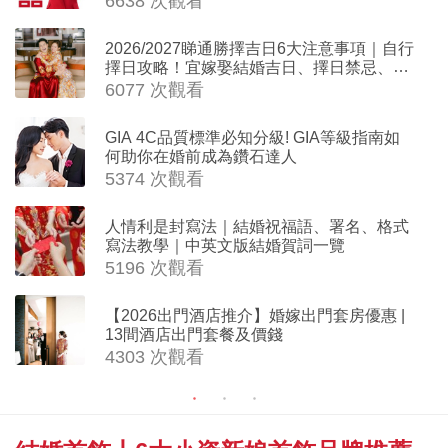
6638 次觀看
2026/2027睇通勝擇吉日6大注意事項｜自行
擇日攻略！宜嫁娶結婚吉日、擇日禁忌、相
沖生肖一覽
6077 次觀看
GIA 4C品質標準必知分級! GIA等級指南如
何助你在婚前成為鑽石達人
5374 次觀看
人情利是封寫法｜結婚祝福語、署名、格式
寫法教學｜中英文版結婚賀詞一覽
5196 次觀看
【2026出門酒店推介】婚嫁出門套房優惠 |
13間酒店出門套餐及價錢
4303 次觀看