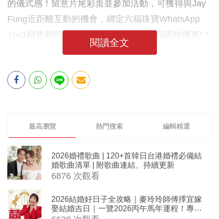
的儀式感！留意片尾彩蛋並參加活動，可獲得與Jay
Fung近距離互動的機會，綁定六福珠寶WhatsApp
1on1銷售顧問更可獲得HK$200指定產品購物優惠*！
閱讀全文
最高瀏覽
熱門搜索
編輯精選
2026婚禮歌曲 | 120+首韓日台港婚禮必備結
婚歌曲清單 | 附歌曲連結、持續更新
6876 次觀看
2026結婚好日子全攻略｜麥玲玲師傅擇宜嫁
娶結婚吉日｜一覽2026丙午馬年運程！專業
擇日結婚+避開沖煞生肖指南