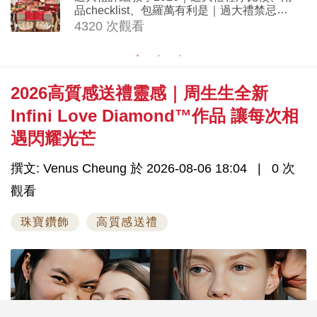
品checklist、包羅萬有利是｜過大禮禁忌及
吉祥說話
4320 次觀看
2026高質感送禮靈感｜周生生全新
Infini Love Diamond™作品 讓每次相
遇閃耀光芒
撰文: Venus Cheung 於 2026-08-06 18:04
0 次
觀看
珠寶鑽飾
高質感送禮