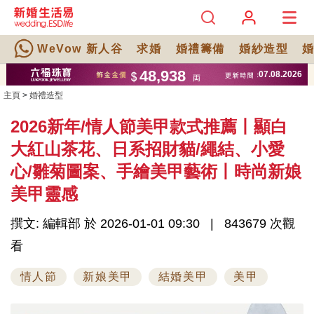
WeVow 新人谷
求婚
婚禮籌備
婚紗造型
主頁
>
婚禮造型
2026新年/情人節美甲款式推薦丨顯白
大紅山茶花、日系招財貓/繩結、小愛
心/雛菊圖案、手繪美甲藝術丨時尚新娘
美甲靈感
撰文: 編輯部 於 2026-01-01 09:30
843679 次觀
看
情人節
新娘美甲
結婚美甲
美甲