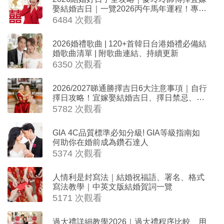
娶結婚吉日｜一覽2026丙午馬年運程！專業
擇日結婚+避開沖煞生肖指南
6484 次觀看
2026婚禮歌曲 | 120+首韓日台港婚禮必備結
婚歌曲清單 | 附歌曲連結、持續更新
6350 次觀看
2026/2027睇通勝擇吉日6大注意事項｜自行
擇日攻略！宜嫁娶結婚吉日、擇日禁忌、相
沖生肖一覽
5782 次觀看
GIA 4C品質標準必知分級! GIA等級指南如
何助你在婚前成為鑽石達人
5374 次觀看
人情利是封寫法｜結婚祝福語、署名、格式
寫法教學｜中英文版結婚賀詞一覽
5171 次觀看
過大禮詳細教學2026｜過大禮程序比較、用