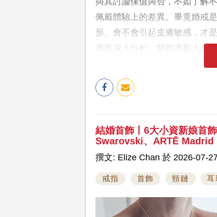
與其討論保值與否，不如了解
佩戴體驗上的差異。畢竟婚戒
形、會不會引起皮膚敏感，才
層面深入分析，幫助準新人在2
結婚首飾丨6大小資新娘首
Swarovski、ARTĒ Madrid
撰文: Elize Chan 於 2026-07-27
戒指
首飾
頸鏈
耳