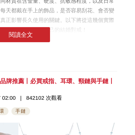
不同材質在含金量、硬度、抗敏感程度，以及日常
是每天都戴在手上的飾品，是否容易刮花、會否變
是真正影響長久使用的關鍵。以下將從這幾個實際
026年選到真正適合自己的結婚對戒！
閱讀全文
飾品牌推薦丨必買戒指、耳環、頸鏈與手鏈丨
 02:00
842102 次觀看
環
手鏈