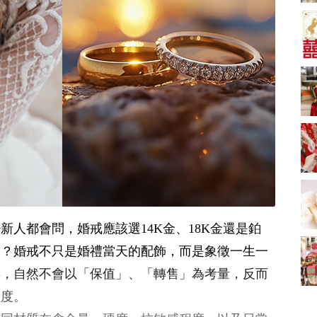
新娘出門、斟茶、戴
金器時金句
奢華婚宴場地 2026｜
5大全港最奢華婚宴場
地推介！四季酒店、
2181 次觀看
瑰麗酒店、麗晶酒
店、Cloud 39、合和
小型婚宴場地酒店
酒店 打造夢幻氣派婚
2026| 8間酒店小型婚
禮
禮推介| 婚宴套餐/證
2116 次觀看
婚套餐收費
結婚禮物送咩好 |
2026年閨蜜新婚禮物
推薦 | 8大貼心結婚送
1697 次觀看
禮靈感
過大禮套裝｜2026年
過大禮專門店至抵套
裝清單｜鮑魚花膠海
1575 次觀看
新人都會問，婚戒應該選14K金、18K金還是鉑
味籃價錢最平$1,988
起
結婚預算要準備多
戴？婚戒不只是婚禮當天的配飾，而是象徵一生一
少？婚禮項目支出完
年，自然不會以「保值」、「轉售」為考量，反而
整收費清單
1535 次觀看
程度。