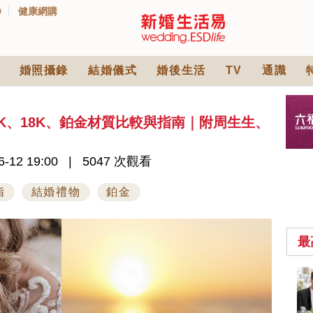
D
健康網購
婚照攝錄
結婚儀式
婚後生活
TV
通識
4K、18K、鉑金材質比較與指南｜附周生生、
-12 19:00
5047 次觀看
指
結婚禮物
鉑金
最
中式婚禮敬茶吉利說
話 | 70+句兄弟姊妹團
必備結婚祝福金句 |
2570 次觀看