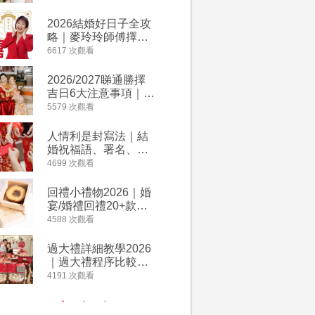
附歌曲連結、持續更
餐及價錢
新
2026結婚好日子全攻
人情公價2
略｜麥玲玲師傅擇宜
結婚人情
嫁娶結婚吉日｜一覽
爐！十大
6617 次觀看
4135 次觀
2026丙午馬年運程！
額一覽｜
專業擇日結婚+避開沖
是封寫法
2026/2027睇通勝擇
婚宴場地2
煞生肖指南
吉日6大注意事項｜自
15大酒
行擇日攻略！宜嫁娶
廳婚禮場
5579 次觀看
4024 次觀
結婚吉日、擇日禁
婚宴價錢
忌、相沖生肖一覽
人情利是封寫法｜結
【姊妹裙
婚祝福語、署名、格
新娘大讚
式寫法教學｜中英文
裙店 度身訂造效果好
4699 次觀看
3421 次觀
版結婚賀詞一覽
過淘寶
回禮小禮物2026｜婚
2026
宴/婚禮回禮20+款創
券一覽｜
意推介｜賓客最想收
卡優惠折
4588 次觀看
3313 次觀
到的客製化DIY回禮、
A-1 Ba
姊妹禮物（持續更
茶、ROY
過大禮詳細教學2026
禮金公價
新）
Lafayet
｜過大禮程序比較、
中位數最
用品checklist、包羅
文了解男
4191 次觀看
3196 次觀
萬有利是｜過大禮禁
金與女家
忌及吉祥說話
額