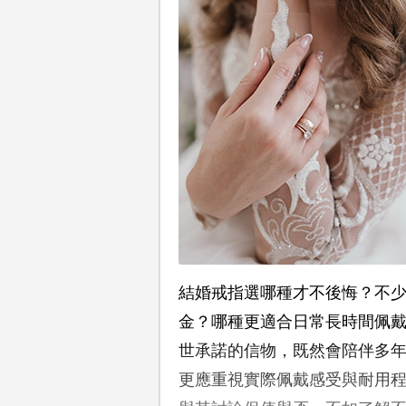
結婚戒指選哪種才不後悔？不少
金？哪種更適合日常長時間佩
世承諾的信物，既然會陪伴多
更應重視實際佩戴感受與耐用