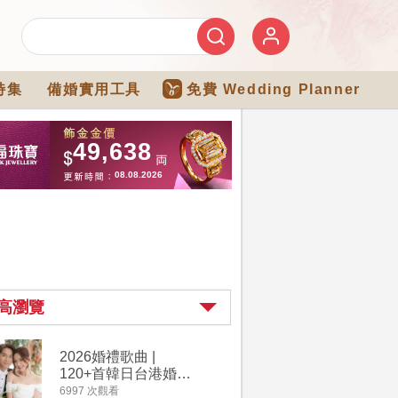
特集
備婚實用工具
免費 Wedding Planner
高瀏覽
2026婚禮歌曲 |
【202
120+首韓日台港婚禮
介】婚嫁
必備結婚歌曲清單 |
惠 | 1
6997 次觀看
4182 次觀