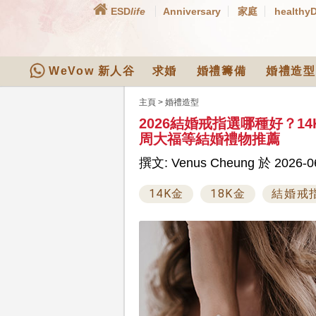
ESD
life
Anniversary
家庭
healthy
WeVow 新人谷
求婚
婚禮籌備
婚禮造型
主頁
>
婚禮造型
2026結婚戒指選哪種好？1
周大福等結婚禮物推薦
撰文: Venus Cheung 於 2026-06
14K金
18K金
結婚戒