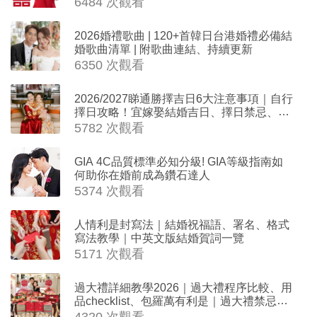
6484 次觀看
2026婚禮歌曲 | 120+首韓日台港婚禮必備結
婚歌曲清單 | 附歌曲連結、持續更新
6350 次觀看
2026/2027睇通勝擇吉日6大注意事項｜自行
擇日攻略！宜嫁娶結婚吉日、擇日禁忌、相
沖生肖一覽
5782 次觀看
GIA 4C品質標準必知分級! GIA等級指南如
何助你在婚前成為鑽石達人
5374 次觀看
人情利是封寫法｜結婚祝福語、署名、格式
寫法教學｜中英文版結婚賀詞一覽
5171 次觀看
過大禮詳細教學2026｜過大禮程序比較、用
品checklist、包羅萬有利是｜過大禮禁忌及
吉祥說話
4320 次觀看