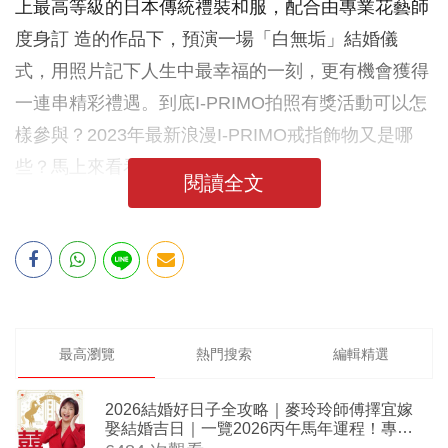
上最高等級的日本傳統禮裝和服，配合由專業花藝師
度身訂 造的作品下，預演一場「白無垢」結婚儀
式，用照片記下人生中最幸福的一刻，更有機會獲得
一連串精彩禮遇。到底I-PRIMO拍照有獎活動可以怎
樣參與？2023年最新浪漫I-PRIMO戒指飾物又是哪
些？馬上來看看吧！
閱讀全文
最高瀏覽
熱門搜索
編輯精選
2026結婚好日子全攻略｜麥玲玲師傅擇宜嫁
娶結婚吉日｜一覽2026丙午馬年運程！專業
擇日結婚+避開沖煞生肖指南