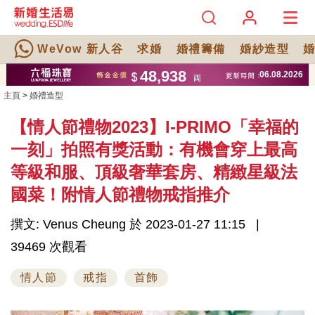
WeVow 新人谷
求婚
婚禮籌備
婚紗造型
主頁
>
婚禮造型
【情人節禮物2023】I-PRIMO「幸福的
一刻」拍照有獎活動：有機會穿上最高
等級和服、頂級奢華套房、精緻星級法
國菜！附情人節禮物戒指推介
撰文: Venus Cheung 於 2023-01-27 11:15
39469 次觀看
情人節
戒指
首飾