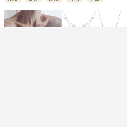
婚禮當日新娘的造型除了婚紗、晚裝之外，結婚首飾
也很重要，戒指、耳環、頸鏈與手鏈都能夠讓新娘的
整體造型更完整，更可以達到修飾臉型和襯托髮型的
效果。今次小編就挑選了6大新娘首飾品牌，集結人