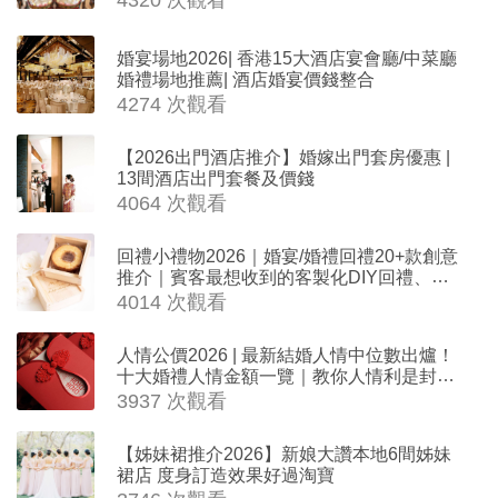
婚宴場地2026| 香港15大酒店宴會廳/中菜廳
婚禮場地推薦| 酒店婚宴價錢整合
4274 次觀看
【2026出門酒店推介】婚嫁出門套房優惠 |
13間酒店出門套餐及價錢
4064 次觀看
回禮小禮物2026｜婚宴/婚禮回禮20+款創意
推介｜賓客最想收到的客製化DIY回禮、姊
妹禮物（持續更新）
4014 次觀看
人情公價2026 | 最新結婚人情中位數出爐！
十大婚禮人情金額一覽｜教你人情利是封寫
法
3937 次觀看
【姊妹裙推介2026】新娘大讚本地6間姊妹
裙店 度身訂造效果好過淘寶