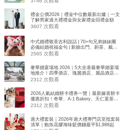
3746 次觀看
禮金公價2026｜禮金中位數最新出爐｜一文
了解男家過大禮禮金與女家禮金回禮金額
3607 次觀看
中式婚禮敬茶吉利說話 | 70+句兄弟姊妹團
必備結婚祝福金句 | 新娘出門、斟茶、戴金
器時金句
2565 次觀看
奢華婚宴場地 2026｜5大全港最奢華婚宴場
地推介！四季酒店、瑰麗酒店、麗晶酒店、
Cloud 39、合和酒店 打造夢幻氣派婚禮
2312 次觀看
2026人氣結婚餅卡禮券一覽｜最新嫁喜餅卡
優惠折扣！奇華、A-1 Bakery、天仁茗茶、
ROYCE'、Paul Lafayet、agnès b.
2312 次觀看
過大禮套裝｜2026年過大禮專門店至抵套裝
清單｜鮑魚花膠海味籃價錢最平$1,988起