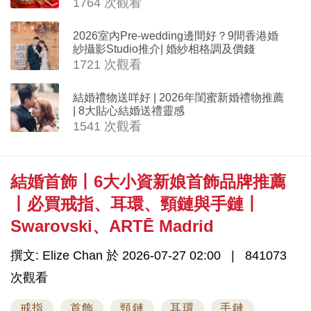
1764 次觀看
2026室內Pre-wedding邊間好？9間香港婚
紗攝影Studio推介| 婚紗相格調及價錢
1721 次觀看
結婚禮物送咩好 | 2026年閨蜜新婚禮物推薦
| 8大貼心結婚送禮靈感
1541 次觀看
結婚首飾丨6大小資新娘首飾品牌推薦
丨必買戒指、耳環、頸鏈與手鏈丨
Swarovski、ARTĒ Madrid
撰文: Elize Chan 於 2026-07-27 02:00
841073
次觀看
戒指
首飾
頸鏈
耳環
手鏈