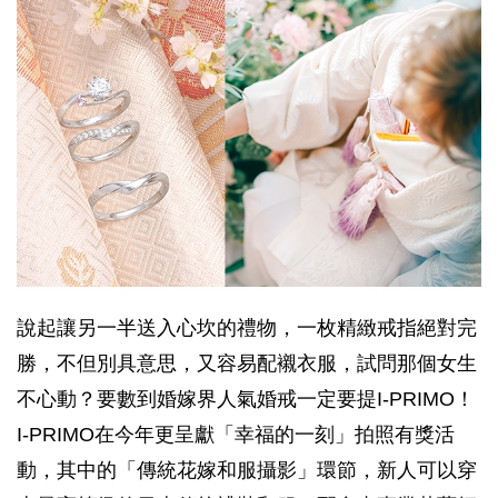
說起讓另一半送入心坎的禮物，一枚精緻戒指絕對完
勝，不但別具意思，又容易配襯衣服，試問那個女生
不心動？要數到婚嫁界人氣婚戒一定要提I-PRIMO！
I-PRIMO在今年更呈獻「幸福的一刻」拍照有獎活
動，其中的「傳統花嫁和服攝影」環節，新人可以穿