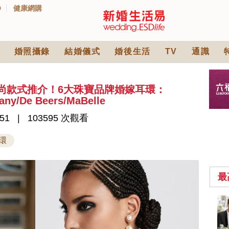
D
健康網購
婚照攝錄
結婚儀式
婚後生活
TV
通識
時尚款式推介！6大珠寶品牌婚嫁耳環：
ny/De Beers/MaBelle
51
103595 次觀看
環
最
小型婚宴場地酒店
2026| 8間酒店小型婚
禮推介| 婚宴套餐/證
2430 次觀看