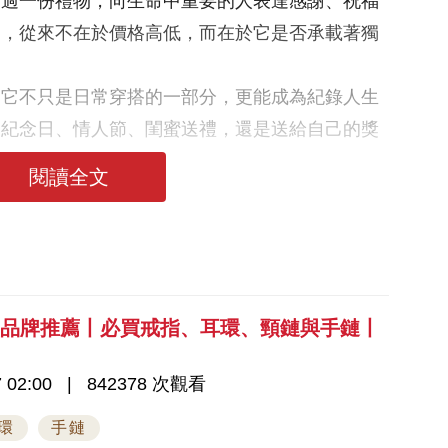
透過一份禮物，向生命中重要的人表達感謝、祝福
物，從來不在於價格高低，而在於它是否承載著獨
因它不只是日常穿搭的一部分，更能成為紀錄人生
、紀念日、情人節、閨蜜送禮，還是送給自己的獎
回憶再次閃耀。
閱讀全文
飾品牌推薦丨必買戒指、耳環、頸鏈與手鏈丨
 02:00
842378 次觀看
環
手鏈