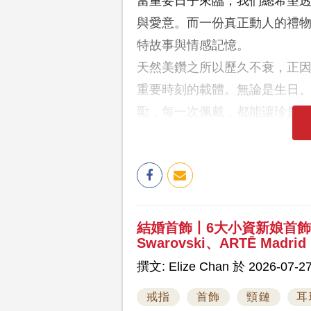
當重要日子來臨，我們總希望
與愛意。而一份真正動人的禮
特故事與情感記憶。
天然美鑽之所以歷久不衰，正
重要時刻的載體。無論是生日
勵，每一次佩戴，都能讓珍貴
結婚首飾丨6大小資新娘首
Swarovski、ARTĒ Madrid
撰文: Elize Chan 於 2026-07-27
戒指
首飾
頸鏈
耳