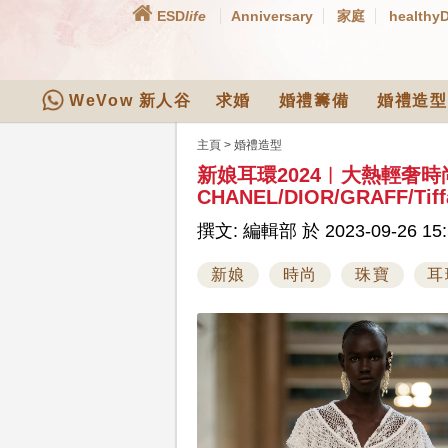
ESD
life
Anniversary
家庭
healthy
WeVow 新人谷
求婚
婚禮籌備
婚禮造型
主頁
>
婚禮造型
新娘耳環2024︳大熱輕奢
CHANEL/DIOR/GRAFF/Tiffa
撰文: 編輯部 於 2023-09-26 15:
新娘
時尚
珠寶
耳