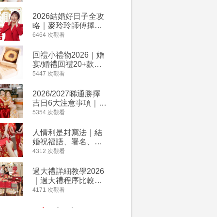
附歌曲連結、持續更
餐及價錢
新
2026結婚好日子全攻
人情公價2
略｜麥玲玲師傅擇宜
結婚人情
嫁娶結婚吉日｜一覽
爐！十大
6464 次觀看
4023 次觀
2026丙午馬年運程！
額一覽｜
專業擇日結婚+避開沖
是封寫法
回禮小禮物2026｜婚
婚宴場地2
煞生肖指南
宴/婚禮回禮20+款創
15大酒
意推介｜賓客最想收
廳婚禮場
5447 次觀看
3898 次觀
到的客製化DIY回禮、
婚宴價錢
姊妹禮物（持續更
2026/2027睇通勝擇
2026
新）
吉日6大注意事項｜自
券一覽｜
行擇日攻略！宜嫁娶
卡優惠折
5354 次觀看
3640 次觀
結婚吉日、擇日禁
A-1 Ba
忌、相沖生肖一覽
茶、ROY
人情利是封寫法｜結
【姊妹裙
Lafayet
婚祝福語、署名、格
新娘大讚
式寫法教學｜中英文
裙店 度身訂造效果好
4312 次觀看
3310 次觀
版結婚賀詞一覽
過淘寶
過大禮詳細教學2026
禮金公價
｜過大禮程序比較、
中位數最
用品checklist、包羅
文了解男
4171 次觀看
3042 次觀
萬有利是｜過大禮禁
金與女家
忌及吉祥說話
額