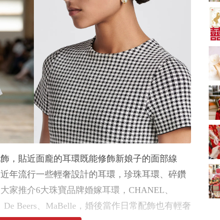
婚套餐收費
中式婚禮敬茶吉利說
話 | 70+句兄弟姊妹團
必備結婚祝福金句 |
2243 次觀看
新娘出門、斟茶、戴
金器時金句
奢華婚宴場地 2026｜
5大全港最奢華婚宴場
地推介！四季酒店、
2104 次觀看
瑰麗酒店、麗晶酒
店、Cloud 39、合和
結婚預算要準備多
酒店 打造夢幻氣派婚
少？婚禮項目支出完
禮
整收費清單
1605 次觀看
Bridal Shower 7大籌
備指南Q&A丨婚前派
對主題活動、場地佈
1516 次觀看
配飾，貼近面龐的耳環既能修飾新娘子的面部線
置構思丨Bridal
Shower打卡姊妹裝靈
過大禮套裝｜2026年
。近年流行一些輕奢設計的耳環，珍珠耳環、碎鑽
感＋特色場地推介
過大禮專門店至抵套
大家推介6大珠寶品牌婚嫁耳環，CHANEL、
裝清單｜鮑魚花膠海
1513 次觀看
味籃價錢最平$1,988
Co.、De Beers、MaBelle，婚後當作日常配飾也有輕奢
起