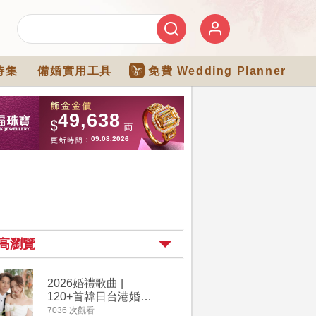
特集
備婚實用工具
免費 Wedding Planner
高瀏覽
2026婚禮歌曲 |
【202
120+首韓日台港婚禮
介】婚嫁
必備結婚歌曲清單 |
惠 | 1
7036 次觀看
4111 次觀