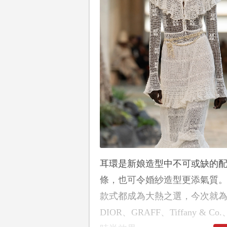
耳環是新娘造型中不可或缺的
條，也可令婚紗造型更添氣質
款式都成為大熱之選，今次就為
DIOR、GRAFF、Tiffany & 