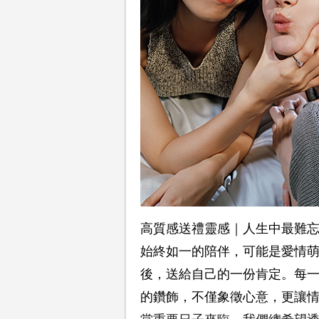
高質感送禮靈感｜人生中最難
始終如一的陪伴，可能是愛情
後，送給自己的一份肯定。每一段珍貴連
的鑽飾，不僅象徵心意，更讓