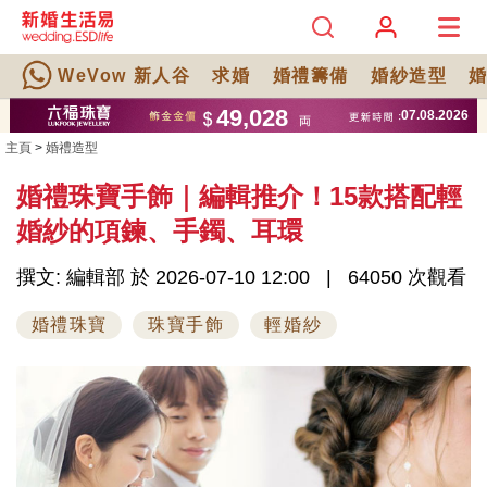
WeVow 新人谷
求婚
婚禮籌備
婚紗造型
主頁
>
婚禮造型
婚禮珠寶手飾｜編輯推介！15款搭配輕
婚紗的項鍊、手鐲、耳環
撰文: 編輯部 於 2026-07-10 12:00
64050 次觀看
婚禮珠寶
珠寶手飾
輕婚紗