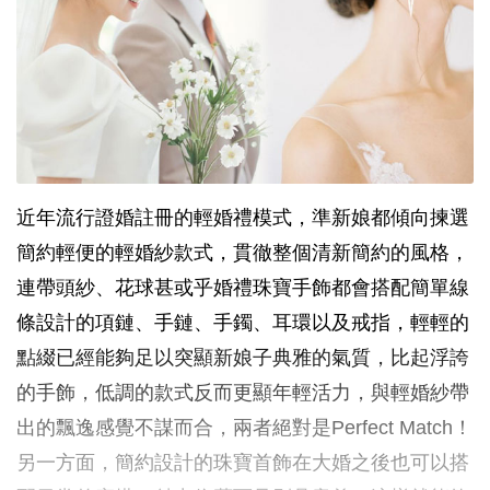
近年流行證婚註冊的輕婚禮模式，準新娘都傾向揀選
簡約輕便的輕婚紗款式，貫徹整個清新簡約的風格，
連帶頭紗、花球甚或乎婚禮珠寶手飾都會搭配簡單線
條設計的項鏈、手鏈、手鐲、耳環以及戒指，輕輕的
點綴已經能夠足以突顯新娘子典雅的氣質，比起浮誇
的手飾，低調的款式反而更顯年輕活力，與輕婚紗帶
出的飄逸感覺不謀而合，兩者絕對是Perfect Match！
另一方面，簡約設計的珠寶首飾在大婚之後也可以搭