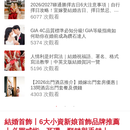
2026/2027睇通勝擇吉日6大注意事項｜自行
擇日攻略！宜嫁娶結婚吉日、擇日禁忌、相
沖生肖一覽
6077 次觀看
GIA 4C品質標準必知分級! GIA等級指南如
何助你在婚前成為鑽石達人
5374 次觀看
人情利是封寫法｜結婚祝福語、署名、格式
寫法教學｜中英文版結婚賀詞一覽
5196 次觀看
【2026出門酒店推介】婚嫁出門套房優惠 |
13間酒店出門套餐及價錢
4303 次觀看
結婚首飾丨6大小資新娘首飾品牌推薦