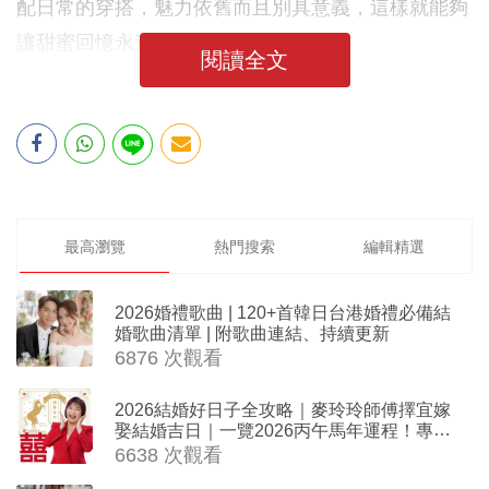
配日常的穿搭，魅力依舊而且別具意義，這樣就能夠
讓甜蜜回憶永遠伴隨啦！
閱讀全文
最高瀏覽
熱門搜索
編輯精選
2026婚禮歌曲 | 120+首韓日台港婚禮必備結
婚歌曲清單 | 附歌曲連結、持續更新
6876 次觀看
2026結婚好日子全攻略｜麥玲玲師傅擇宜嫁
娶結婚吉日｜一覽2026丙午馬年運程！專業
擇日結婚+避開沖煞生肖指南
6638 次觀看