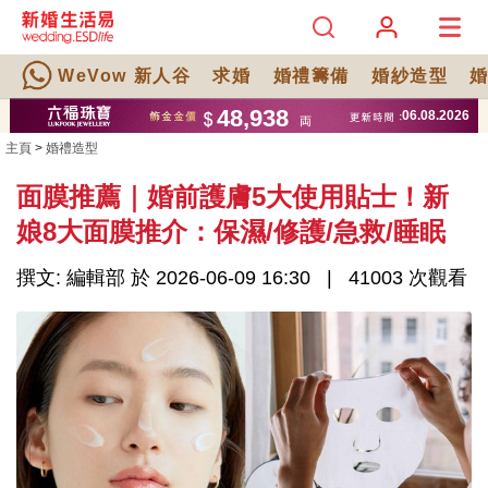
WeVow 新人谷
求婚
婚禮籌備
婚紗造型
主頁
>
婚禮造型
面膜推薦｜婚前護膚5大使用貼士！新
娘8大面膜推介：保濕/修護/急救/睡眠
撰文: 編輯部 於 2026-06-09 16:30
41003 次觀看