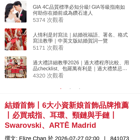
GIA 4C品質標準必知分級! GIA等級指南如
何助你在婚前成為鑽石達人
5374 次觀看
人情利是封寫法｜結婚祝福語、署名、格式
寫法教學｜中英文版結婚賀詞一覽
5171 次觀看
過大禮詳細教學2026｜過大禮程序比較、用
品checklist、包羅萬有利是｜過大禮禁忌及
吉祥說話
4320 次觀看
結婚首飾丨6大小資新娘首飾品牌推薦
丨必買戒指、耳環、頸鏈與手鏈丨
Swarovski、ARTĒ Madrid
撰文: Elize Chan 於 2026-07-27 02:00
841073