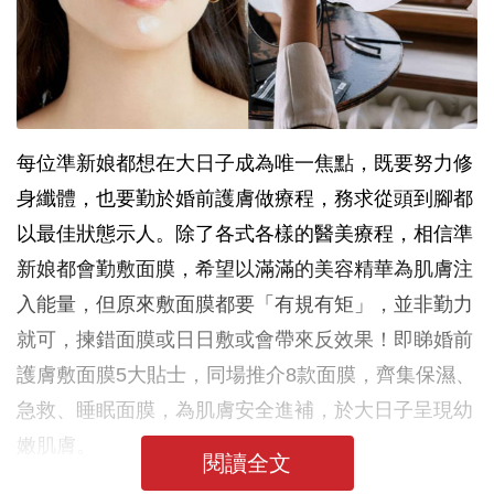
每位準新娘都想在大日子成為唯一焦點，既要努力修
身纖體，也要勤於婚前護膚做療程，務求從頭到腳都
以最佳狀態示人。除了各式各樣的醫美療程，相信準
新娘都會勤敷面膜，希望以滿滿的美容精華為肌膚注
入能量，但原來敷面膜都要「有規有矩」，並非勤力
就可，揀錯面膜或日日敷或會帶來反效果！即睇婚前
護膚敷面膜5大貼士，同場推介8款面膜，齊集保濕、
急救、睡眠面膜，為肌膚安全進補，於大日子呈現幼
嫩肌膚。
閱讀全文