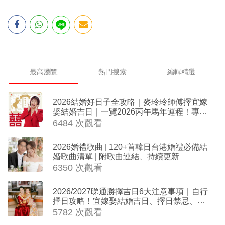
最高瀏覽
熱門搜索
編輯精選
2026結婚好日子全攻略｜麥玲玲師傅擇宜嫁
娶結婚吉日｜一覽2026丙午馬年運程！專業
擇日結婚+避開沖煞生肖指南
6484 次觀看
2026婚禮歌曲 | 120+首韓日台港婚禮必備結
婚歌曲清單 | 附歌曲連結、持續更新
6350 次觀看
2026/2027睇通勝擇吉日6大注意事項｜自行
擇日攻略！宜嫁娶結婚吉日、擇日禁忌、相
沖生肖一覽
5782 次觀看