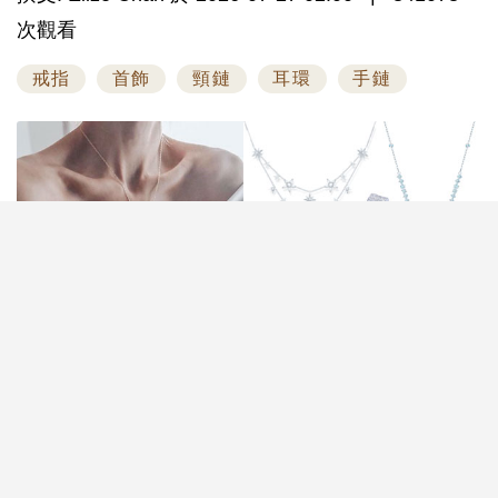
次觀看
戒指
首飾
頸鏈
耳環
手鏈
婚禮當日新娘的造型除了婚紗、晚裝之外，結婚首飾